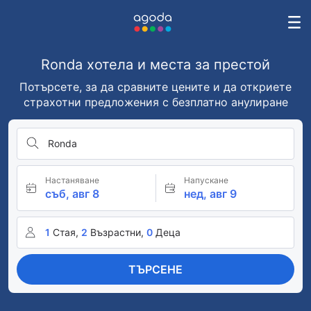
Ronda хотела и места за престой
Потърсете, за да сравните цените и да откриете
страхотни предложения с безплатно анулиране
Ronda
Настаняване
Напускане
съб, авг 8
нед, авг 9
1
Стая,
2
Възрастни,
0
Деца
ТЪРСЕНЕ