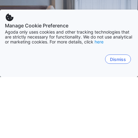
Manage Cookie Preference
Agoda only uses cookies and other tracking technologies that
are strictly necessary for functionality. We do not use analytical
or marketing cookies. For more details, click
here
Dismiss
Начало
Малави Обекти
Южен райно
Южен райно
Централен район
Нортърн
Balaka D
Блантайър
Mangochi
Zomba
Liwonde
Chem