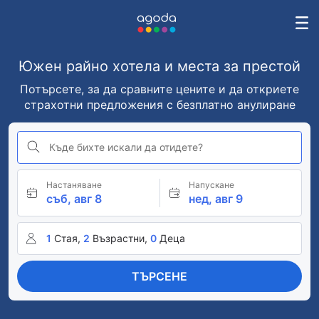
Южен райно хотела и места за престой
Потърсете, за да сравните цените и да откриете
страхотни предложения с безплатно анулиране
Къде бихте искали да отидете?
Настаняване
Напускане
съб, авг 8
нед, авг 9
1
Стая,
2
Възрастни,
0
Деца
ТЪРСЕНЕ