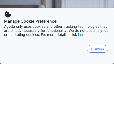
Manage Cookie Preference
Agoda only uses cookies and other tracking technologies that
are strictly necessary for functionality. We do not use analytical
or marketing cookies. For more details, click
here
Dismiss
Начало
Гватемала Обекти
Горен Верапас
Горен Верапас
Сакатепекес
Департамент Гватемал
Кобан
Lanquin
Santa Cruz Verapaz
Сан Хуан Чам