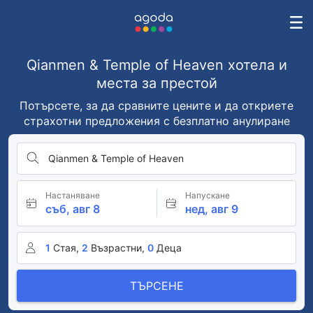
Qianmen & Temple of Heaven хотела и
места за престой
Потърсете, за да сравните цените и да откриете
страхотни предложения с безплатно анулиране
Qianmen & Temple of Heaven
Настаняване
Напускане
съб, авг 8
нед, авг 9
1
Стая,
2
Възрастни,
0
Деца
ТЪРСЕНЕ