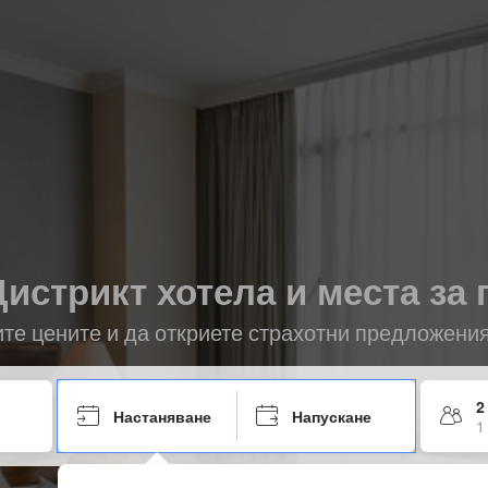
истрикт хотела и места за
ите цените и да откриете страхотни предложени
2
Настаняване
Напускане
1