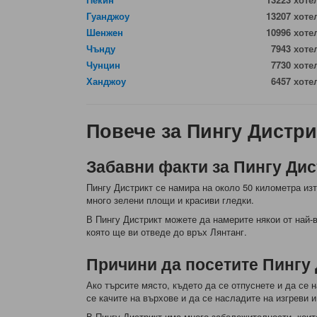
Гуанджоу
13207 хоте
Шeнжeн
10996 хоте
Чънду
7943 хоте
Чунцин
7730 хоте
Ханджоу
6457 хоте
Повече за Пингу Дистри
Забавни факти за Пингу Дис
Пингу Дистрикт се намира на около 50 километра изт
много зелени площи и красиви гледки.
В Пингу Дистрикт можете да намерите някои от най-
която ще ви отведе до връх Лянтанг.
Причини да посетите Пингу
Ако търсите място, където да се отпуснете и да се 
се качите на върхове и да се насладите на изгреви и
В Пингу Дистрикт има много забележителности, които