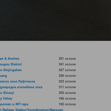
an & Anzhen
351 хотели
ougou District
341 хотели
н Shijingshan
327 хотели
uang
326 хотели
овска зона Луфтханза
323 хотели
ународна изложбена зона
311 хотели
н Shunyi
205 хотели
y Valley
166 хотели
guomen и ЖП гара
165 хотели
h Railway Station/Yongdingmen/Nanyuan