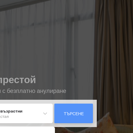
 престой
я с безплатно анулиране
 възрастни
ТЪРСЕНЕ
 стая