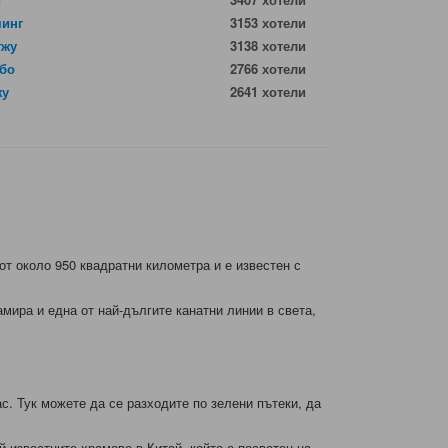
минг
3153 хотели
гжу
3138 хотели
бо
2766 хотели
жу
2641 хотели
 от около 950 квадратни километра и е известен с
мира и една от най-дългите канатни линии в света,
с. Тук можете да се разходите по зелени пътеки, да
-известните храмове в Китай, който е посветен на