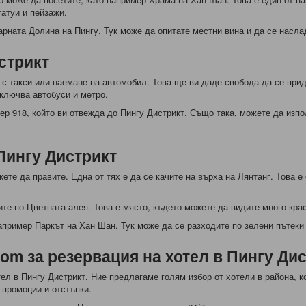
татуи и пейзажи.
рната Долина на Пингу. Тук може да опитате местни вина и да се насла
стрикт
е с такси или наемане на автомобил. Това ще ви даде свобода да се при
ключва автобуси и метро.
р 918, който ви отвежда до Пингу Дистрикт. Също така, можете да изпол
Пингу Дистрикт
те да правите. Една от тях е да се качите на върха на Лянтанг. Това е 
ите по Цветната алея. Това е място, където можете да видите много кра
апример Паркът на Хан Шан. Тук може да се разходите по зелени пътеки 
om за резервация на хотел в Пингу Ди
ел в Пингу Дистрикт. Ние предлагаме голям избор от хотели в района, к
 промоции и отстъпки.