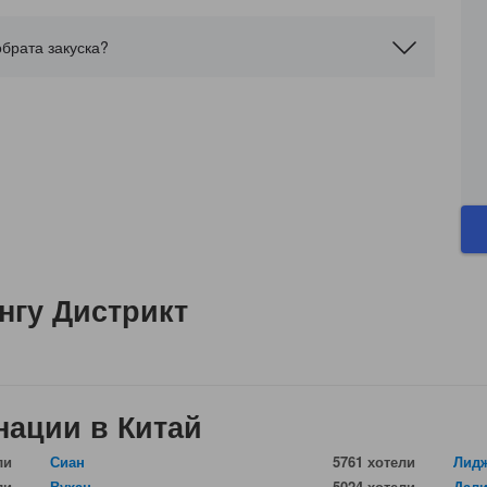
обрата закуска?
нгу Дистрикт
нации в Китай
ли
Сиан
5761 хотели
Лид
ли
Вухан
5024 хотели
Дал