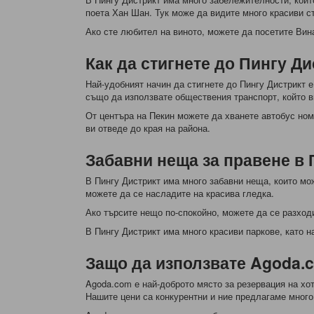
поета Хан Шан. Тук може да видите много красиви с
Ако сте любител на виното, можете да посетите Вина
Как да стигнете до Пингу Ди
Най-удобният начин да стигнете до Пингу Дистрикт 
също да използвате обществения транспорт, който в
От центъра на Пекин можете да хванете автобус номе
ви отведе до края на района.
Забавни неща за правене в 
В Пингу Дистрикт има много забавни неща, които може
можете да се насладите на красива гледка.
Ако търсите нещо по-спокойно, можете да се разход
В Пингу Дистрикт има много красиви паркове, като н
Защо да използвате Agoda.c
Agoda.com е най-доброто място за резервация на хот
Нашите цени са конкурентни и ние предлагаме много