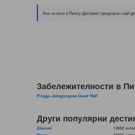
Кои хотели в Пингу Дистрикт предлагат най-д
Забележителности в Пи
Pinggu Jiangjunguan Great Wall
Други популярни дести
Шанхай
13832 хоте
Пекин
13223 хоте