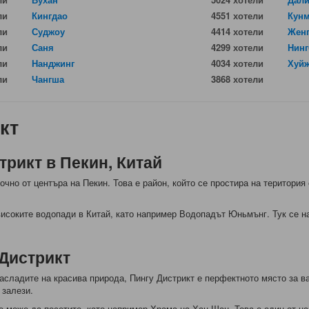
ли
Кингдао
4551 хотели
Кун
ли
Суджоу
4414 хотели
Жен
ли
Саня
4299 хотели
Нинг
ли
Нанджинг
4034 хотели
Хуй
ли
Чангша
3868 хотели
кт
трикт в Пекин, Китай
очно от центъра на Пекин. Това е район, който се простира на територия
високите водопади в Китай, като например Водопадът Юньмънг. Тук се на
 Дистрикт
насладите на красива природа, Пингу Дистрикт е перфектното място за ва
 залези.
 може да посетите, като например Храма на Хан Шан. Това е един от най