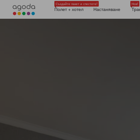
Създайте пакет и спестете!
Нов!
Полет + хотел
Настаняване
Тра