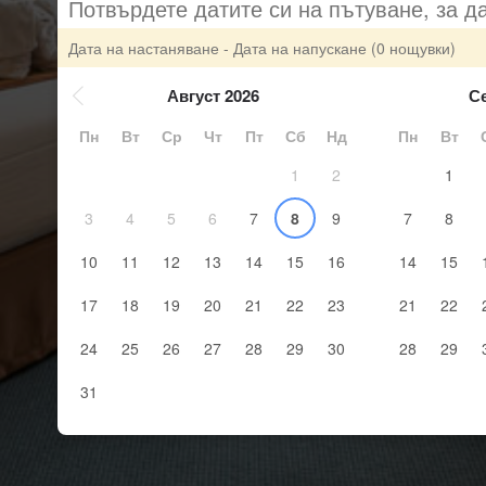
Потвърдете датите си на пътуване, за д
Дата на настаняване - Дата на напускане
(0 нощувки)
Август 2026
С
Пн
Вт
Ср
Чт
Пт
Сб
Нд
Пн
Вт
1
2
1
3
4
5
6
7
8
9
7
8
10
11
12
13
14
15
16
14
15
17
18
19
20
21
22
23
21
22
24
25
26
27
28
29
30
28
29
31