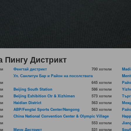
а Пингу Дистрикт
ли
Фенгтай дистрикт
700 хотели
Madi
Ул. Санлитун Бар и Район на посолствата
Ment
ли
645 хотели
Райо
ли
Beijing South Station
586 хотели
Yizh
ли
Beijing Exhibition Ctr & Xizhimen
573 хотели
Търг
ли
Haidian District
563 хотели
Межд
ли
ABP/Fengtai Sports Center/Nangong
563 хотели
Райо
ли
China National Convention Center & Olympic Village
Happ
ли
553 хотели
Jian
ли
Миун Дистрикт
531 хотели
Sout