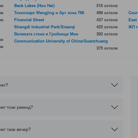
ли
Back Lakes (Hou Hai)
516 хотели
ли
Технопарк Wangjing и Арт зона 798
498 хотели
Cour
ли
Financial Street
437 хотели
East
Shangdi Industrial Park/Xisanqi
425 хотели
ЖП г
Великата стена и Гробници Мин
392 хотели
ли
Communication University of China/Guanzhuang
ли
375 хотели
икт?
икт този уикенд?
икт тази вечер?