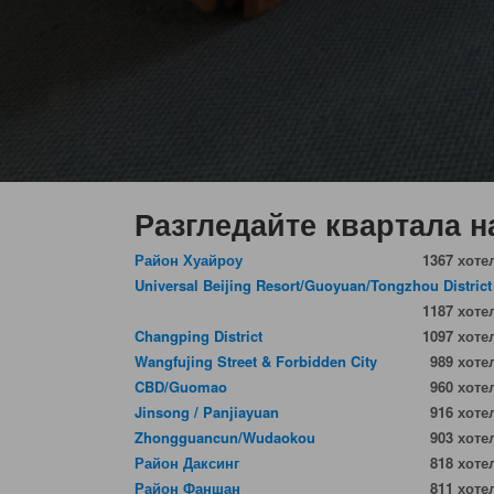
Разгледайте квартала н
Район Хуайроу
1367 хоте
Universal Beijing Resort/Guoyuan/Tongzhou District
1187 хоте
Changping District
1097 хоте
Wangfujing Street & Forbidden City
989 хоте
CBD/Guomao
960 хоте
Jinsong / Panjiayuan
916 хоте
Zhongguancun/Wudaokou
903 хоте
Район Даксинг
818 хоте
Район Фаншан
811 хоте