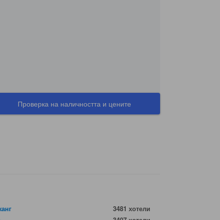
Проверка на наличността и цените
жанг
3481 хотели
и
3407 хотели