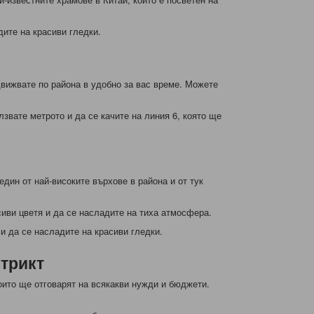
дите на красиви гледки.
движвате по района в удобно за вас време. Можете
звате метрото и да се качите на линия 6, която ще
един от най-високите върхове в района и от тук
сиви цветя и да се насладите на тиха атмосфера.
и да се насладите на красиви гледки.
стрикт
оито ще отговарят на всякакви нужди и бюджети.