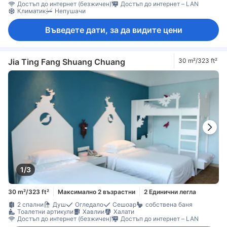
Достъп до интернет (безжичен)
Достъп до интернет – LAN
Климатик
Непушачи
Въведете дати, за да видите цени
Jia Ting Fang Shuang Chuang
30 m²/323 ft²
1/3
30 m²/323 ft²
Максимално 2 възрастни
2 Единични легла
2 спални
Душ
Огледало
Сешоар
собствена баня
Тоалетни артикули
Хавлии
Халати
Достъп до интернет (безжичен)
Достъп до интернет – LAN