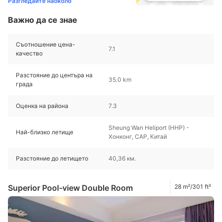
Разгледайте наоколо
Важно да се знае
Съотношение цена-
7.1
качество
Разстояние до центъра на
35.0 km
града
Оценка на района
7.3
Sheung Wan Heliport (HHP) -
Най-близко летище
Хонконг, САР, Китай
Разстояние до летището
40,36 км.
Superior Pool-view Double Room
28 m²/301 ft²