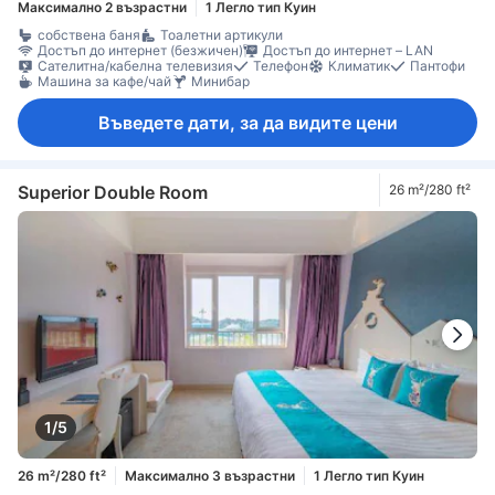
Максимално 2 възрастни
1 Легло тип Куин
собствена баня
Тоалетни артикули
Достъп до интернет (безжичен)
Достъп до интернет – LAN
Сателитна/кабелна телевизия
Телефон
Климатик
Пантофи
Машина за кафе/чай
Минибар
Въведете дати, за да видите цени
Superior Double Room
26 m²/280 ft²
1/5
26 m²/280 ft²
Максимално 3 възрастни
1 Легло тип Куин