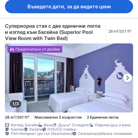
Въведете дати, за да видите цени
Супериорна стая с две единични легла
и изглед към басейна (Superior Pool
28 m²/301 ft²
View Room with Twin Bed)
Предпочитано от двойки
1/3
28 m²/301 ft²
Максимално 2 възрастни
2 Единични легла
Изглед: Басейн
Вана
Душ
Огледало
Отделни душ и вана
Хавлии
Халати
DVD/CD плейър
ЛАН Интернет достъп (безплатен)
Сателитна/кабелна телевизия