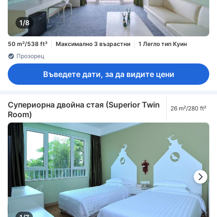
1/8
50 m²/538 ft²
Максимално 3 възрастни
1 Легло тип Куин
Прозорец
Въведете дати, за да видите цени
Супериорна двойна стая (Superior Twin
26 m²/280 ft²
Room)