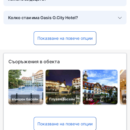
Колко стаи има Oasis O.City Hotel?
Показване на повече опции
Съоръжения в обекта
външен басейн
Плувен басейн
Бар
Рес
Показване на повече опции