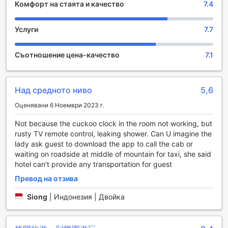
Комфорт на стаята и качество
7.4
Oasis O.City Hotel предлага изключителни
развлекателни съоръжения, които гарантират
незабравимо преживяване на своите гости. В уютния
Услуги
7.7
бар можете да се насладите на разнообразие от
коктейли и напитки, докато релаксирате в стилна
Съотношение цена-качество
7.1
обстановка. За онези, които търсят спокойствие и
възстановяване, спа центърът на хотела предлага
професионални масажи, гореща вана, сауна и парна
баня, идеални за отпочиване след дълъг ден на
Над средното ниво
5,6
разглеждане на забележителности.
Оценявани 6 Ноември 2023 г.
Гостите могат да се насладят и на красивия градински
комплекс, който предлага спокойно място за разходка
Not because the cuckoo clock in the room not working, but
или медитация. Споделената зона за отдих и
rusty TV remote control, leaking shower. Can U imagine the
телевизионен салон е чудесно място за социализиране
lady ask guest to download the app to call the cab or
с други гости, докато подаръчният магазин предлага
waiting on roadside at middle of mountain for taxi, she said
уникални сувенири, които да отнесете у дома. Oasis
hotel can't provide any transportation for guest
O.City Hotel е перфектното място за тези, които търсят
комбинация от развлечения и релакс.
Превод на отзива
Siong
|
Индонезия | Двойка
Спортни съоръжения в Oasis O.City Hotel
Oasis O.City Hotel в Шeнжeн, Китай, предлага