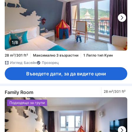
1/8
28 m²/301 ft²
Максимално 3 възрастни
1 Легло тип Куин
Изглед: Басейн
Прозорец
Въведете дати, за да видите цени
Family Room
28 m²/301 ft²
Подходящо за групи