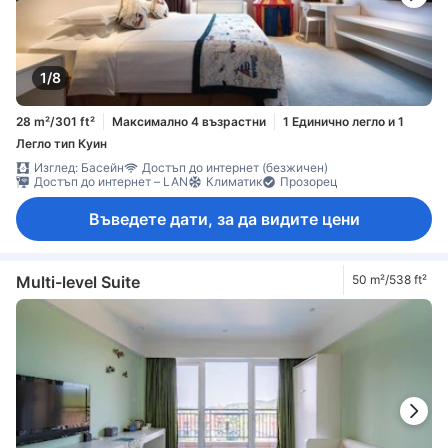
1/8
28 m²/301 ft²
Максимално 4 възрастни
1 Единично легло и 1
Легло тип Куин
Изглед: Басейн
Достъп до интернет (безжичен)
Достъп до интернет – LAN
Климатик
Прозорец
Въведете дати, за да видите цени
Multi-level Suite
50 m²/538 ft²