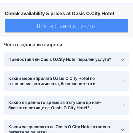
Check availability & prices at Oasis O.City Hotel
Вижте стаите и цените
Често задавани въпроси
Предоставя ли Oasis O.City Hotel перални услуги?
Какви мерки прилага Oasis O.City Hotel по
отношение на хигиената, безопасността и
чистотата?
Какво е средното време за пътуване до най-
близкото летище от Oasis O.City Hotel?
Какви са правилата на Oasis O.City Hotel относно
леглата за децата?