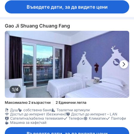
Въведете дати, за да видите цени
Gao Ji Shuang Chuang Fang
1/4
Максимално 2 възрастни
2 Единични легла
Душ
собствена баня
Тоалетни артикули
Достъп до интернет (безжичен)
Достъп до интернет – LAN
Сателитна/кабелна телевизия
Телефон
Климатик
Пантофи
Машина за кафе/чай
Въведете дати, за да видите цени