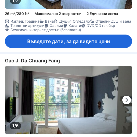
1/7
26 m²/280 ft²
Максимално 2 възрастни
2 Единични легла
Изглед: Градина
Вана
Душ
Огледало
Отделни душ и вана
Тоалетни артикули
Хавлии
Халати
DVD/CD плейър
Безжичен интернет достъп (безплатен)
Въведете дати, за да видите цени
Gao Ji Da Chuang Fang
1/6