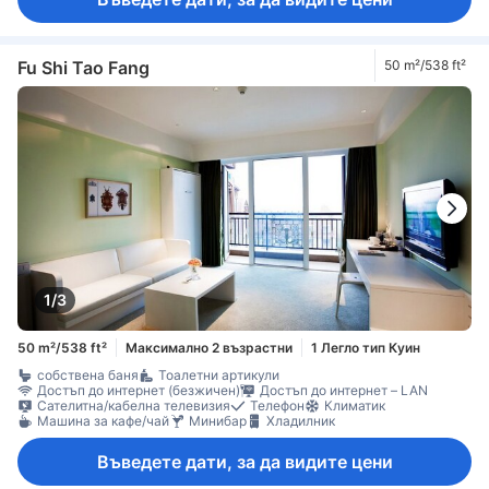
Fu Shi Tao Fang
50 m²/538 ft²
1/3
50 m²/538 ft²
Максимално 2 възрастни
1 Легло тип Куин
собствена баня
Тоалетни артикули
Достъп до интернет (безжичен)
Достъп до интернет – LAN
Сателитна/кабелна телевизия
Телефон
Климатик
Машина за кафе/чай
Минибар
Хладилник
Въведете дати, за да видите цени