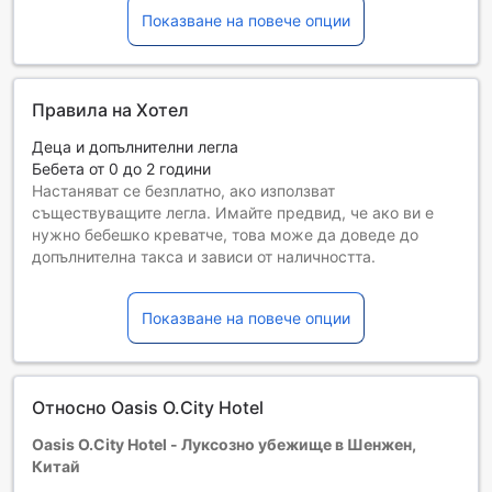
Показване на повече опции
Правила на Хотел
Деца и допълнителни легла
Бебета от 0 до 2 години
Настаняват се безплатно, ако използват
съществуващите легла. Имайте предвид, че ако ви е
нужно бебешко креватче, това може да доведе до
допълнителна такса и зависи от наличността.
Деца от 3 до 17
Необходимо е да използват съществуващите легла
Показване на повече опции
Гостите, навършили {0} години, се считат за възрастни
Възможността за допълнителни легла зависи от
избрания тип стая. За повече информация вижте
капацитета на отделните стаи.
Относно Oasis O.City Hotel
При резервиране на повече от 5 стаи е възможно да се
прилагат различни условия и допълнителни плащания.
Oasis O.City Hotel - Луксозно убежище в Шeнжeн,
Китай