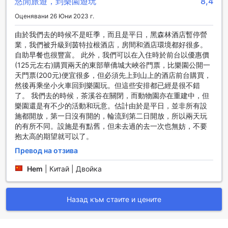
изключителни спортни съоръжения, които ще задоволят
悠閒旅遊，到樂園遊玩
8,4
нуждите на всеки любител на активния начин на живот.
Оценявани 26 Юни 2023 г.
Гостите могат да се насладят на прекрасно
проектирания голф игрище, разположено на
由於我們去的時候不是旺季，而且是平日，黑森林酒店暫停營
територията на хотела, което предлага уникални
業，我們被升級到茵特拉根酒店，房間和酒店環境都好很多。
предизвикателства за начинаещи и опитни играчи.
自助早餐也很豐富。 此外，我們可以在入住時於前台以優惠價
Освен това, за любителите на тениса, хотелът разполага
(125元左右)購買兩天的東部華僑城大峽谷門票，比樂園公開一
с модерни тенис кортове, където можете да се
天門票(200元)便宜很多，但必須先上到山上的酒店前台購買，
насладите на вълнуващи мачове с приятели или
然後再乘坐小火車回到樂園玩。但這些安排都已經是很不錯
семейство.
了。 我們去的時候，茶溪谷在關閉，而動物園亦在重建中，但
За тези, които предпочитат водни активности, Oasis
樂園還是有不少的活動和玩意。估計由於是平日，並非所有設
O.City Hotel предлага моторизирани водни спортове,
施都開放，第一日沒有開的，輪流到第二日開放，所以兩天玩
които осигуряват адреналин и забавление на водата.
的有所不同。設施是有點舊，但未去過的去一次也無妨，不要
Гостите могат да се освежат в открития басейн или да
抱太高的期望就可以了。
се насладят на атракции в водния парк, който е
Превод на отзива
идеален за деца и възрастни. За любителите на
природата, хотелът предлага и живописни пешеходни
Hem
|
Китай | Двойка
маршрути, които ви канят да откриете красивите
околности. За тези, които искат да поддържат форма,
фитнес центърът на хотела предлага разнообразие от
Назад към стаите и цените
уреди и тренировки, достъпни срещу допълнително
заплащане.