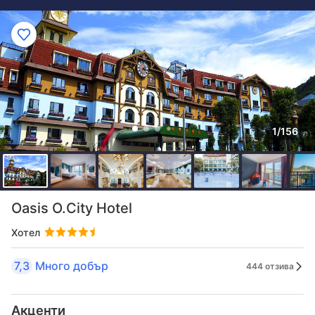
1/156
Oasis O.City Hotel
Хотел
7,3
Много добър
444 отзива
Акценти