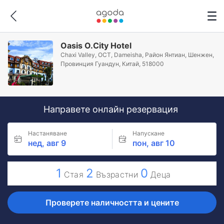
Oasis O.City Hotel
Chaxi Valley, OCT, Dameisha, Район Янтиан, Шeнжeн,
Провинция Гуандун, Китай, 518000
Направете онлайн резервация
Настаняване
Напускане
нед, авг 9
пон, авг 10
1
2
0
Стая
Възрастни
Деца
Проверете наличността и цените