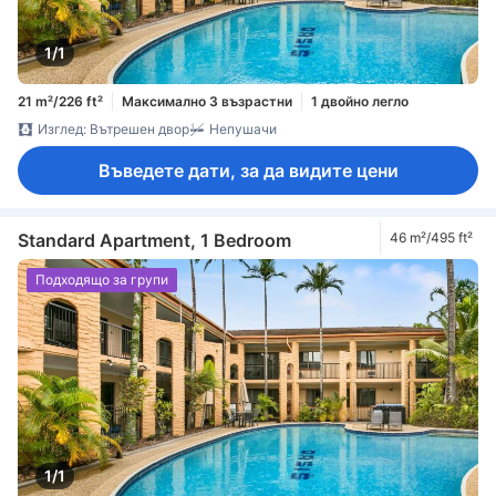
1/1
21 m²/226 ft²
Максимално 3 възрастни
1 двойно легло
Изглед: Вътрешен двор
Непушачи
Въведете дати, за да видите цени
Standard Apartment, 1 Bedroom
46 m²/495 ft²
Подходящо за групи
1/1