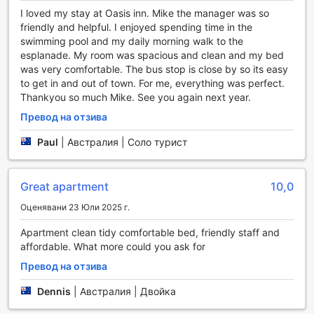
всички стаи и общи части, можете лесно да останете
I loved my stay at Oasis inn. Mike the manager was so
свързани с близките си или да планирате следващите
friendly and helpful. I enjoyed spending time in the
си приключения. За тези, които ценят бързината,
swimming pool and my daily morning walk to the
хотелът предлага експресно настаняване и напускане,
esplanade. My room was spacious and clean and my bed
което ви позволява да се настаните и да се отправите
was very comfortable. The bus stop is close by so its easy
на пътя без ненужни забавяния.
to get in and out of town. For me, everything was perfect.
За вашето удобство, Oasis Inn Apartments разполага с
Thankyou so much Mike. See you again next year.
зона за пушачи, така че можете да се насладите на
моментите си на свеж въздух. Ако пътувате с много
Превод на отзива
багаж, не се притеснявайте - хотелът предлага услуги
Paul
|
Австралия | Соло турист
за съхранение на багаж, за да можете да разглеждате
града без излишна тежест. Допълнителни удобства
включват автомат с напитки и пералня, които ще
Great apartment
10,0
направят престоя ви още по-приятен и безпроблемен.
Оценявани 23 Юли 2025 г.
Транспортни удобства в Oasis Inn Apartments
Apartment clean tidy comfortable bed, friendly staff and
Oasis Inn Apartments в Кeрнс предлага на своите гости
affordable. What more could you ask for
удобства за транспорт, които улесняват пътуването и
Превод на отзива
разглеждането на околността. Със собствен паркинг на
място, хотелът осигурява безплатно паркиране, което е
Dennis
|
Австралия | Двойка
идеално за тези, които предпочитат да пътуват с
автомобил. Гостите могат да се насладят на свободата