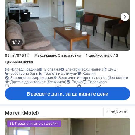
1/17
63 m²/678 ft²
Максимално 5 възрастни
1 двойно легло / 3
Единични легла
Изглед: Градина
2 спални
Електрически чайник
Душ
собствена баня
Тоалетни артикули
Хавлии
Басейнови съоръжения
Безжичен интернет достъп (безплатен)
Достъп до интернет (безжичен)
Радио
Телевизор
Телевизор с плосък екран
Телефон
Адаптор
Будилник
Вентилатор
Звукоизолация
Климатик
Личен вход
Въведете дати, за да видите цени
Спално бельо
Барбекю съоръжения
Безплатен чай
Безплатно инстантно кафе
Кухненски бокс
Кухненски съдове и прибори
Маса за хранене
Машина за кафе/чай
Микровълнова фурна
Напълно обзаведена кухня
Хладилник
Бюро
Мотел (Motel)
21 m²/226 ft²
Градински мебели
Диван
Дървен/паркетен под
Килими
Кофи за боклук
Кът за сядане
Налични партерни етажи
Предпочитано от двойки
Отделна дневна стая
Под с плочки/мрамор
Прозорец
Самостоятелна трапезария
Гардеробна
Стойка за дрехи
Съоръжения за гладене
Бебешко креватче (при запитване)