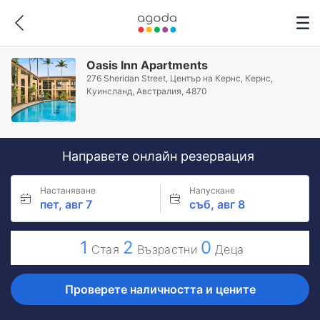
Oasis Inn Apartments
276 Sheridan Street, Център на Кернс, Кeрнс,
Куинсланд, Австралия, 4870
Направете онлайн резервация
Настаняване
Напускане
пет, авг 7
съб, авг 8
1
2
0
Стая
Възрастни
Деца
Проверете наличността и цените