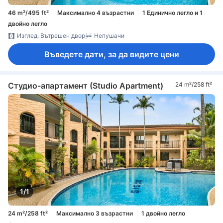
46 m²/495 ft²
Максимално 4 възрастни
1 Единично легло и 1
двойно легло
Изглед: Вътрешен двор
Непушачи
Въведете дати, за да видите цени
Студиo-апартамент (Studio Apartment)
24 m²/258 ft²
1/1
24 m²/258 ft²
Максимално 3 възрастни
1 двойно легло