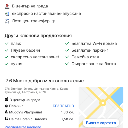
В център на града
експресно настаняване/напускане
Летищен трансфер
Други ключови предложения
плаж
Безплатна Wi-Fi връзка
Плувен басейн
Безплатен паркинг
експресно настаняване/
Семейна стая
напускане
кухня
Съхраняване на багаж
7.6
Много добро местоположение
276 Sheridan Street, Център на Кернс, Кeрнс,
Куинсланд, Австралия, 4870
В център на града
Паркинг
БЕЗПЛАТНО
Muddy's Playground
1,33 км.
Cairns Botanic Gardens
1,58 км.
Вижте картата
Разгледайте наоколо