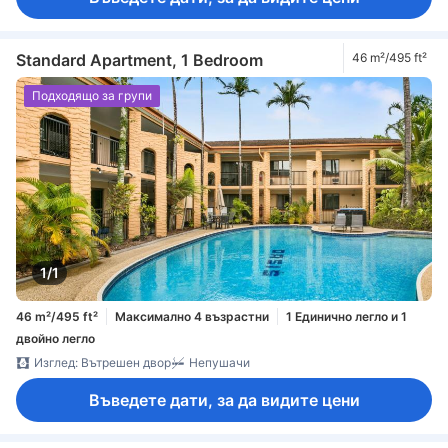
Standard Apartment, 1 Bedroom
46 m²/495 ft²
Подходящо за групи
1/1
46 m²/495 ft²
Максимално 4 възрастни
1 Единично легло и 1
двойно легло
Изглед: Вътрешен двор
Непушачи
Въведете дати, за да видите цени