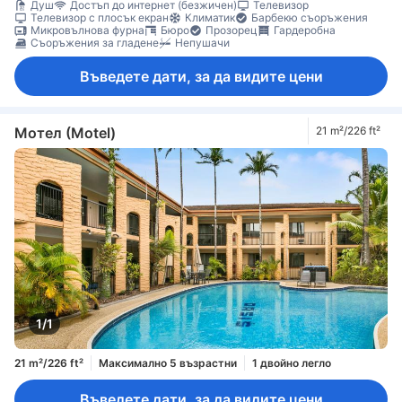
Душ
Достъп до интернет (безжичен)
Телевизор
Телевизор с плосък екран
Климатик
Барбекю съоръжения
Микровълнова фурна
Бюро
Прозорец
Гардеробна
Съоръжения за гладене
Непушачи
Въведете дати, за да видите цени
Мотел (Motel)
21 m²/226 ft²
1/1
21 m²/226 ft²
Максимално 5 възрастни
1 двойно легло
Въведете дати, за да видите цени