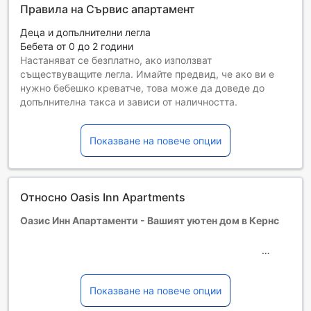
Правила на Сървис апартамент
Деца и допълнителни легла
Бебета от 0 до 2 години
Настаняват се безплатно, ако използват
съществуващите легла. Имайте предвид, че ако ви е
нужно бебешко креватче, това може да доведе до
допълнителна такса и зависи от наличността.
Деца от 3 до 12
Необходимо е да използват съществуващите легла
Показване на повече опции
Гостите, навършили {0} години, се считат за възрастни
Възможността за допълнителни легла зависи от
избрания тип стая. За повече информация вижте
капацитета на отделните стаи.
Относно Oasis Inn Apartments
При резервиране на повече от 5 стаи е възможно да се
прилагат различни условия и допълнителни плащания.
Оазис Инн Апартаменти - Вашият уютен дом в Кeрнс
Добре дошли в Оазис Инн Апартаменти, 3.5-звезден
хотел, разположен в сърцето на живописния Кeрнс,
Австралия. Със своето стратегическо местоположение
Показване на повече опции
само на 2 километра от централната част на града,