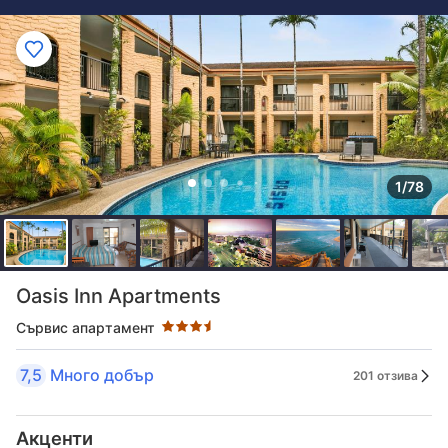
1/78
Оценка в звезди: 3.5 звезди
Oasis Inn Apartments
Сървис апартамент
7,5
Много добър
201 отзива
Акценти