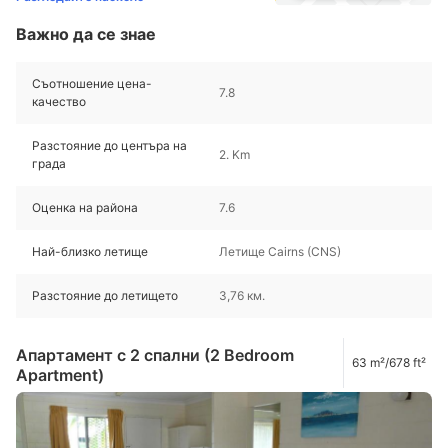
Важно да се знае
Съотношение цена-
7.8
качество
Разстояние до центъра на
2. Km
града
Оценка на района
7.6
Най-близко летище
Летище Cairns (CNS)
Разстояние до летището
3,76 км.
Апартамент с 2 спални (2 Bedroom
63 m²/678 ft²
Apartment)