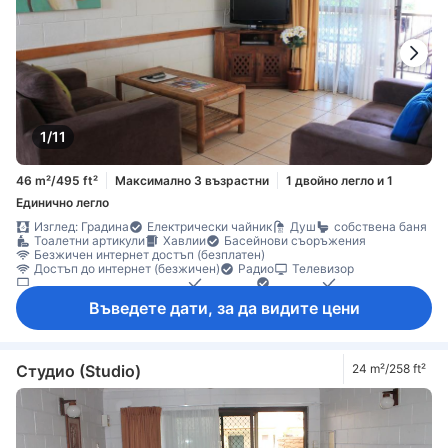
Индивидуална климатизация
Непушачи
Пожарогасител
1/11
46 m²/495 ft²
Максимално 3 възрастни
1 двойно легло и 1
Единично легло
Изглед: Градина
Електрически чайник
Душ
собствена баня
Тоалетни артикули
Хавлии
Басейнови съоръжения
Безжичен интернет достъп (безплатен)
Достъп до интернет (безжичен)
Радио
Телевизор
Телевизор с плосък екран
Телефон
Адаптор
Будилник
Вентилатор
Звукоизолация
Климатик
Личен вход
Въведете дати, за да видите цени
Спално бельо
Барбекю съоръжения
Безплатен чай
Безплатно инстантно кафе
Кухненски бокс
Кухненски съдове и прибори
Маса за хранене
Машина за кафе/чай
Микровълнова фурна
Напълно обзаведена кухня
Хладилник
Бюро
Студио (Studio)
24 m²/258 ft²
Градински мебели
Диван
Дървен/паркетен под
Килими
Кофи за боклук
Кът за сядане
Налични партерни етажи
Под с плочки/мрамор
Прозорец
Самостоятелна трапезария
Гардеробна
Стойка за дрехи
Съоръжения за гладене
Бебешко креватче (при запитване)
Детектор за дим