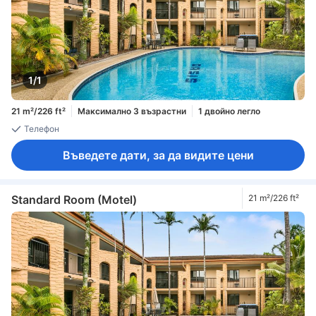
1/1
21 m²/226 ft²
Максимално 3 възрастни
1 двойно легло
Телефон
Въведете дати, за да видите цени
Standard Room (Motel)
21 m²/226 ft²