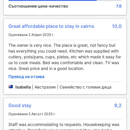
атмосфера, която приканва гостите да се отпуснат и да
Съотношение цена-качество
7.8
се насладят на слънчевите дни.
В Oasis Inn Apartments градината е не само място за
почивка, но и пространство, в което можете да се
насладите на различни занимания на открито. Гостите
Great affordable place to stay in cairns
10,0
имат възможност да се насладят на пикник с приятели
Оценявани 2 Април 2025 г.
или семейството, благодарение на специално
обособените зони за сядане. Децата могат да се
The owner is very nice. The place is great, not fancy but
забавляват в безопасна и приветлива среда, а
has everything you could need. Kitchen was supplied with
възрастните могат да се насладят на чаша кафе под
cutlery, pots/pans, cups, plates, etc which made it easy for
сенките на дърветата, докато се наслаждават на
us to cook meals. Bed was comfortable and clean. TV was
свежия въздух. Oasis Inn Apartments е идеалното място
nice. Great price and in a good location.
за всички, които търсят комбинация от комфорт и
забавление сред природата.
Превод на отзива
Isabella
|
Австралия | Семейство с големи деца
Спортни съоръжения в Oasis Inn Apartments
Oasis Inn Apartments в Кeрнс предлага невероятни
спортни съоръжения, които ще задоволят всички
Good stay
9,2
любители на активния начин на живот. На
Оценявани 2 Август 2025 г.
разположение на гостите е просторен открит басейн,
идеален за освежаващи плувания под слънчевите лъчи
Staff was accommodating to requests. Housekeeping was
на Австралия. Басейнът е обграден от красиви