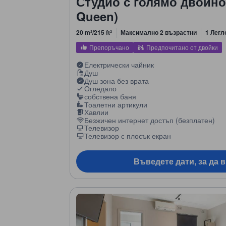
Студио с голямо двойно 
Queen)
20 m²/215 ft²
Максимално 2 възрастни
1 Легл
Препоръчано
Предпочитано от двойки
Електрически чайник
Душ
Душ зона без врата
Огледало
собствена баня
Тоалетни артикули
Хавлии
Безжичен интернет достъп (безплатен)
Телевизор
Телевизор с плосък екран
Въведете дати, за да 