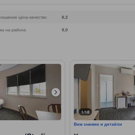
ношение цена-качество
8,2
ка на района
9,0
1/18
Виж снимки и детайли