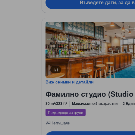
Въведете дати, за да 
1/1
Виж снимки и детайли
Фамилно студио (Studio 
30 m²/323 ft²
Максимално 5 възрастни
2 Един
Подходящо за групи
Непушачи