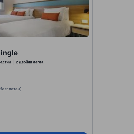
ingle
растни
2 Двойни легла
безплатен)