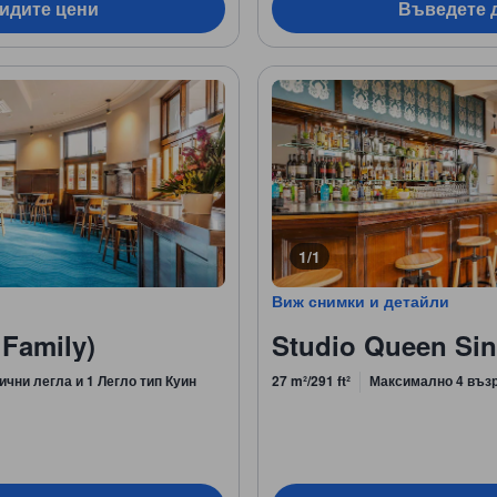
видите цени
Въведете д
1/1
Виж снимки и детайли
Family)
Studio Queen Sin
ични легла и 1 Легло тип Куин
27 m²/291 ft²
Максимално 4 въз