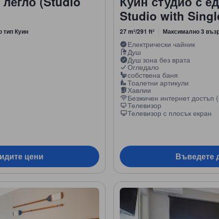
легло (Studio
Куин студио с е
Studio with Singl
о тип Куин
27 m²/291 ft²
Максимално 3 въз
Електрически чайник
Душ
Душ зона без врата
Огледало
собствена баня
Тоалетни артикули
Хавлии
Безжичен интернет достъп (
Телевизор
Телевизор с плосък екран
видите цени
Въведете д