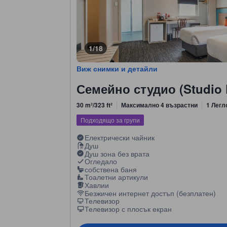
1/18
Виж снимки и детайли
Семейно студио (Studio 
30 m²/323 ft²
Максимално 4 възрастни
1 Легл
Подходящо за групи
Електрически чайник
Душ
Душ зона без врата
Огледало
собствена баня
Тоалетни артикули
Хавлии
Безжичен интернет достъп (безплатен)
Телевизор
Телевизор с плосък екран