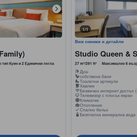
1/1
Виж снимки и детайли
Family)
Studio Queen & S
о тип Куин и 2 Единични легла
27 m²/291 ft²
Максимално 6 въз
Душ
собствена баня
Тоалетни артикули
Хавлии
Безжичен интернет достъп (
Телевизор с плосък екран
Климатик
Отопление
Спално бельо
Безплатна минерална вода