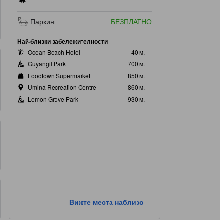
Паркинг
БЕЗПЛАТНО
Най-близки забележителности
Ocean Beach Hotel
40 м.
Guyangil Park
700 м.
Foodtown Supermarket
850 м.
Umina Recreation Centre
860 м.
Lemon Grove Park
930 м.
Вижте места наблизо