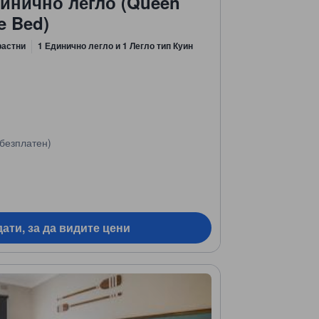
динично легло (Queen
e Bed)
растни
1 Единично легло и 1 Легло тип Куин
безплатен)
ати, за да видите цени