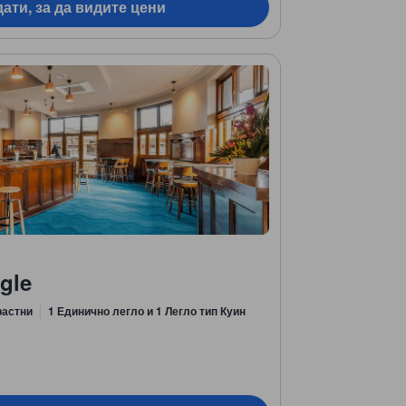
ати, за да видите цени
gle
растни
1 Единично легло и 1 Легло тип Куин