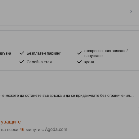
експресно настаняване/
връзка
Безплатен паркинг
напускане
Семейна стая
кухня
а че можете да останете във връзка и да се придвижвате без ограничения.
ал Коуст, този обект ви дава близък достъп до атракции и интересни
ресторант, за да направи престоя ви още по-богат и запомнящ се.
ътуващите
 на всеки
46
минути с Agoda.com