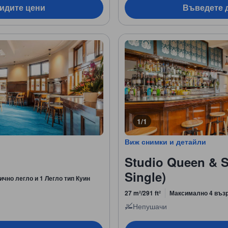
видите цени
Въведете д
1/1
Виж снимки и детайли
Studio Queen & S
Single)
ично легло и 1 Легло тип Куин
27 m²/291 ft²
Максимално 4 въз
Непушачи