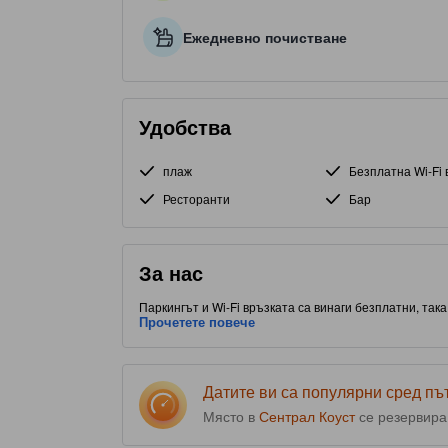
Ежедневно почистване
Удобства
плаж
Безплатна Wi-Fi 
Ресторанти
Бар
За нас
Паркингът и Wi-Fi връзката са винаги безплатни, так
С удобно разположение до Умина Бийч, част от Сентр
Прочетете повече
места за хранене. Този обект с 3.5 звезди предлага 
Датите ви са популярни сред п
Място в
Сентрал Коуст
се резервира