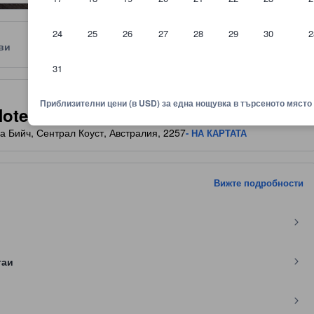
24
25
26
27
28
29
30
2
ви
Местоположение
Правила
31
няване показва комфорта, удобствата и съоръженията, които да оч
Приблизителни цени (в USD) за една нощувка в търсеното място
otel
на Бийч, Сентрал Коуст, Австралия, 2257
- НА КАРТАТА
Вижте подробности
таи