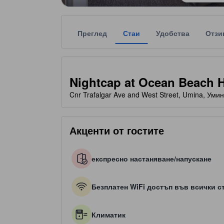
Преглед
Стаи
Удобства
Отзи
Всяка звездна категоризация на обекта за наста
tooltip
3.5 звезди от общо 5
Nightcap at Ocean Beach H
Cnr Trafalgar Ave and West Street, Umina, Уми
Акценти от гостите
експресно настаняване/напускане
Безплатен WiFi достъп във всички с
Климатик