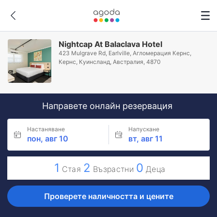
Nightcap At Balaclava Hotel
423 Mulgrave Rd, Earlville, Агломерация Кернс,
Кeрнс, Куинсланд, Австралия, 4870
Направете онлайн резервация
Настаняване
Напускане
пон, авг 10
вт, авг 11
1
2
0
Стая
Възрастни
Деца
Проверете наличността и цените