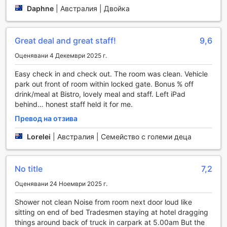
Освен това, хотелът предлага и игрална зала, където
Daphne
|
Австралия | Двойка
можете да се забавлявате с различни игри, подходящи
за всички възрасти. Независимо дали сте фен на
настолните игри, или предпочитате по-активни
Great deal and great staff!
9,6
развлечения, игралната зала предлага не само
забавление, но и възможност да разпуснете и да се
Оценявани 4 Декември 2025 г.
насладите на времето с приятели. Nightcap At Balaclava
Easy check in and check out. The room was clean. Vehicle
Hotel е идеалното място за тези, които търсят
park out front of room within locked gate. Bonus % off
комбинация от релаксация и забавление в сърцето на
drink/meal at Bistro, lovely meal and staff. Left iPad
Кeрнс.
behind… honest staff held it for me.
Удобства в Nightcap At Balaclava Hotel
Превод на отзива
Nightcap At Balaclava Hotel предлага редица удобства,
Lorelei
|
Австралия | Семейство с големи деца
които ще направят престоя ви в Кeрнс не само
комфортен, но и изключително удобен. Всяка стая е
оборудвана с безплатен Wi-Fi, което ви позволява да
No title
7,2
останете свързани с близките си или да планирате
Оценявани 24 Ноември 2025 г.
следващите си приключения в района. Освен това,
хотелът предлага Wi-Fi и в обществените зони, така че
Shower not clean Noise from room next door loud like
можете да се насладите на чаша кафе в лобито, докато
sitting on end of bed Tradesmen staying at hotel dragging
проверявате имейлите си или се информирате за
things around back of truck in carpark at 5.00am But the