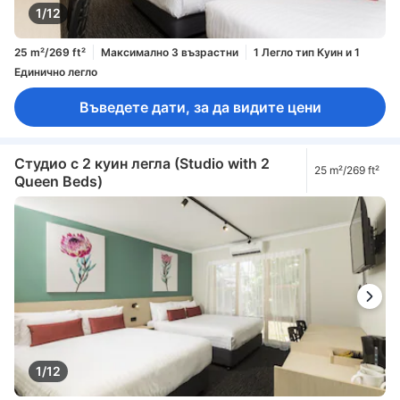
1/12
25 m²/269 ft²
Максимално 3 възрастни
1 Легло тип Куин и 1
Единично легло
Въведете дати, за да видите цени
Студио с 2 куин легла (Studio with 2
25 m²/269 ft²
Queen Beds)
1/12