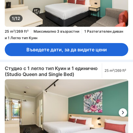
1/12
25 m²/269 ft²
Максимално 3 възрастни
1 Разтегателен диван
и 1 Легло тип Куин
Въведете дати, за да видите цени
Студио с 1 легло тип Куин и 1 единично
25 m²/269 ft²
(Studio Queen and Single Bed)