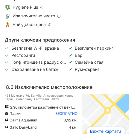
Hygiene Plus
Изключително чисто
Най-добра цена
Други ключови предложения
Безплатна Wi-Fi връзка
Безплатен паркинг
Ресторанти
Бар
Голф игрище (в радиус от
Семейна стая
3 км)
Съхраняване на багаж
Рум-сървиз
8.6
Изключително местоположение
423 Mulgrave Rd, Earlville, Агломерация Кернс,
Кeрнс, Куинсланд, Австралия, 4870
2,96 километра разстояние от центъра на града
Паркинг
БЕЗПЛАТНО
Cairns Aquarium
3,92 км.
Gallo DairyLand
4 км.
Вижте картата