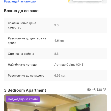
Разгледайте наоколо
Важно да се знае
Съотношение цена-
9.0
качество
Разстояние до центъра на
4.6 km
града
Оценка на района
8.6
Най-близко летище
Летище Cairns (CNS)
Разстояние до летището
6,95 км.
3 Bedroom Apartment
50 m²/538 ft²
Подходящо за групи