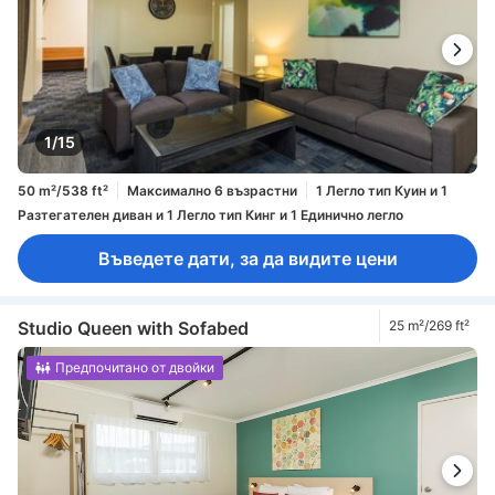
1/15
50 m²/538 ft²
Максимално 6 възрастни
1 Легло тип Куин и 1
Разтегателен диван и 1 Легло тип Кинг и 1 Единично легло
Въведете дати, за да видите цени
Studio Queen with Sofabed
25 m²/269 ft²
Предпочитано от двойки