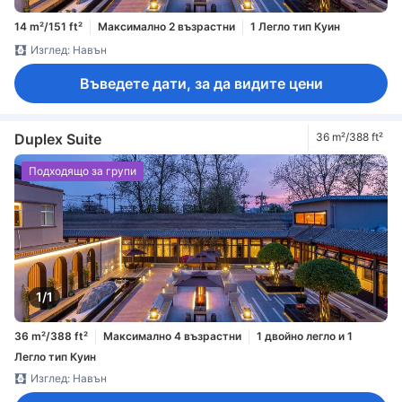
14 m²/151 ft²
Максимално 2 възрастни
1 Легло тип Куин
Изглед: Навън
Въведете дати, за да видите цени
Duplex Suite
36 m²/388 ft²
Подходящо за групи
1/1
36 m²/388 ft²
Максимално 4 възрастни
1 двойно легло и 1
Легло тип Куин
Изглед: Навън