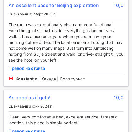
помогне с всичко необходимо, за да направите вашето
An excellent base for Beijing exploration
10,0
преживяване незабравимо.
Оценявани 31 Март 2026 г.
Допълнително, хотелът предлага и организирани
турове, които ви позволяват да се насладите на най-
The room was exceptionally clean and very functional.
доброто от Пекин с опитни водачи. Независимо дали
Even though it's small inside, everything is laid out very
искате да видите Великата стена или да се разходите
well. It has a nice courtyard where you can have your
из забележителностите на Забранения град, нашите
morning coffee or tea. The location is on a hutong that may
транспортни услуги ще ви осигурят лесен достъп до
not come well on many maps. Just turn into Xintaicang
всяка дестинация. С Renjoy Courtyard Hotel Beijing
hutong from Guijie Street and walk (or drive) straight till you
Dongzhimen, вашето пътуване ще бъде не само
see the hotel on your left.
комфортно, но и вдъхновяващо.
Превод на отзива
Удобства в стаите на Renjoy Courtyard Hotel Beijing
Konstantin
|
Канада | Соло турист
Dongzhimen
В Renjoy Courtyard Hotel Beijing Dongzhimen, всеки
As good as it gets!
10,0
детайл в стаите е проектиран, за да осигури
максимален комфорт и уют на гостите. Системата за
Оценявани 6 Юни 2024 г.
климатизация поддържа идеалната температура,
независимо от времето навън, а blackout завесите
Clean, very comfortable bed, excellent service, fantastic
гарантират спокоен сън без смущения от светлина.
location, this place is simply perfect!
Стаите са обзаведени с луксозни спални бельо и
Превод на отзива