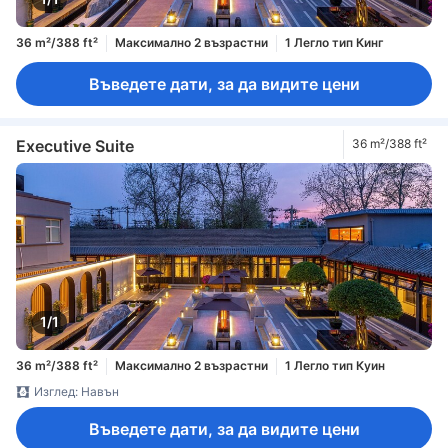
36 m²/388 ft²
Максимално 2 възрастни
1 Легло тип Кинг
Въведете дати, за да видите цени
Executive Suite
36 m²/388 ft²
1/1
36 m²/388 ft²
Максимално 2 възрастни
1 Легло тип Куин
Изглед: Навън
Въведете дати, за да видите цени