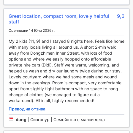
така че да можете да останете свързани с близките си
или да планирате следващите си приключения в Пекин.
Хотелът предлага и удобства, които улесняват Вашето
Great location, compact room, lovely helpful
9,6
настаняване и напускане. С услугата за експресно
staff
настаняване и напускане, можете да спестите време и
да се насладите на повече от всичко, което Пекин
Оценявани 14 Юни 2026 г.
предлага. Лагерно съхранение на багаж е на
My 2 kids (11, 9) and I stayed 8 nights here. Feels like home
разположение, за да можете да разгледате града без
with many locals living all around us. A short 2-min walk
притеснения за вашите вещи. Всекидневното
away from Dongzhimen Inner Street, with lots of food
почистване на стаите гарантира, че ще се чувствате
options and where we easily hopped onto affordable
удобно и приятно по време на Вашия престой.
private hire cars (Didi). Staff were warm, welcoming, and
helped us wash and dry our laundry twice during our stay.
Транспортни Услуги в Renjoy Courtyard Hotel Beijing
Lovely courtyard where we had some meals and wound
Dongzhimen
down in the evenings. Room is compact, very comfortable
apart from slightly tight bathroom with no space to hang
Renjoy Courtyard Hotel Beijing Dongzhimen предлага
change of clothes (we managed to figure out a
изключителни транспортни услуги, които правят
workaround). All in all, highly recommended!
пътуването из Пекин удобно и безпроблемно. Гостите
могат да се възползват от услугата за резервация на
Превод на отзива
билети, която е идеална за тези, които искат да проучат
културните забележителности на града без стреса от
dong
|
Сингапур | Семейство с малки деца
организацията. От посещения на исторически обекти
до театрални представления, нашият екип е готов да