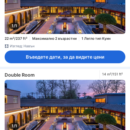
1/1
22 m²/237 ft²
Максимално 2 възрастни
1 Легло тип Куин
Изглед: Навън
Въведете дати, за да видите цени
Double Room
14 m²/151 ft²
1/1