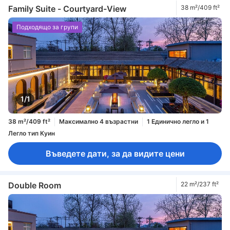
Family Suite - Courtyard-View
38 m²/409 ft²
Подходящо за групи
1/1
38 m²/409 ft²
Максимално 4 възрастни
1 Единично легло и 1
Легло тип Куин
Въведете дати, за да видите цени
Double Room
22 m²/237 ft²