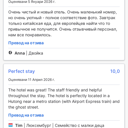
Оценявани 5 Януари 2026 г.
градския шум.
Градината предлага и уютни кътове, където можете да
Очень чистый и новый отель. Очень маленький номер,
се отпуснете с книга или да се насладите на чаша чай,
но очень уютный - полное соответствие фото. Завтрак
докато слушате звуците на природата. За тези, които
только китайская еда, для европейцев найти что то
търсят активни занимания, пространството е
привычное не получится. Очень отзывчивый персонал,
подходящо за медитация или йога на открито,
нам все понравилось.
предоставяйки идеалната среда за възстановяване и
презареждане. Renjoy Courtyard Hotel Beijing
Превод на отзива
Dongzhimen е перфектната дестинация за всеки, който
Anna
|
Двойка
иска да се наслади на спокойствието и красотата на
природата, докато е в сърцето на Пекин.
Perfect stay
10,0
Удобства за Вашето Спокойствие в Renjoy Courtyard
Hotel Beijing Dongzhimen
Оценявани 11 Април 2026 г.
Renjoy Courtyard Hotel Beijing Dongzhimen предлага
The hotel was great! The staff friendly and helpful
редица удобства, които гарантират комфорт и
throughout the stay. The hotel is perfectly located in a
безопасност по време на Вашия престой. За Вашето
Hutong near a metro station (with Airport Express train) and
спокойствие, в хотела са налични сейфове за ценности,
the ghost street.
където можете да съхранявате важни документи и
Превод на отзива
лични вещи. Освен това, безплатният Wi-Fi в стаите и
публичните зони позволява лесен достъп до интернет,
Tim
|
Люксембург | Семейство с малки деца