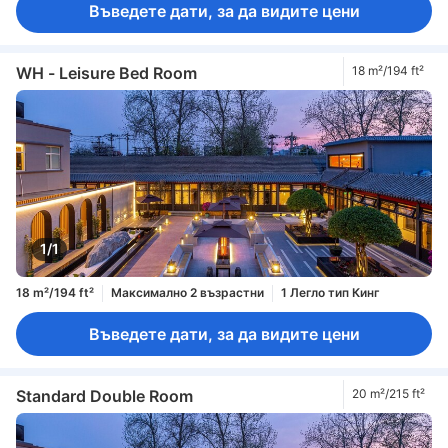
Въведете дати, за да видите цени
WH - Leisure Bed Room
18 m²/194 ft²
1/1
18 m²/194 ft²
Максимално 2 възрастни
1 Легло тип Кинг
Въведете дати, за да видите цени
Standard Double Room
20 m²/215 ft²