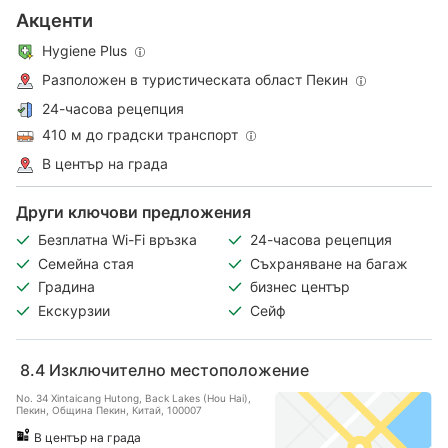
Акценти
Hygiene Plus
Разположен в туристическата област Пекин
24-часова рецепция
410 м до градски транспорт
В център на града
Други ключови предложения
Безплатна Wi-Fi връзка
24-часова рецепция
Семейна стая
Съхраняване на багаж
Градина
бизнес център
Екскурзии
Сейф
8.4
Изключително местоположение
No. 34 Xintaicang Hutong, Back Lakes (Hou Hai),
Пекин, Община Пекин, Китай, 100007
В център на града