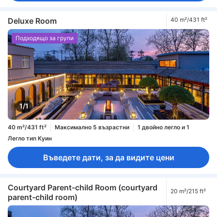
Deluxe Room
40 m²/431 ft²
Подходящо за групи
1/1
40 m²/431 ft²
Максимално 5 възрастни
1 двойно легло и 1
Легло тип Куин
Въведете дати, за да видите цени
Courtyard Parent-child Room (courtyard
20 m²/215 ft²
parent-child room)