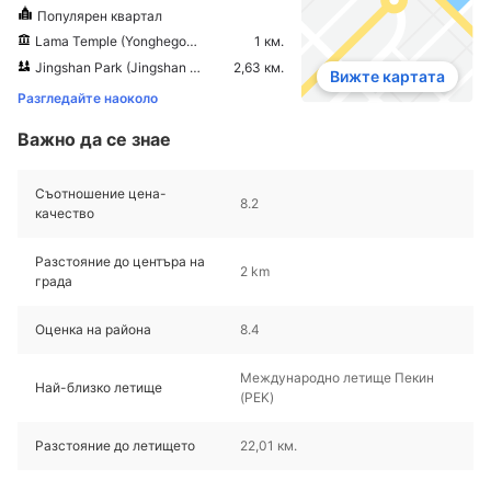
Популярен квартал
Lama Temple (Yonghegong)
1 км.
Jingshan Park (Jingshan Gongyuan)
2,63 км.
Вижте картата
Разгледайте наоколо
Важно да се знае
Съотношение цена-
8.2
качество
Разстояние до центъра на
2 km
града
Оценка на района
8.4
Международно летище Пекин
Най-близко летище
(PEK)
Разстояние до летището
22,01 км.