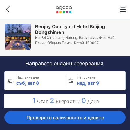
Renjoy Courtyard Hotel Beijing
Dongzhimen
No. 34 Xintaicang Hutong, Back Lakes (Hou Hai),
Пекин, Община Пекин, Китай, 100007
Направете онлайн резервация
Настаняване
Напускане
съб, авг 8
нед, авг 9
1
2
0
Стая
Възрастни
Деца
Проверете наличността и цените