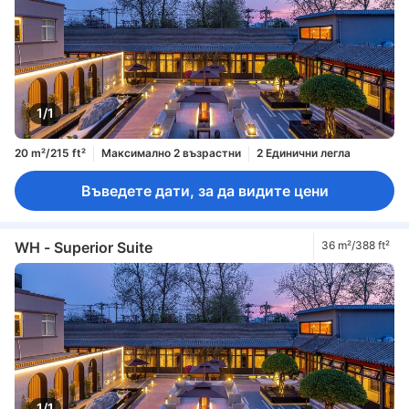
1/1
20 m²/215 ft²
Максимално 2 възрастни
2 Единични легла
Въведете дати, за да видите цени
WH - Superior Suite
36 m²/388 ft²
1/1