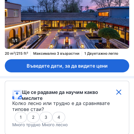
1/1
20 m²/215 ft²
Максимално 3 възрастни
1 Двуетажно легло
Въведете дати, за да видите цени
Ще се радваме да научим какво
мислите
Колко лесно или трудно е да сравнявате
типове стаи?
1
2
3
4
Много трудно
Много лесно