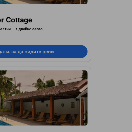
r Cottage
растни
1 двойно легло
ати, за да видите цени