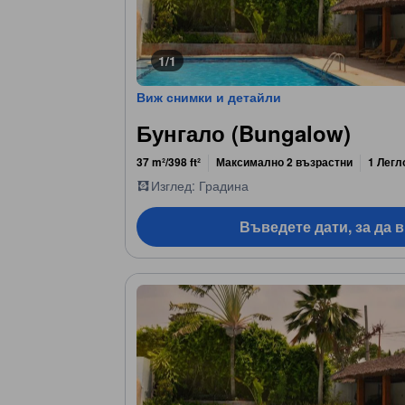
1/1
Виж снимки и детайли
Бунгало (Bungalow)
37 m²/398 ft²
Максимално 2 възрастни
1 Легл
Изглед: Градина
Въведете дати, за да 