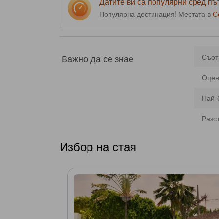
Датите ви са популярни сред п
Популярна дестинация! Местата в
С
Важно да се знае
Съот
Оцен
Най-
Разс
Избор на стая