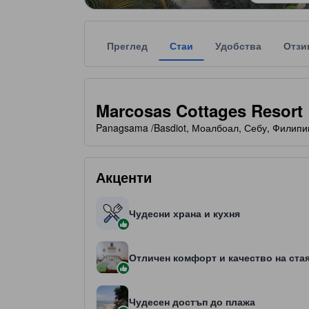
Преглед
Стаи
Удобства
Отзи
Всяка звездна категоризация на обекта за наста
tooltip
3 звезди от общо 5
Marcosas Cottages Resort
Panagsama /Basdiot, Моалбоал, Себу, Филипи
Акценти
Чудесни храна и кухня
Отличен комфорт и качество на ста
Чудесен достъп до плажа