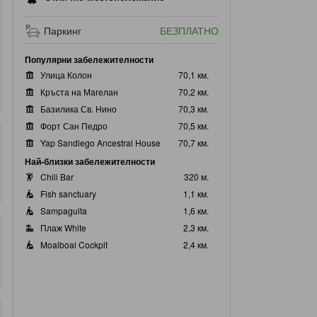
Паркинг
БЕЗПЛАТНО
Популярни забележителности
Улица Колон
70,1 км.
Кръста на Магелан
70,2 км.
Базилика Св. Нино
70,3 км.
Форт Сан Педро
70,5 км.
Yap Sandiego Ancestral House
70,7 км.
Най-близки забележителности
Chili Bar
320 м.
Fish sanctuary
1,1 км.
Sampaguita
1,6 км.
Плаж White
2,3 км.
Moalboal Cockpit
2,4 км.