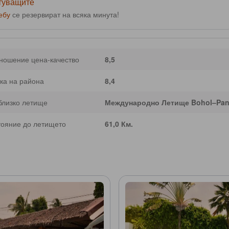
ътуващите
ебу
се резервират на всяка минута!
ношение цена-качество
8,5
ка на района
8,4
близко летище
Международно Летище Bohol–Pan
тояние до летището
61,0 Км.