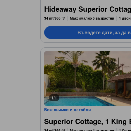
Hideaway Superior Cotta
34 m²/366 ft²
Максимално 5 възрастни
1 двой
Въведете дати, за да 
1/1
Виж снимки и детайли
Superior Cottage, 1 King
34 m²/366 ft²
Максимално 4 възрастни
1 Легл