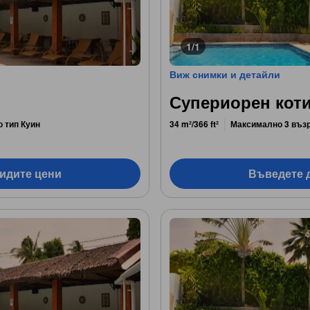
1/1
Виж снимки и детайли
Супериорен котид
о тип Куин
34 m²/366 ft²
Максимално 3 въз
видите цени
Въведете д