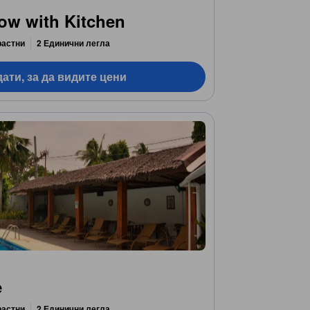
ow with Kitchen
растни
2 Единични легла
ати, за да видите цени
e
растни
2 Единични легла