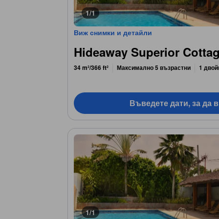
1/1
Виж снимки и детайли
Hideaway Superior Cotta
34 m²/366 ft²
Максимално 5 възрастни
1 двой
Въведете дати, за да 
1/1