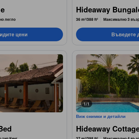
ge
Hideaway Bungal
но легло
36 m²/388 ft²
Максимално 3 въз
видите цени
Въведете д
1/1
Виж снимки и детайли
 Bed
Hideaway Cottag
о тип Кинг
37 m²/398 ft²
Максимално 4 въз