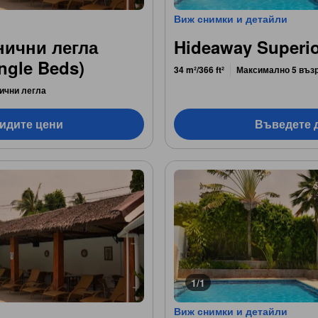
Виж снимки и детайли
нични легла
Hideaway Superio
ngle Beds)
34 m²/366 ft²
Максимално 5 въз
ични легла
видите цени
Въведете д
1/1
Виж снимки и детайли