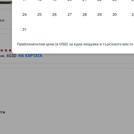
24
25
26
27
28
29
30
2
ви
Местоположение
Правила
31
няване показва комфорта, удобствата и съоръженията, които да оч
Приблизителни цени (в USD) за една нощувка в търсеното място
ни, 6032
- НА КАРТАТА
ята