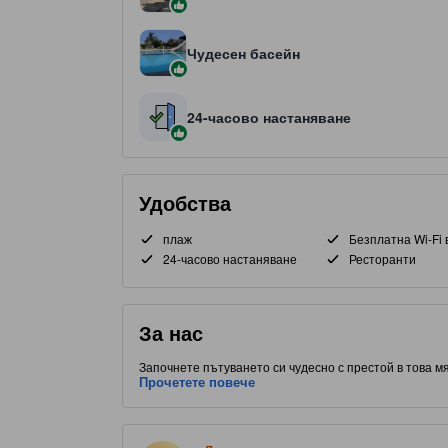
Чудесен басейн
24-часово настаняване
Удобства
плаж
Безплатна Wi-Fi 
24-часово настаняване
Ресторанти
За нас
Започнете пътуването си чудесно с престой в това м
разположение до Моалбоал, част от Себу, този обект
Прочетете повече
оценка от 3.0 звезди, този обект предоставя на гост