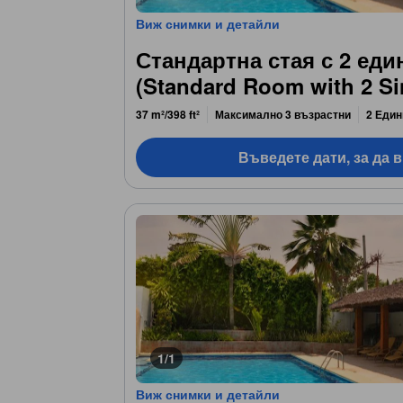
Виж снимки и детайли
Стандартна стая с 2 еди
(Standard Room with 2 Si
37 m²/398 ft²
Максимално 3 възрастни
2 Един
Въведете дати, за да 
1/1
Виж снимки и детайли