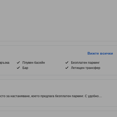
Вижте всички
връзка
Плувен басейн
Безплатен паркинг
Бар
Летищен трансфер
ясто за настаняване, което предлага безплатен паркинг. С удобно
 ви дава близък достъп до атракции и интересни места за хранене. С
ите достъп до външен басейн и ресторант на място.