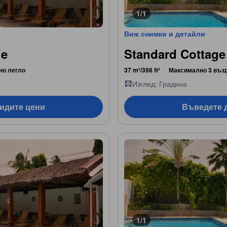
1/1
Виж снимки и детайли
ge
Standard Cottage
но легло
37 m²/398 ft²
Максимално 3 въз
Изглед: Градина
видите цени
Въведете д
1/1