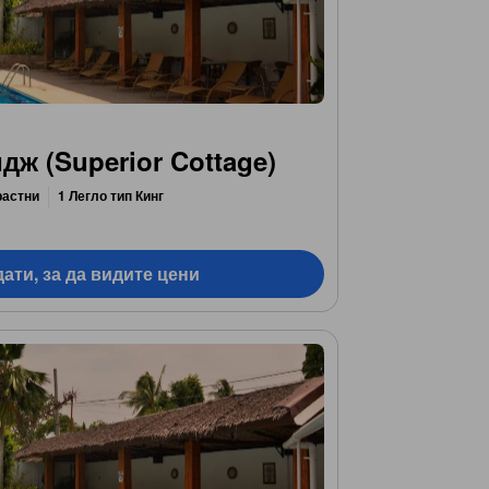
ж (Superior Cottage)
растни
1 Легло тип Кинг
ати, за да видите цени