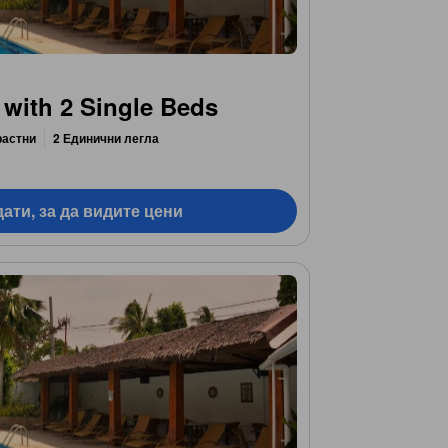
 with 2 Single Beds
растни
2 Единични легла
ати, за да видите цени