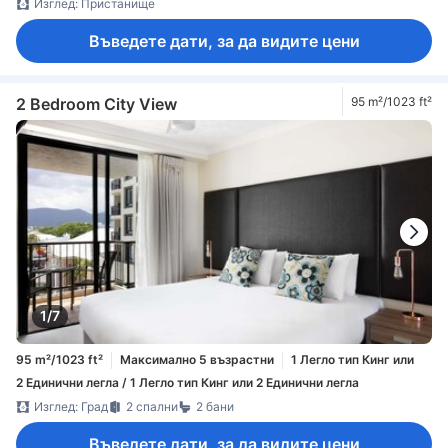
Изглед: Пристанище
Въведете дати, за да видите цени
2 Bedroom City View
95 m²/1023 ft²
1/7
95 m²/1023 ft²
Максимално 5 възрастни
1 Легло тип Кинг или
2 Единични легла / 1 Легло тип Кинг или 2 Единични легла
Изглед: Град
2 спални
2 бани
Въведете дати, за да видите цени