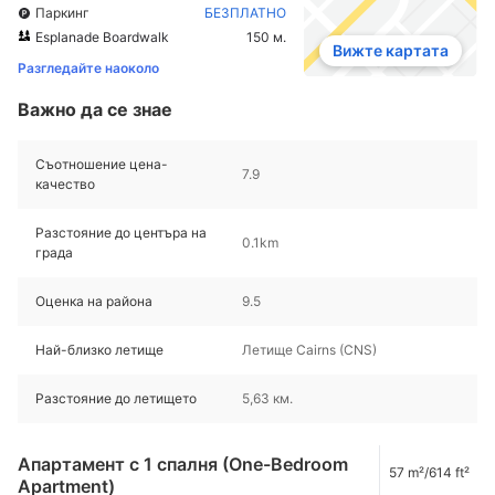
Паркинг
БЕЗПЛАТНО
Esplanade Boardwalk
150 м.
Вижте картата
Разгледайте наоколо
Важно да се знае
Съотношение цена-
7.9
качество
Разстояние до центъра на
0.1km
града
Оценка на района
9.5
Най-близко летище
Летище Cairns (CNS)
Разстояние до летището
5,63 км.
Апартамент с 1 спалня (One-Bedroom
57 m²/614 ft²
Apartment)