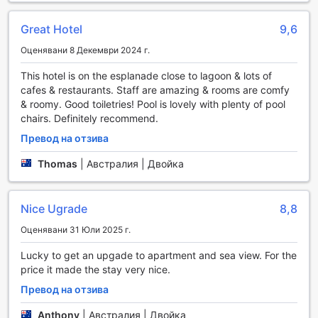
предлагат всичко - от местни ръчно изработени
изделия до изискани артикули, които ще ви напомнят за
Great Hotel
9,6
красотата на Кеърнс.
Оценявани 8 Декември 2024 г.
В допълнение, красивата градина на хотела предоставя
идеалното място за релаксация и наслада на
This hotel is on the esplanade close to lagoon & lots of
природата. Тук можете да се насладите на
cafes & restaurants. Staff are amazing & rooms are comfy
спокойствието и свежестта на тропическите растения,
& roomy. Good toiletries! Pool is lovely with plenty of pool
докато се отпуснете след дълъг ден на разглеждане на
chairs. Definitely recommend.
забележителности. Развлекателните удобства на Mantra
Esplanade Cairns не само че ще задоволят вашите
Превод на отзива
нужди за пазаруване, но и ще ви предоставят
Thomas
|
Австралия | Двойка
възможност да се насладите на красотата на околната
среда.
Спортни съоръжения в Mantra Esplanade Cairns
Nice Ugrade
8,8
Оценявани 31 Юли 2025 г.
Mantra Esplanade Cairns предлага изключителни спортни
съоръжения, които ще задоволят нуждите на всеки
Lucky to get an upgade to apartment and sea view. For the
любител на активния начин на живот. Фитнес центърът,
price it made the stay very nice.
предоставен безплатно на гостите, е отлично оборудван
Превод на отзива
с модерни уреди, които позволяват на посетителите да
поддържат своята физическа форма дори и по време
Anthony
|
Австралия | Двойка