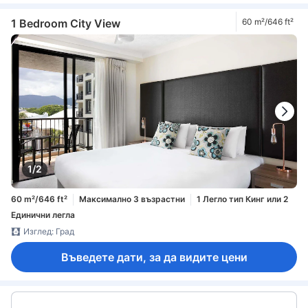
1 Bedroom City View
60 m²/646 ft²
1/2
60 m²/646 ft²
Максимално 3 възрастни
1 Легло тип Кинг или 2
Единични легла
Изглед: Град
Въведете дати, за да видите цени