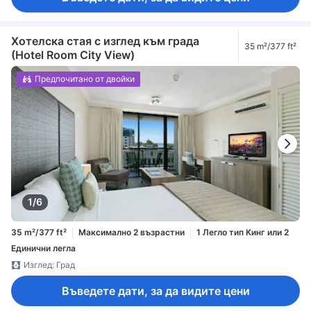
Хотелска стая с изглед към града
35 m²/377 ft²
(Hotel Room City View)
Предпочитано от двойки
1/6
35 m²/377 ft²
Максимално 2 възрастни
1 Легло тип Кинг или 2
Единични легла
Изглед: Град
Въведете дати, за да видите цени