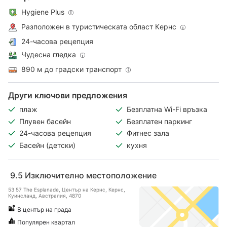
Hygiene Plus
Разположен в туристическата област Кeрнс
24-часова рецепция
Чудесна гледка
890 м до градски транспорт
Други ключови предложения
плаж
Безплатна Wi-Fi връзка
Плувен басейн
Безплатен паркинг
24-часова рецепция
Фитнес зала
Басейн (детски)
кухня
9.5
Изключително местоположение
53 57 The Esplanade, Център на Кернс, Кeрнс,
Куинсланд, Австралия, 4870
В център на града
Популярен квартал