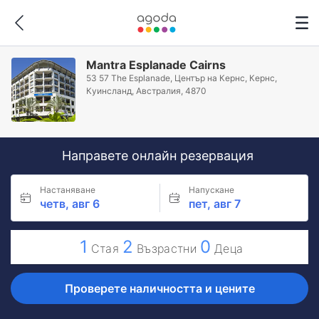
Mantra Esplanade Cairns
53 57 The Esplanade, Център на Кернс, Кeрнс,
Куинсланд, Австралия, 4870
Направете онлайн резервация
Настаняване
Напускане
четв, авг 6
пет, авг 7
1
2
0
Стая
Възрастни
Деца
Проверете наличността и цените