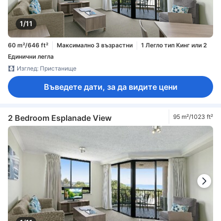
1/11
60 m²/646 ft²
Максимално 3 възрастни
1 Легло тип Кинг или 2
Единични легла
Изглед: Пристанище
Въведете дати, за да видите цени
2 Bedroom Esplanade View
95 m²/1023 ft²