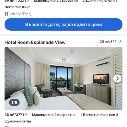
95 m²/1023 ft²
Максимално 5 възрастни
2 Единични легла и 1
Легло тип Кинг
Изглед: Град
Въведете дати, за да видите цени
Hotel Room Esplanade View
35 m²/377 ft²
1/8
35 m²/377 ft²
Максимално 2 възрастни
1 Легло тип Кинг или 2
Единични легла