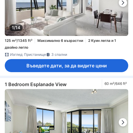
1/14
125 m²/1345 ft²
Максимално 6 възрастни
2 Куин легла и 1
двойно легло
Изглед: Пристанище
3 спални
Въведете дати, за да видите цени
1 Bedroom Esplanade View
60 m²/646 ft²