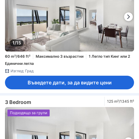
1/15
60 m²/646 ft²
Максимално 3 възрастни
1 Легло тип Кинг или 2
Единични легла
Изглед: Град
Въведете дати, за да видите цени
3 Bedroom
125 m²/1345 ft²
Подходящо за групи