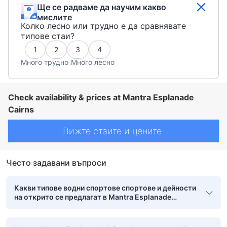
Ще се радваме да научим какво
мислите
Колко лесно или трудно е да сравнявате
типове стаи?
1
2
3
4
Много трудно
Много лесно
Check availability & prices at Mantra Esplanade
Cairns
Вижте стаите и цените
Често задавани въпроси
Какви типове водни спортове спортове и дейности
на открито се предлагат в Mantra Esplanade
Cairns?