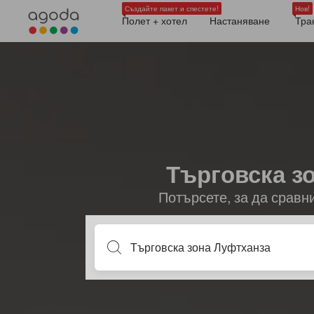
Създайте пакет и спестете!
Нов!
Полет + хотел
Настаняване
Тра
Търговска зо
Потърсете, за да сравн