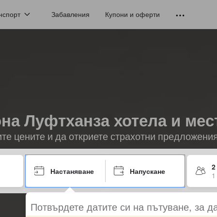
нспорт
Забавления
Купони и оферти
на Луфтханза хотела и мес
ите цените и да откриете страхотни предложени
2
Настаняване
Напускане
1
Потвърдете датите си на пътуване, за д