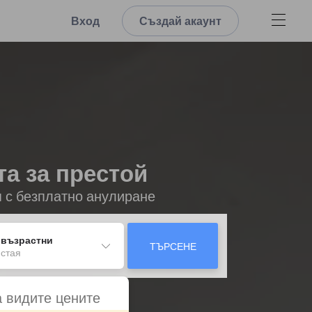
Вход
Създай акаунт
та за престой
я с безплатно анулиране
 възрастни
ТЪРСЕНЕ
 стая
а видите цените