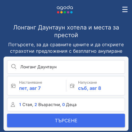
Лонганг Даунтаун хотела и места за
престой
Потърсете, за да сравните цените и да откриете
страхотни предложения с безплатно анулиране
Лонганг Даунтаун
Настаняване
Напускане
пет, авг 7
съб, авг 8
1
Стая,
2
Възрастни,
0
Деца
ТЪРСЕНЕ