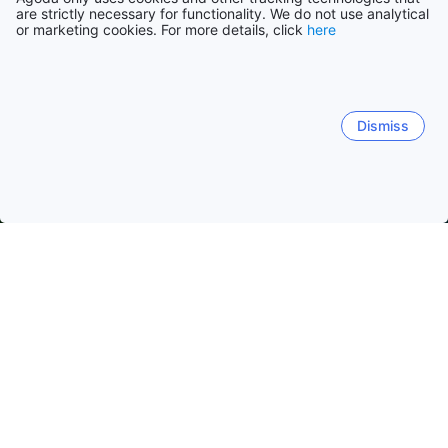
are strictly necessary for functionality. We do not use analytical
or marketing cookies. For more details, click
here
Dismiss
Начало
Китай Обекти
Провинция Гуандун Обекти
Шeнжe
Longhua District
Dapeng
Luohu District
Район Fu
Укрепено село Хакка и Хакка култура
Популярни дати за пътуване