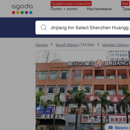
Всички отзиви в Agoda са от проверени гости, които задължително 
Местоположение
Комфорт на стаята
Звукоизолация
tooltip
tooltip
tooltip
tooltip
tooltip
tooltip
tooltip
tooltip
tooltip
tooltip
tooltip
tooltip
tooltip
tooltip
tooltip
tooltip
tooltip
tooltip
tooltip
tooltip
tooltip
tooltip
tooltip
tooltip
tooltip
tooltip
tooltip
tooltip
tooltip
tooltip
tooltip
tooltip
tooltip
tooltip
tooltip
tooltip
tooltip
tooltip
tooltip
tooltip
tooltip
tooltip
tooltip
tooltip
tooltip
tooltip
tooltip
tooltip
tooltip
tooltip
tooltip
tooltip
tooltip
tooltip
tooltip
tooltip
tooltip
tooltip
tooltip
tooltip
tooltip
tooltip
tooltip
tooltip
tooltip
tooltip
tooltip
tooltip
tooltip
tooltip
tooltip
tooltip
tooltip
tooltip
tooltip
tooltip
tooltip
tooltip
tooltip
tooltip
tooltip
tooltip
tooltip
tooltip
tooltip
tooltip
tooltip
tooltip
tooltip
tooltip
tooltip
tooltip
tooltip
tooltip
tooltip
tooltip
tooltip
tooltip
tooltip
tooltip
tooltip
tooltip
tooltip
tooltip
tooltip
tooltip
tooltip
tooltip
tooltip
tooltip
tooltip
tooltip
tooltip
tooltip
tooltip
tooltip
tooltip
tooltip
sentiment-positive-indicator
sentiment-negative-indicator
sentiment-negative-indicator
Специална оферта - двойна стая (Special Offer Double Room)
Душ
Климатик
Пантофи
Плътни завеси
Superior 2-bed Room
Достъп за хора с увереждания
Дръжка за вана
Ръчна глава на душ с регулируема височина
Душ
Почистващи препарати
Сешоар
Безжичен интернет достъп (безплатен)
Телефон
Климатик
Пантофи
Безплатен чай
Безплатна минерална вода
Бюро
Комплект за шиене
Стойка за дрехи
Непушачи
Standard 2-Bed Room (Standard 2-bed Room)
Достъп за хора с увереждания
Дръжка за вана
Ръчна глава на душ с регулируема височина
Душ
Почистващи препарати
Сешоар
Безжичен интернет достъп (безплатен)
Телефон
Климатик
Пантофи
Безплатен чай
Безплатна минерална вода
Бюро
Комплект за шиене
Стойка за дрехи
Непушачи
Superior Double Room
Достъп за хора с увереждания
Дръжка за вана
Ръчна глава на душ с регулируема височина
Душ
Почистващи препарати
Сешоар
Безжичен интернет достъп (безплатен)
Телефон
Климатик
Пантофи
Безплатен чай
Безплатна минерална вода
Бюро
Прозорец
Комплект за шиене
Standard Queen Room
Достъп за хора с увереждания
Дръжка за вана
Ръчна глава на душ с регулируема височина
Душ
Почистващи препарати
Сешоар
Безжичен интернет достъп (безплатен)
Телефон
Климатик
Пантофи
Безплатен чай
Безплатна минерална вода
Бюро
Комплект за шиене
Стойка за дрехи
Непушачи
Standard Room A (Twin Beds)
Душ
Климатик
Прозорец
Selected Business Room
Душ
Климатик
Прозорец
Special Queen Room
Изглед: Без прозорци
Достъп за хора с увереждания
Дръжка за вана
Електрически чайник
Почистващи препарати
Сешоар
Безжичен интернет достъп (безплатен)
ЛАН Интернет достъп (безплатен)
Сателитна/кабелна телевизия
Телефон
Климатик
Пантофи
Плътни завеси
Чадър
Безплатен чай
Deluxe Queen Room
Достъп за хора с увереждания
Дръжка за вана
Ръчна глава на душ с регулируема височина
Душ
Почистващи препарати
Сешоар
Безжичен интернет достъп (безплатен)
Телефон
Климатик
Пантофи
Безплатен чай
Безплатна минерална вода
Бюро
Прозорец
Комплект за шиене
Business Room C (No window)
Душ
Климатик
Пантофи
Плътни завеси
Повече детайли
Оценка за Състояние/Чистота на хотела 7.9 от 10 и висока оценка за Шe
Оценка за Удобства 7.2 от 10 и висока оценка за Шeнжeн
Оценка за Местоположение 7.9 от 10 и висока оценка за Шeнжeн
Оценка за Услуги 7.4 от 10 и висока оценка за Шeнжeн
Оценка за Съотношение цена-качество 7.9 от 10 и висока оценка за Шeн
Променено за преглед 1
Променено за преглед 1
Създайте пакет и спестете!
Нов!
Mentioned in 2 reviews
Mentioned in 2 reviews
Mentioned in 1 reviews
Полет + хотел
Настаняване
Тра
100% Positive
100% Unfavourable
100% Unfavourable
Започнете да въвеждате име на място за настаняван
Начало
Китай Обекти
(
734 696
)
Шeнжeн Обекти
Вижте 