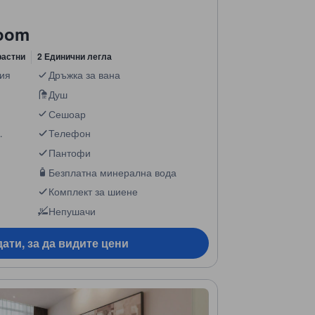
Room
растни
2 Единични легла
ния
Дръжка за вана
Душ
Сешоар
Телефон
Пантофи
Безплатна минерална вода
Комплект за шиене
Непушачи
ати, за да видите цени