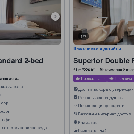
1/7
Виж снимки и детайли
andard 2-bed
Superior Double
21 m²/226 ft²
Максимално 2 въз
ични легла
Препоръчано
Предпочит
жка за вана
Достъп за хора с увережда
ш
Ръчна глава на душ с
регулируема височина
шоар
Почистващи препарати
лефон
Безжичен интернет достъп
(безплатен)
нтофи
Климатик
платна минерална вода
Безплатен чай