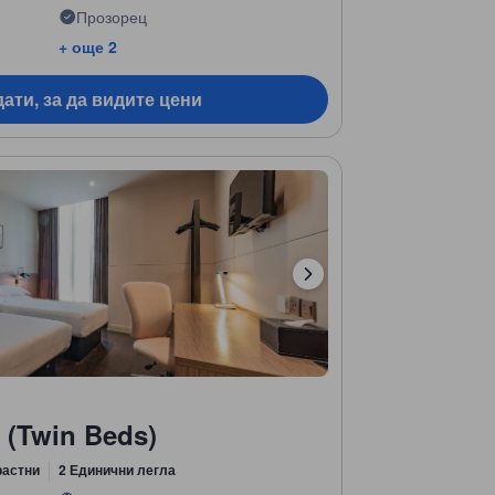
Прозорец
+ още 2
ати, за да видите цени
 (Twin Beds)
растни
2 Единични легла