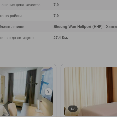
ношение цена-качество
7,9
ка на района
7,9
близко летище
Sheung Wan Heliport (HHP) - Хонко
тояние до летището
27,4 Км.
1/8