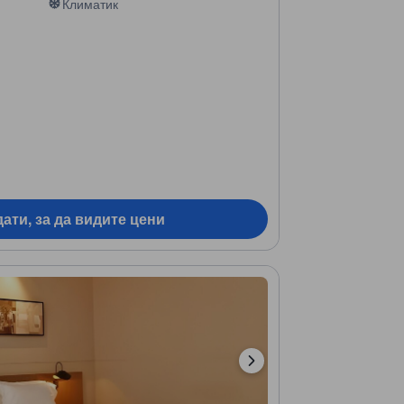
Климатик
ати, за да видите цени