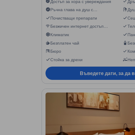
Достъп за хора с увереждания
Дръ
Ръчна глава на душ с
Ду
регулируема височина
Почистващи препарати
Се
Безжичен интернет достъп
Те
(безплатен)
Климатик
Па
Безплатен чай
Без
Бюро
Ком
Стойка за дрехи
Неп
Въведете дати, за да 