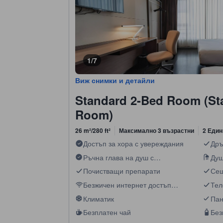
1/7
Виж снимки и детайли
Standard 2-Bed Room (St
Room)
26 m²/280 ft²
Максимално 3 възрастни
2 Един
Достъп за хора с увереждания
Дръ
Ръчна глава на душ с
Ду
регулируема височина
Почистващи препарати
Се
Безжичен интернет достъп
Те
(безплатен)
Климатик
Па
Безплатен чай
Без