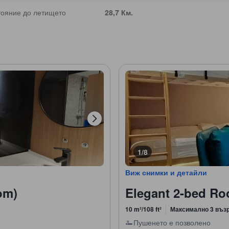
тояние до летището
28,7 Км.
1/8
Виж снимки и детайли
om)
Elegant 2-bed R
10 m²/108 ft²
Максимално 3 въз
Пушенето е позволено