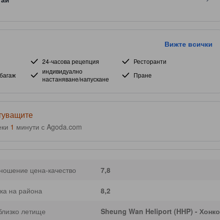
Вижте всички
24-часова рецепция
Ресторанти
индивидуално
багаж
Пране
настаняване/напускане
ътуващите
еки
1
минути с Agoda.com
ношение цена-качество
7,8
ка на района
8,2
близко летище
Sheung Wan Heliport (HHP) - Хонко