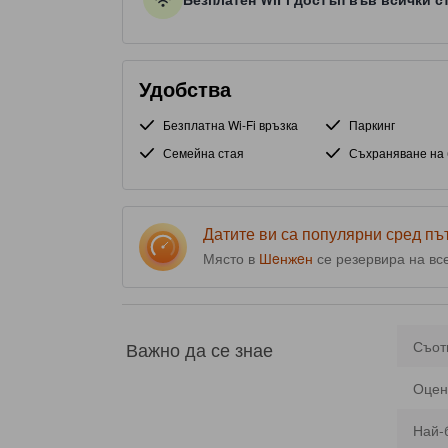
Удобства
Безплатна Wi-Fi връзка
Паркинг
Семейна стая
Съхраняване на 
Датите ви са популярни сред п
Място в
Шeнжeн
се резервира на вс
Важно да се знае
Съот
Оцен
Най-