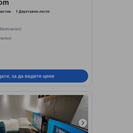
oom
растни
1 Двуетажно легло
безплатен)
латен)
ати, за да видите цени