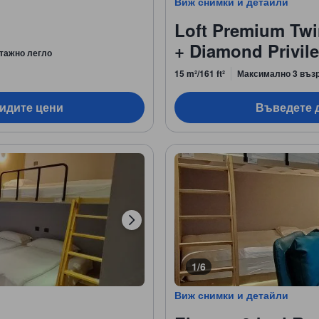
Виж снимки и детайли
Loft Premium Tw
+ Diamond Privile
тажно легло
15 m²/161 ft²
Максимално 3 въз
видите цени
Въведете д
1/6
Виж снимки и детайли