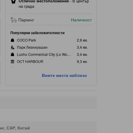
Отлично местоположение
-
В център
на града
Паркинг
Наличност
Популярни забележителности
COCO Park
2,9 км.
Парк Лианхуашан
3,4 км.
Luohu Commerical City (Lo Wu Shopping Plaza)
3,4 км.
OCT HARBOUR
9,3 км.
China Folk Culture Village
9,7 км.
Вижте места наблизо
Най-близки забележителности
Yuansheng all stationery wholesale Market
130 м.
TCM Hospital
220 м.
Yijing Town Center
320 м.
Бизнес район Huaqianbei
340 м.
Traditional Chinese Medicine Hospital
460 м.
нг, САР, Китай