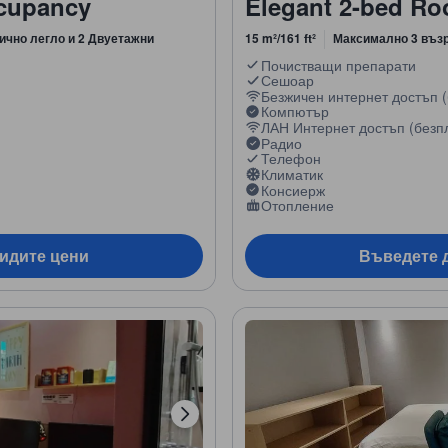
ccupancy
Elegant 2-bed R
ично легло и 2 Двуетажни
15 m²/161 ft²
Максимално 3 въз
Почистващи препарати
Сешоар
Безжичен интернет достъп (
Компютър
ЛАН Интернет достъп (безп
Радио
Телефон
Климатик
Консиерж
Отопление
видите цени
Въведете д