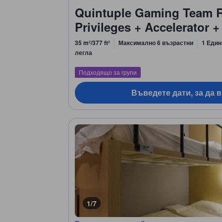
Quintuple Gaming Team 
Privileges + Accelerator 
35 m²/377 ft²
Максимално 6 възрастни
1 Един
легла
Подходящо за групи
Въведете дати, за да 
1/7