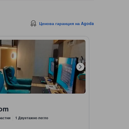
Ценова гаранция на Agoda
oom
растни
1 Двуетажно легло