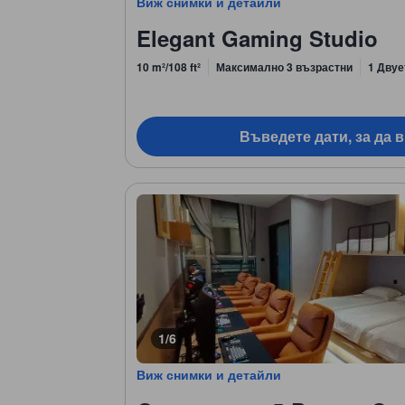
Виж снимки и детайли
Elegant Gaming Studio
10 m²/108 ft²
Максимално 3 възрастни
1 Двуе
Въведете дати, за да 
1/6
Виж снимки и детайли