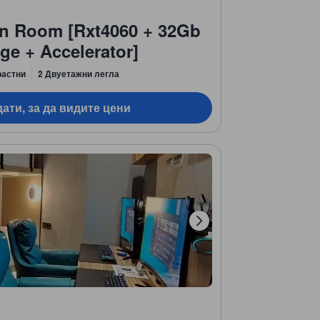
in Room [Rxt4060 + 32Gb
ge + Accelerator]
растни
2 Двуетажни легла
ати, за да видите цени