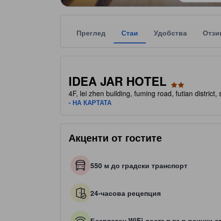
Преглед
Стаи
Удобства
Отзи
Всяка звездна категоризация на обекта за наста
tooltip
2 звезди от общо 5
IDEA JAR HOTEL
4F, lei zhen building, fuming road, futian dist
- НА КАРТАТА
Акценти от гостите
550 м до градски транспорт
24-часова рецепция
Безплатен WiFi достъп във всички с