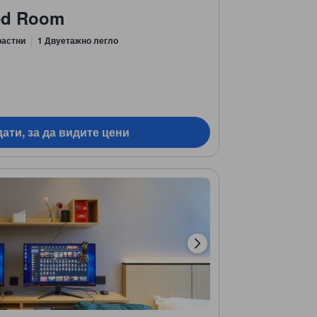
bed Room
растни
1 Двуетажно легло
ати, за да видите цени