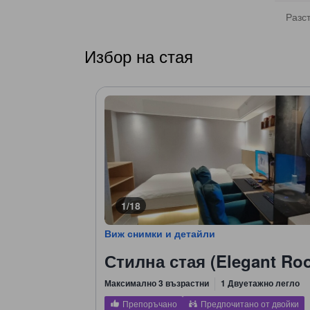
Разс
Избор на стая
1/18
Виж снимки и детайли
Стилна стая (Elegant Ro
Максимално 3 възрастни
1 Двуетажно легло
Препоръчано
Предпочитано от двойки