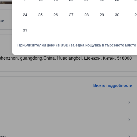
24
25
26
27
28
29
30
2
ви
Местоположение
Правила
31
няване показва комфорта, удобствата и съоръженията, които да оч
Приблизителни цени (в USD) за една нощувка в търсеното място
rict, shenzhen, guangdong.China, Huaqiangbei, Шeнжeн, Китай, 518000
Вижте подробности
таи