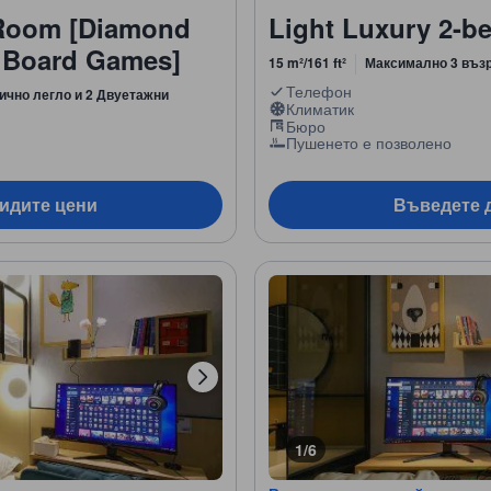
Room [Diamond
Light Luxury 2-
+ Board Games]
15 m²/161 ft²
Максимално 3 въз
Телефон
ично легло и 2 Двуетажни
Климатик
Бюро
Пушенето е позволено
видите цени
Въведете д
1/6