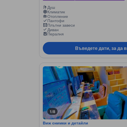
Душ
Климатик
Отопление
Пантофи
Плътни завеси
Диван
Пералня
Въведете дати, за да 
1/8
Виж снимки и детайли