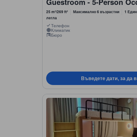
Guestroom - 5-Person O
25 m²/269 ft²
Максимално 6 възрастни
1 Един
легла
Телефон
Климатик
Бюро
Въведете дати, за да 