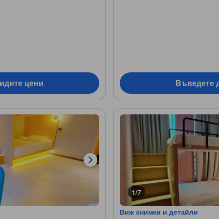
видите цени
Въведете д
1/7
Виж снимки и детайли