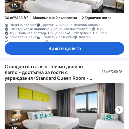
1/9
30 m²/323 ft²
Максимално 2 възрастни
2 Единични легла
Видима аларма
Достатъчно силна звукова аларма
Електрически чайник
Допълнителна тоалетна
Душ
Душ зона без врата
Обща баня
Огледало
Сешоар
собствена баня
Тоалетни артикули
Хавлии
iPod докинг станция
Безжичен интернет достъп (безплатен)
Достъп до интернет (безжичен)
Радио
Вижте цените
Стрийминг услуга като Netflix
Телевизор
Телевизор с плосък екран
Телефон
Будилник
Ел. контакт близо до леглото
Елементи за удобство при сън
Звукоизолация
Климатик
Отопление
Спално бельо
Събуждане
Хипоалергенно
Машина за кафе/чай
Хладилник
Стандартна стая с голямо двойно
Бюро
Възможност за свръзка на стаите
Диван
Килими
легло - достъпна за гости с
25 m²/269 ft²
Кофи за боклук
Прозорец
Гардеробна
Стойка за дрехи
увреждания (Standard Queen Room -
Съоръжения за гладене
Бебешко креватче (при запитване)
Детектор за дим
Достъпно чрез асансьор
Accessible)
Индивидуална климатизация
Непушачи
Сейф в стаята
Сейф за лаптоп
Функция за защита/сигурност
1/9