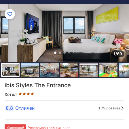
1/69
Оценка в звезди: 4 звезди
ibis Styles The Entrance
Хотел
8,8
Отличен
1 753 отзива
Харесано!
Резервиран веднъж днес