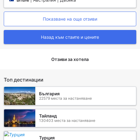
удобство. Хотелът осигурява трансфери до и от
летището, което е идеално за туристи, които искат да
избегнат стреса от пътуването. Освен това, за тези,
Показване на още отзиви
които желаят да проучат живописния район на Сентрал
Коуст, хотелът предлага организирани обиколки, които
ще ви отведат до най-впечатляващите
Назад към стаите и цените
забележителности в околността.
Гостите могат да се възползват и от безплатния паркинг
на място, който осигурява удобно и сигурно място за
вашия автомобил. За тези, които предпочитат да не
Отзиви за хотела
шофират, хотелът предлага и услуги за наем на коли,
както и таксиметрови услуги, което прави
придвижването изключително лесно. С ibis Styles The
Топ дестинации
Entrance, вашето пътуване ще бъде не само приятно, но
и удобно, благодарение на отлично организираните
България
транспортни опции.
22579 места за настаняване
Удобства в стаите на ibis Styles The Entrance
Тайланд
130403 места за настаняване
Стаите в ibis Styles The Entrance предлагат съвременен
комфорт и стил, съчетавайки удобството на домашната
атмосфера с елегантния дизайн. Всеки гост може да се
Турция