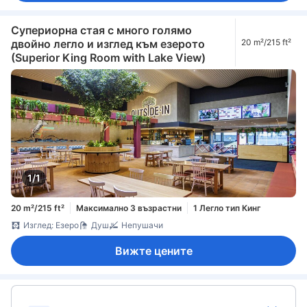
Супериорна стая с много голямо
двойно легло и изглед към езерото
20 m²/215 ft²
(Superior King Room with Lake View)
1/1
20 m²/215 ft²
Максимално 3 възрастни
1 Легло тип Кинг
Изглед: Езеро
Душ
Непушачи
Вижте цените