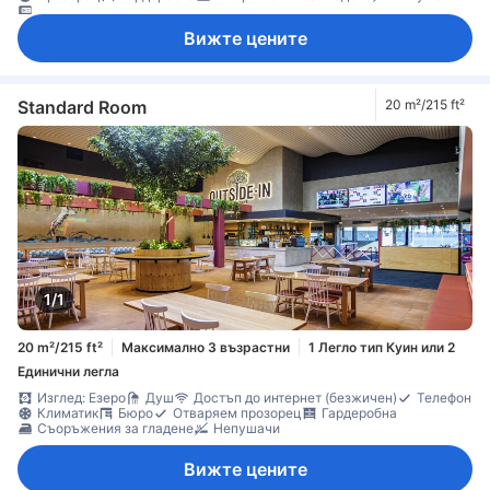
Сейф в стаята
Вижте цените
Standard Room
20 m²/215 ft²
1/1
20 m²/215 ft²
Максимално 3 възрастни
1 Легло тип Куин или 2
Единични легла
Изглед: Езеро
Душ
Достъп до интернет (безжичен)
Телефон
Климатик
Бюро
Отваряем прозорец
Гардеробна
Съоръжения за гладене
Непушачи
Вижте цените