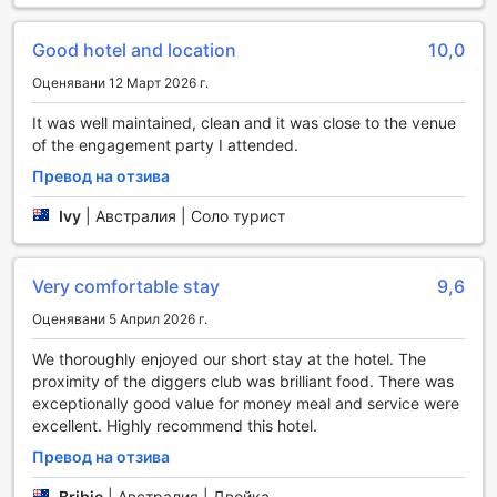
и напускане, както и съхранение на багаж, което е
идеално за пътуващите с много багаж или за тези, които
Good hotel and location
10,0
искат да се насладят на последните часове от своя
Оценявани 12 Март 2026 г.
престой без притеснения.
Свързаността е важна и в ibis Styles The Entrance,
It was well maintained, clean and it was close to the venue
където безплатният Wi-Fi е наличен в стаите и
of the engagement party I attended.
обществените зони, така че можете да останете на
линия и да споделяте своите преживявания в реално
Превод на отзива
време. Хотелът предлага и специално обозначена зона
Ivy
|
Австралия | Соло турист
за пушачи, за да осигури комфорт на всички гости.
Допълнителни удобства включват автомат с напитки,
който е идеален за бързо освежаване, както и
Very comfortable stay
9,6
ежедневна почистване на стаите, за да се осигури
максимален комфорт по време на вашия престой. В ibis
Оценявани 5 Април 2026 г.
Styles The Entrance, всичко е на разположение, за да
направи вашето преживяване незабравимо.
We thoroughly enjoyed our short stay at the hotel. The
proximity of the diggers club was brilliant food. There was
Транспортни удобства в ibis Styles The Entrance
exceptionally good value for money meal and service were
excellent. Highly recommend this hotel.
ibis Styles The Entrance предлага на своите гости
Превод на отзива
разнообразие от транспортни удобства, които
гарантират безпроблемно пътуване и максимално
Bribie
|
Австралия | Двойка