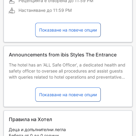
Рецепцията е отворена до
11:59 PM
Настаняване до
11:59 PM
Показване на повече опции
Announcements from ibis Styles The Entrance
The hotel has an ‘ALL Safe Officer’, a dedicated health and
safety officer to oversee all procedures and assist guests
with queries related to hotel operations and preventative
measures.
Food and beverage options such as breakfast might be
Показване на повече опции
limited or unavailable during this time. Please contact the
property for more information.
Правила на Хотел
Деца и допълнителни легла
Бебета от 0 до 0 години