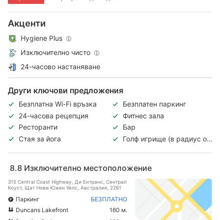
Акценти
Hygiene Plus
Изключително чисто
24-часово настаняване
Други ключови предложения
Безплатна Wi-Fi връзка
Безплатен паркинг
24-часова рецепция
Фитнес зала
Ресторанти
Бар
Стая за йога
Голф игрище (в радиус от
3 км)
8.8
Изключително местоположение
315 Central Coast Highway, Ди Ентранс, Сентрал
Коуст, Щат Нови Южен Уелс, Австралия, 2261
Паркинг
БЕЗПЛАТНО
Duncans Lakefront
160 м.