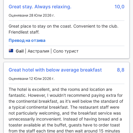
Освен това, хотелът разполага с игрална стая, която
Great stay. Always relaxing.
10,0
предлага забавление за всички възрасти. Независимо
Оценявани 28 Юли 2026 г.
дали искате да се състезавате в настолни игри или да
се насладите на видео игри, игралната стая е
Great place to stay on the coast. Convenient to the club.
перфектното място да прекарвате времето си, докато
Friendliest staff.
се забавлявате. Тук всеки ще намери нещо за себе си,
което прави ibis Styles The Entrance идеален избор за
Превод на отзива
семейства и групи приятели, търсещи незабравими
Gail
|
Австралия | Соло турист
моменти.
Спортни съоръжения в ibis Styles The Entrance
Great hotel with below average breakfast
8,8
ibis Styles The Entrance предлага разнообразие от
Оценявани 12 Юли 2026 г.
спортни съоръжения, които ще задоволят нуждите на
всеки активен посетител. На територията на хотела се
The hotel is excellent, and the rooms and location are
намира прекрасно проектирано голф игрище, което
fantastic. However, I wouldn't recommend paying extra for
предоставя възможност за игра в живописна
the continental breakfast, as it's well below the standard of
обстановка. Независимо дали сте начинаещ или опитен
a typical continental breakfast. The restaurant staff were
играч, игрището е идеално за релаксация и
not particularly welcoming, and the breakfast service was
предизвикателства на открито.
unnecessarily inconvenient. Instead of having bread and a
За любителите на фитнеса, хотелът предлага модерно
toaster available at the buffet, guests have to order toast
оборудван фитнес център, където можете да
from the staff each time and then wait around 15 minutes