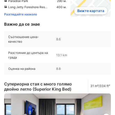
Paradise Park
290 м.
Long Jetty Foreshore Reserve
400 м.
Вижте картата
Разгледайте наоколо
Важно да се знае
Съотношение цена-
8.6
качество
Разстояние до центъра на
13.1 km
града
Оценка на района
8.8
Супериорна стая с много голямо
31 m²/334 ft²
двойно легло (Superior King Bed)