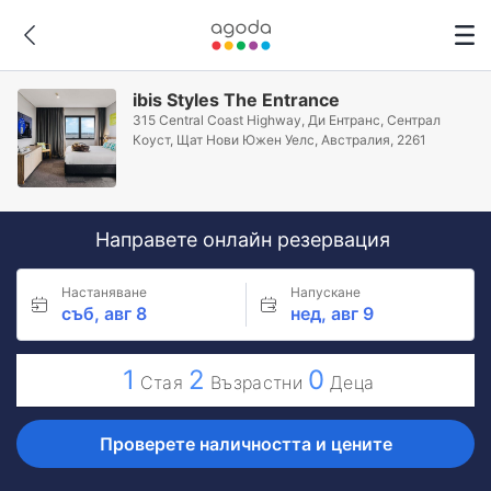
ibis Styles The Entrance
315 Central Coast Highway, Ди Ентранс, Сентрал
Коуст, Щат Нови Южен Уелс, Австралия, 2261
Направете онлайн резервация
Настаняване
Напускане
съб, авг 8
нед, авг 9
1
2
0
Стая
Възрастни
Деца
Проверете наличността и цените