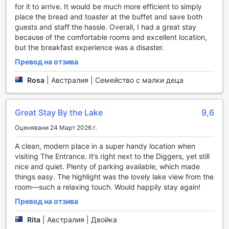
поддържате формата си по време на почивката си. В
for it to arrive. It would be much more efficient to simply
допълнение, гостите могат да се насладят на уникален
place the bread and toaster at the buffet and save both
опит в йога стаята, предоставяйки идеално
guests and staff the hassle. Overall, I had a great stay
пространство за медитация и релаксация. За тези,
because of the comfortable rooms and excellent location,
които търсят малко забавление, кегел-алая е
but the breakfast experience was a disaster.
перфектно място за състезания с приятели или
Превод на отзива
семейство. За достъп до фитнес центъра се изисква
допълнителна такса, но инвестицията определено си
Rosa
|
Австралия | Семейство с малки деца
заслужава за поддържане на активен начин на живот
по време на престоя.
Great Stay By the Lake
9,6
Удобства в ibis Styles The Entrance: Комфорт и Лесен
Достъп
Оценявани 24 Март 2026 г.
В ibis Styles The Entrance, удобствата са проектирани с
A clean, modern place in a super handy location when
мисъл за вашето удобство и комфорт. Гостите могат да
visiting The Entrance. It’s right next to the Diggers, yet still
се възползват от услугите за пране и химическо
nice and quiet. Plenty of parking available, which made
чистене, които осигуряват свежест на вашето облекло
things easy. The highlight was the lovely lake view from the
по всяко време. За тези, които желаят да се насладят
room—such a relaxing touch. Would happily stay again!
на храната в уюта на своята стая, услугата за рум-
Превод на отзива
сървиз е на разположение, предлагайки разнообразие
от ястия и напитки. Също така, за да се улесни вашето
Rita
|
Австралия | Двойка
пребиваване, хотелът предлага експресно настаняване