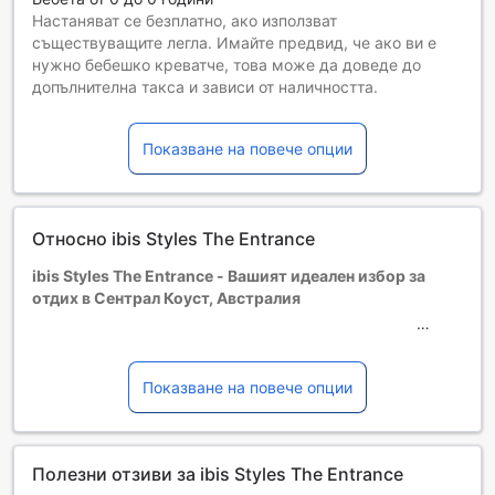
Настаняват се безплатно, ако използват
съществуващите легла. Имайте предвид, че ако ви е
нужно бебешко креватче, това може да доведе до
допълнителна такса и зависи от наличността.
Деца от 1 до 12
Безплатен престой, ако се използват наличните легла.
Показване на повече опции
Гостите, навършили {0} години, се считат за възрастни
Възможността за допълнителни легла зависи от
избрания тип стая. За повече информация вижте
капацитета на отделните стаи.
Относно ibis Styles The Entrance
При резервиране на повече от 5 стаи е възможно да се
прилагат различни условия и допълнителни плащания.
ibis Styles The Entrance - Вашият идеален избор за
отдих в Сентрал Коуст, Австралия
Разположен на живописния Сентрал Коуст, ibis Styles
The Entrance е четиризвезден хотел, който предлага
Показване на повече опции
уют и комфорт на своите гости. С построяване през
2014 година и последна реновация през 2019 година,
хотелът предлага съвременни удобства и стилен
Полезни отзиви за ibis Styles The Entrance
интериор, който ще направи престоя ви незабравим. На