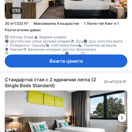
Сейф за лаптоп
Функция за защита/сигурност
1/10
30 m²/323 ft²
Максимално 4 възрастни
1 Легло тип Кинг и 1
Разтегателен диван
Изглед: Езеро
Видима аларма
Достатъчно силна звукова аларма
Душ
Душ зона без врата
Огледало
Сешоар
собствена баня
Тоалетни артикули
Хавлии
Безжичен интернет достъп (безплатен)
Достъп до интернет (безжичен)
Радио
Телевизор
Телевизор с плосък екран
Телефон
Будилник
Климатик
Вижте цените
Отопление
Плътни завеси
Спално бельо
Събуждане
Бюро
Диван
Килими
Кофи за боклук
Отваряем прозорец
Отваряем прозорец
Прозорец
Гардеробна
Съоръжения за гладене
Детектор за дим
Индивидуална климатизация
Непушачи
Стандартна стая с 2 единични легла (2
30 m²/323 ft²
Single Beds Standard)