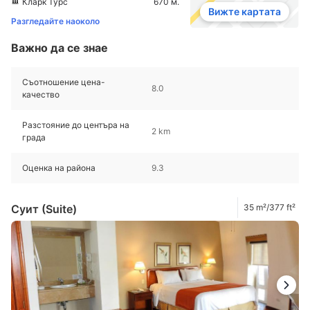
Кларк Турс
670 м.
Вижте картата
Разгледайте наоколо
Важно да се знае
Съотношение цена-
8.0
качество
Разстояние до центъра на
2 km
града
Оценка на района
9.3
Суит (Suite)
35 m²/377 ft²