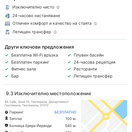
Изключително чисто
24-часово настаняване
Отличен комфорт и качество на стаята
Летищен трансфер
Други ключови предложения
Безплатна Wi-Fi връзка
Плувен басейн
Безплатен паркинг
24-часова рецепция
Фитнес зала
Ресторанти
Бар
Летищен трансфер
9.3
Изключително местоположение
8A Calle, Зона 10, Гватемала, Департамент
Гватемала, Гватемала, 01010
Паркинг
БЕЗПЛАТНО
Servisa
100 м.
Болница Ерера Йеранди
540 м.