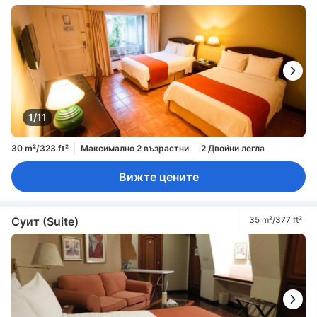
1/11
30 m²/323 ft²
Максимално 2 възрастни
2 Двойни легла
Вижте цените
Суит (Suite)
35 m²/377 ft²