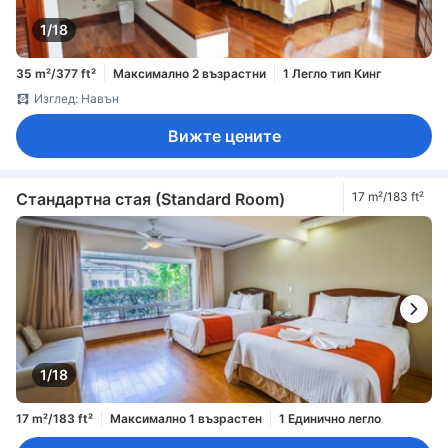
1/18
35 m²/377 ft²
Максимално 2 възрастни
1 Легло тип Кинг
Изглед: Навън
Вижте цените
Стандартна стая (Standard Room)
17 m²/183 ft²
1/18
17 m²/183 ft²
Максимално 1 възрастен
1 Единично легло