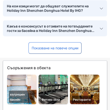
На кои езици могат да общуват служителите на
Holiday Inn Shenzhen Donghua Hotel By IHG?
Какъв е консенсусът в отзивите на потвърдените
гости за басейна в Holiday Inn Shenzhen Donghua
Hotel By IHG?
Показване на повече опции
Съоръжения в обекта
вътрешен
басейн
Фитнес зала
Ресторанти