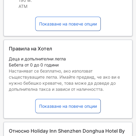
190 м.
ATM
Показване на повече опции
Правила на Хотел
Деца и допълнителни легла
Бебета от 0 до 0 години
Настаняват се безплатно, ако използват
съществуващите легла. Имайте предвид, че ако ви е
нужно бебешко креватче, това може да доведе до
допълнителна такса и зависи от наличността.
Деца от 1 до 12
Безплатен престой, ако се използват наличните легла.
Показване на повече опции
Гостите, навършили {0} години, се считат за възрастни
Възможността за допълнителни легла зависи от
избрания тип стая. За повече информация вижте
капацитета на отделните стаи.
Относно Holiday Inn Shenzhen Donghua Hotel By
При резервиране на повече от 5 стаи е възможно да се