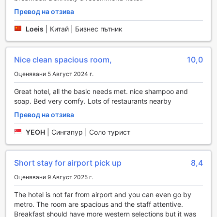
достъп, както и допълнителни услуги за тези, които
Превод на отзива
търсят специфични тренировки. Можете да се
насладите на разнообразие от спортни занимания,
Loeis
|
Китай | Бизнес пътник
включително тенис на маса и йога, които предлагат
уникален начин за поддържане на форма и баланс.
Освен това, на място се намира и голф игрище, което
Nice clean spacious room,
10,0
предоставя възможност за игра в живописна
Оценявани 5 Август 2024 г.
обстановка. Независимо дали сте начинаещ или опитен
играч, голф игрището ще ви предложи незабравими
Great hotel, all the basic needs met. nice shampoo and
моменти и предизвикателства.
soap. Bed very comfy. Lots of restaurants nearby
Удобства за комфорт и удобство в Holiday Inn
Превод на отзива
Shenzhen Donghua Hotel
YEOH
|
Сингапур | Соло турист
Holiday Inn Shenzhen Donghua Hotel предлага
изключителни удобства, които гарантират комфорт и
Short stay for airport pick up
8,4
удобство на своите гости. С 24-часова рум-сервиз
услуга, можете да се насладите на хранене в уюта на
Оценявани 9 Август 2025 г.
вашата стая по всяко време на деня или нощта. Хотелът
предлага и услуги за пране и химическо чистене, което
The hotel is not far from airport and you can even go by
е идеално за бизнес пътуващи или туристи, които
metro. The room are spacious and the staff attentive.
желаят да поддържат свежия вид на дрехите си. За
Breakfast should have more western selections but it was