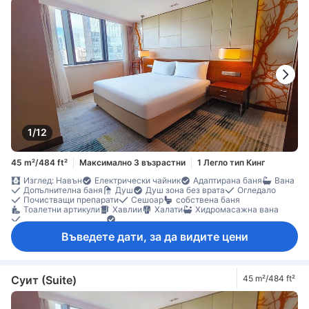
Плодове/лека закуска
Хладилник
Бюро
Диван
Килими
Кофи за боклук
Прозорец
Сгъваемо легло
Гардеробна
Преса за панталони
Стойка за дрехи
Съоръжения за гладене
Бебешко креватче (при запитване)
Детектор за дим
Достъпно чрез асансьор
Непушачи
Сейф в стаята
Сейф за лаптоп
Функция за защита/сигурност
Шкафче с ключ
1/12
45 m²/484 ft²
Максимално 3 възрастни
1 Легло тип Кинг
Изглед: Навън
Електрически чайник
Адаптирана баня
Вана
Допълнителна баня
Душ
Душ зона без врата
Огледало
Почистващи препарати
Сешоар
собствена баня
Тоалетни артикули
Хавлии
Халати
Хидромасажна вана
iPod докинг станция
Басейнови съоръжения
Сателитна/кабелна телевизия
Телевизор
Въведете дати, за да видите цени
Телевизор с плосък екран
Телефон
Адаптор
Будилник
Дезинфектант за ръце
Ел. контакт близо до леглото
Елементи за удобство при сън
Звукоизолация
Климатик
Отопление
Пантофи
Пижама
Спално бельо
Събуждане
Безплатна минерална вода
Минибар
Плодове/лека закуска
Суит (Suite)
45 m²/484 ft²
Хладилник
Бюро
Диван
Килими
Кофи за боклук
Кът за сядане
Прозорец
Сгъваемо легло
Гардеробна
Преса за панталони
Стойка за дрехи
Съоръжения за гладене