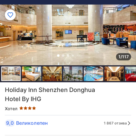
1/117
Оценка в звезди: 4 звезди
Holiday Inn Shenzhen Donghua
Hotel By IHG
Хотел
9,0
Великолепен
1 867 отзива