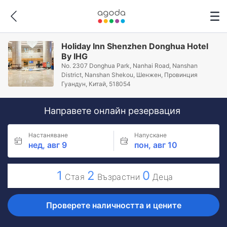
Holiday Inn Shenzhen Donghua Hotel
By IHG
No. 2307 Donghua Park, Nanhai Road, Nanshan
District, Nanshan Shekou, Шeнжeн, Провинция
Гуандун, Китай, 518054
Направете онлайн резервация
Настаняване
Напускане
нед, авг 9
пон, авг 10
1
2
0
Стая
Възрастни
Деца
Проверете наличността и цените