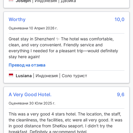
Joseph
|
Индонезия | Двойка
зона с телевизор е перфектна за гледане на любимите
ви предавания. А за тези, които искат да покажат
своите певчески умения, караоке залата е отличен
Worthy
10,0
начин да се забавлявате. Не забравяйте да посетите
магазина за подаръци и сувенири, където можете да
Оценявани 10 Април 2026 г.
намерите уникални предмети за спомен от вашето
пътуване.
Great stay in Shenzhen! ✨ The hotel was comfortable,
clean, and very convenient. Friendly service and
Спортни съоръжения в Holiday Inn Shenzhen Donghua
everything I needed for a pleasant trip—would definitely
Hotel
stay here again!
Превод на отзива
Хотел Holiday Inn Shenzhen Donghua предлага
изключителни спортни съоръжения, които ще задоволят
Lusiana
|
Индонезия | Соло турист
нуждите на всеки активен посетител. Вътрешният
басейн е идеален за освежаващи плувания, независимо
от времето навън, а удобството на басейна с бар до
A Very Good Hotel.
9,6
него предоставя перфектната възможност за
релаксация след интензивна тренировка. Гостите могат
Оценявани 30 Юли 2025 г.
да се насладят на освежаващи коктейли и леки
This was a very good 4 stars hotel. The location, the staff,
закуски, докато се наслаждават на изгледа и
the cleanliness, the facilities, etc were all very good. It was
атмосферата около водата.
in good distance from SheKou seaport. I didn't try the
За любителите на активния начин на живот, хотелът
breakfast. Definitely a recommend hotel.
разполага с фитнес център, който предлага безплатен