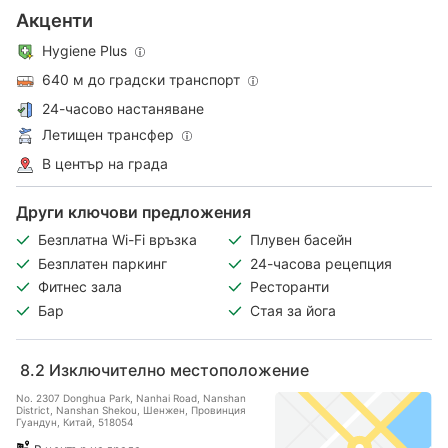
Акценти
Hygiene Plus
640 м до градски транспорт
24-часово настаняване
Летищен трансфер
В център на града
Други ключови предложения
Безплатна Wi-Fi връзка
Плувен басейн
Безплатен паркинг
24-часова рецепция
Фитнес зала
Ресторанти
Бар
Стая за йога
8.2
Изключително местоположение
No. 2307 Donghua Park, Nanhai Road, Nanshan
District, Nanshan Shekou, Шeнжeн, Провинция
Гуандун, Китай, 518054