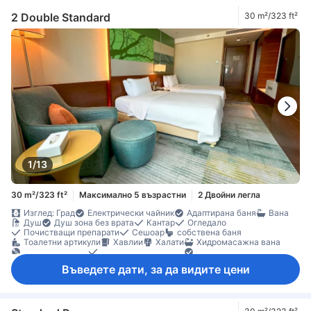
2 Double Standard
30 m²/323 ft²
1/13
30 m²/323 ft²
Максимално 5 възрастни
2 Двойни легла
Изглед: Град
Електрически чайник
Адаптирана баня
Вана
Душ
Душ зона без врата
Кантар
Огледало
Почистващи препарати
Сешоар
собствена баня
Тоалетни артикули
Хавлии
Халати
Хидромасажна вана
DVD/CD плейър
iPod докинг станция
Басейнови съоръжения
Безжичен интернет достъп (безплатен)
Въведете дати, за да видите цени
ЛАН Интернет достъп (безплатен)
Сателитна/кабелна телевизия
Телевизор
Телевизор с плосък екран
Телефон
Адаптор
Будилник
Дезинфектант за ръце
Ел. контакт близо до леглото
Елементи за удобство при сън
Звукоизолация
Климатик
Консиерж
Отопление
Пантофи
Пижама
Плътни завеси