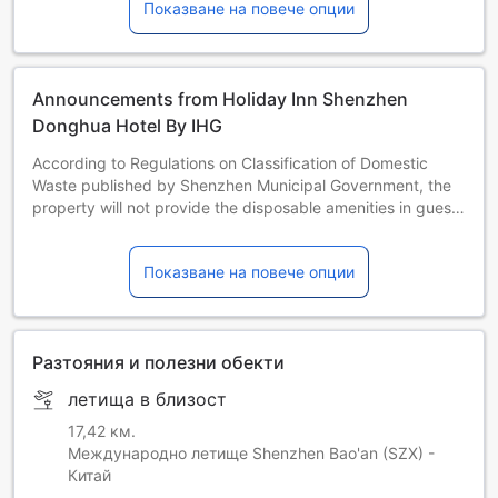
Показване на повече опции
Announcements from Holiday Inn Shenzhen
Donghua Hotel By IHG
According to Regulations on Classification of Domestic
Waste published by Shenzhen Municipal Government, the
property will not provide the disposable amenities in guest
rooms from December 21,2020.
In compliance with the Regulations on Classification of
Показване на повече опции
Domestic Waste published by Shenzhen Municipal
Government, from December 21, 2020 onward the property
will not provide disposable amenities including toothbrush,
comb, loofah, shaver, nail file, and shoe mitt.
Разтояния и полезни обекти
летища в близост
17,42 км.
Международно летище Shenzhen Bao'an (SZX) -
Китай