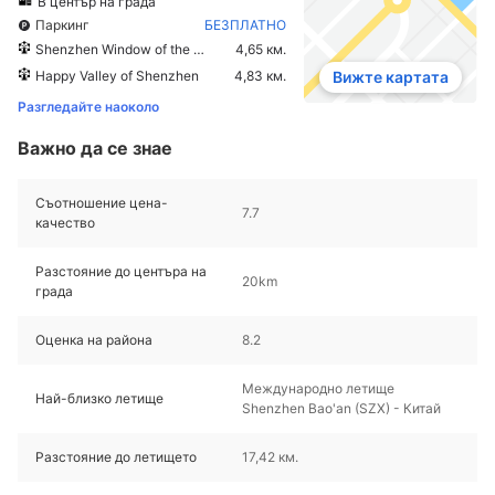
В център на града
Паркинг
БЕЗПЛАТНО
Shenzhen Window of the World
4,65 км.
Happy Valley of Shenzhen
4,83 км.
Вижте картата
Разгледайте наоколо
Важно да се знае
Съотношение цена-
7.7
качество
Разстояние до центъра на
20km
града
Оценка на района
8.2
Международно летище
Най-близко летище
Shenzhen Bao'an (SZX) - Китай
Разстояние до летището
17,42 км.