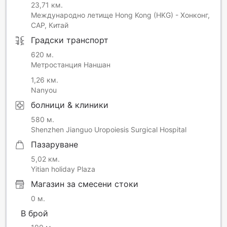
23,71 км.
Международно летище Hong Kong (HKG) - Хонконг,
САР, Китай
Градски транспорт
620 м.
Метростанция Наншан
1,26 км.
Nanyou
болници & клиники
580 м.
Shenzhen Jianguo Uropoiesis Surgical Hospital
Пазаруване
5,02 км.
Yitian holiday Plaza
Магазин за смесени стоки
0 м.
В брой