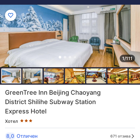
1/111
Оценка в звезди: 3 звезди
GreenTree Inn Beijing Chaoyang
District Shilihe Subway Station
Express Hotel
Хотел
8,0
Отличен
671 отзива