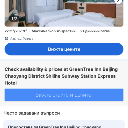
1/7
22 m²/237 ft²
Максимално 2 възрастни
2 Единични легла
Изглед: Улица
Вижте цените
Check availability & prices at GreenTree Inn Beijing
Chaoyang District Shilihe Subway Station Express
Hotel
Вижте стаите и цените
Често задавани въпроси
Предоставя ли GreenTree Inn Beijing Chaoyang