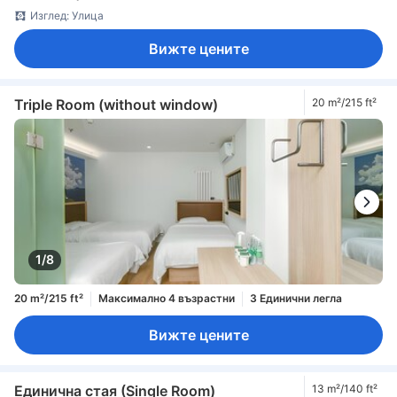
Изглед: Улица
Вижте цените
Triple Room (without window)
20 m²/215 ft²
1/8
20 m²/215 ft²
Максимално 4 възрастни
3 Единични легла
Вижте цените
Единична стая (Single Room)
13 m²/140 ft²