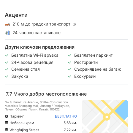
Акценти
210 м до градски транспорт
24-часово настаняване
Други ключови предложения
Безплатна Wi-Fi връзка
Безплатен паркинг
24-часова рецепция
Ресторанти
Семейна стая
Съхраняване на багаж
Закуска
Екскурзии
7.7
Много добро местоположение
No.8, Furniture Avenue, Shilihe Construction
Materials Shooping Mall, Jinsong / Panjiayuan,
Пекин, Община Пекин, Китай, 100122
Паркинг
БЕЗПЛАТНО
Небесен храм
5,68 км.
Wangfujing Street
7,22 км.