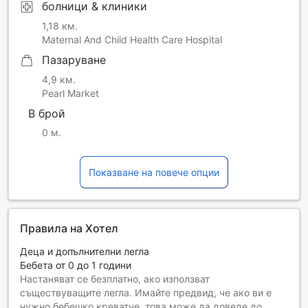
болници & клиники
1,18 км.
Maternal And Child Health Care Hospital
Пазаруване
4,9 км.
Pearl Market
В брой
0 м.
Показване на повече опции
Правила на Хотел
Деца и допълнителни легла
Бебета от 0 до 1 години
Настаняват се безплатно, ако използват
съществуващите легла. Имайте предвид, че ако ви е
нужно бебешко креватче, това може да доведе до