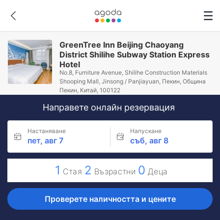
GreenTree Inn Beijing Chaoyang
District Shilihe Subway Station Express
Hotel
No.8, Furniture Avenue, Shilihe Construction Materials
Shooping Mall, Jinsong / Panjiayuan, Пекин, Община
Пекин, Китай, 100122
Направете онлайн резервация
Настаняване
Напускане
пет, авг 7
съб, авг 8
1
2
0
Стая
Възрастни
Деца
Проверете наличността и цените