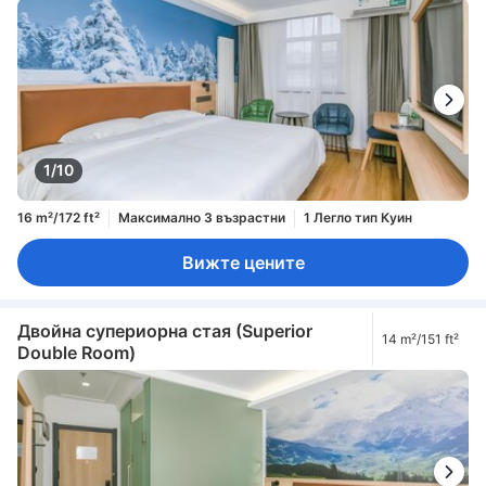
1/10
16 m²/172 ft²
Максимално 3 възрастни
1 Легло тип Куин
Вижте цените
Двойна супериорна стая (Superior
14 m²/151 ft²
Double Room)