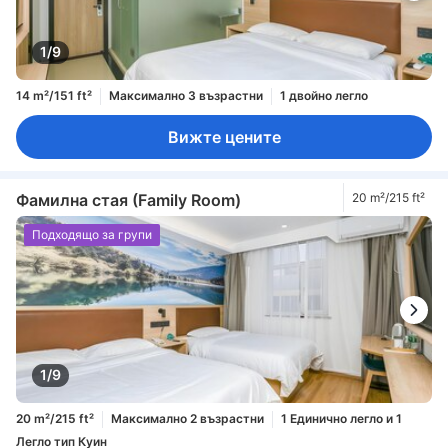
1/9
14 m²/151 ft²
Максимално 3 възрастни
1 двойно легло
Вижте цените
Фамилна стая (Family Room)
20 m²/215 ft²
Подходящо за групи
1/9
20 m²/215 ft²
Максимално 2 възрастни
1 Единично легло и 1
Легло тип Куин