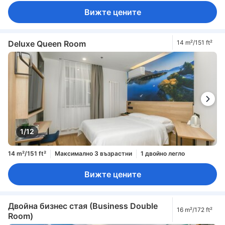
Вижте цените
Deluxe Queen Room
14 m²/151 ft²
1/12
14 m²/151 ft²
Максимално 3 възрастни
1 двойно легло
Вижте цените
Двойна бизнес стая (Business Double
16 m²/172 ft²
Room)