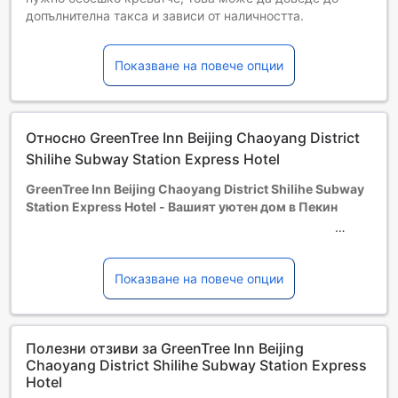
допълнителна такса и зависи от наличността.
Деца от 2 до 3
Безплатен престой, ако се използват наличните легла.
Показване на повече опции
Гостите, навършили {0} години, се считат за възрастни
Възможността за допълнителни легла зависи от
избрания тип стая. За повече информация вижте
капацитета на отделните стаи.
Относно GreenTree Inn Beijing Chaoyang District
При резервиране на повече от 5 стаи е възможно да се
прилагат различни условия и допълнителни плащания.
Shilihe Subway Station Express Hotel
GreenTree Inn Beijing Chaoyang District Shilihe Subway
Station Express Hotel - Вашият уютен дом в Пекин
Разположен в сърцето на Пекин, GreenTree Inn Beijing
Chaoyang District Shilihe Subway Station Express Hotel
Показване на повече опции
предлага идеалното съчетание от комфорт и удобство.
Със своите 129 стаи, хотелът е построен през 2013
година и предлага съвременни удобства, които ще
Полезни отзиви за GreenTree Inn Beijing
направят престоя ви незабравим. Намирайки се на 8.5
Chaoyang District Shilihe Subway Station Express
км от централната част на града, вие ще имате бърз
Hotel
достъп до основните атракции и забележителности на