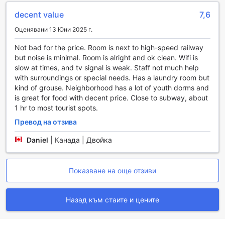
стратегическо местоположение, в близост до важни
транспортни артерии, вие ще имате лесен достъп до
decent value
7,6
основните забележителности на града.
Оценявани 13 Юни 2025 г.
В допълнение, хотелът предлага и паркинг с такса,
който е удобен вариант за тези, които не разполагат с
Not bad for the price. Room is next to high-speed railway
предварителна резервация. Независимо от вашия
but noise is minimal. Room is alright and ok clean. Wifi is
избор на транспорт, GreenTree Inn е готов да осигури
slow at times, and tv signal is weak. Staff not much help
необходимите удобства, за да направи вашето пътуване
with surroundings or special needs. Has a laundry room but
безпроблемно. Със своите транспортни възможности,
kind of grouse. Neighborhood has a lot of youth dorms and
хотелът е идеалната база за разглеждане на всичко,
is great for food with decent price. Close to subway, about
което Пекин може да предложи.
1 hr to most tourist spots.
Удобства в стаите на GreenTree Inn Beijing Chaoyang
Превод на отзива
District Shilihe Subway Station Express Hotel
Daniel
|
Канада | Двойка
В GreenTree Inn Beijing Chaoyang District Shilihe Subway
Station Express Hotel, всяка стая е проектирана с
Показване на още отзиви
внимание към детайла, за да осигури максимален
комфорт и удобство на своите гости. Системата за
климатизация ще ви позволи да регулирате
Назад към стаите и цените
температурата според вашите предпочитания, а
телевизорът с кабелна и сателитна телевизия предлага
разнообразие от канали, за да се насладите на