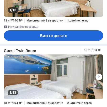
1/13
13 m²/140 ft²
Максимално 3 възрастни
1 двойно легло
Изглед: Без прозорци
Вижте цените
Guest Twin Room
18 m²/194 ft²
1/13
18 m²/194 ft²
Максимално 2 възрастни
2 Единични легла