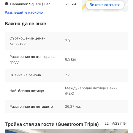
Tiananmen Square (Tiananmen Guangchang)
7,3 км.
Вижте картата
Разгледайте наоколо
Важно да се знае
Съотношение цена-
7.9
качество
Разстояние до центъра на
8.5 km
града
Оценка на района
7.7
Международно летище Пекин
Най-близко летище
(PEK)
Разстояние до летището
26,37 км.
Тройна стая за гости (Guestroom Triple)
22 m²/237 ft²