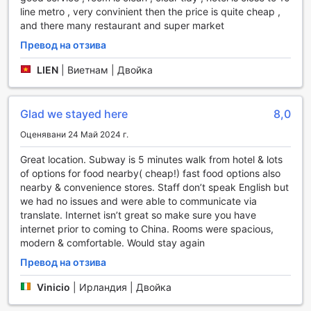
докато нашият консервант е на разположение, за да ви
line metro , very convinient then the price is quite cheap ,
помогне с всякакви запитвания и нужди по време на
and there many restaurant and super market
престоя ви.
Превод на отзива
Безплатният Wi-Fi в стаите и обществените зони
позволява на гостите да останат свързани с близките си
LIEN
|
Виетнам | Двойка
или да планират следващия си ден в Пекин. За ваше
удобство, предлагаме и експресно настаняване и
напускане, което ви позволява да се освободите от
Glad we stayed here
8,0
ненужните опашки и да се насладите на времето си. С
ежедневното почистване на стаите и наличието на
Оценявани 24 Май 2024 г.
пералня, вашият престой ще бъде не само комфортен,
но и безгрижен.
Great location. Subway is 5 minutes walk from hotel & lots
of options for food nearby( cheap!) fast food options also
Транспортни удобства в GreenTree Inn Beijing
nearby & convenience stores. Staff don’t speak English but
Chaoyang District Shilihe Subway Station Express Hotel
we had no issues and were able to communicate via
translate. Internet isn’t great so make sure you have
GreenTree Inn Beijing Chaoyang District Shilihe Subway
internet prior to coming to China. Rooms were spacious,
Station Express Hotel предлага отлични транспортни
modern & comfortable. Would stay again
удобства, които ще направят вашето пътуване в Пекин
Превод на отзива
още по-удобно и приятно. Хотелът разполага с
безплатен паркинг, което е идеално за гости, които
Vinicio
|
Ирландия | Двойка
предпочитат да пътуват с личен автомобил. Със своето