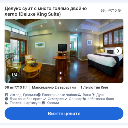
Делукс суит с много голямо двойно
66 m²/710 ft²
легло (Deluxe King Suite)
1/4
66 m²/710 ft²
Максимално 2 възрастни
1 Легло тип Кинг
Изглед: Градина
Електрически чайник
Вана
Душ
Душ зона без врата
Огледало
Сешоар
собствена баня
Тоалетни артикули
Хавлии
Вижте цените