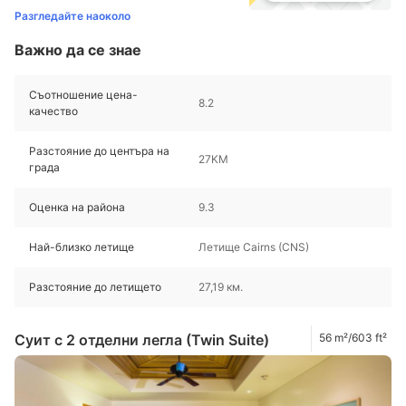
Разгледайте наоколо
Важно да се знае
Съотношение цена-
8.2
качество
Разстояние до центъра на
27KM
града
Оценка на района
9.3
Най-близко летище
Летище Cairns (CNS)
Разстояние до летището
27,19 км.
Суит с 2 отделни легла (Twin Suite)
56 m²/603 ft²