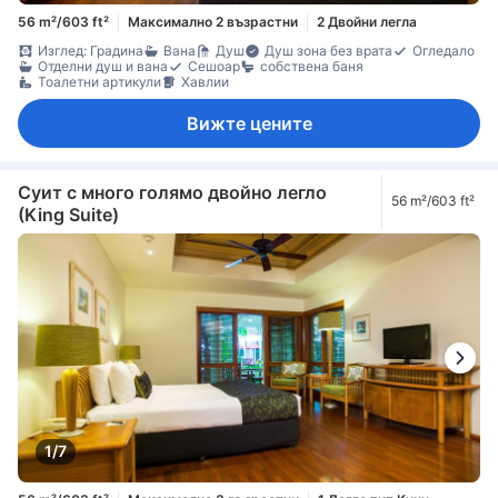
56 m²/603 ft²
Максимално 2 възрастни
2 Двойни легла
Изглед: Градина
Вана
Душ
Душ зона без врата
Огледало
Отделни душ и вана
Сешоар
собствена баня
Тоалетни артикули
Хавлии
Вижте цените
Суит с много голямо двойно легло
56 m²/603 ft²
(King Suite)
1/7