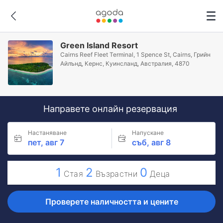
Green Island Resort
Cairns Reef Fleet Terminal, 1 Spence St, Cairns, Грийн
Айлънд, Кeрнс, Куинсланд, Австралия, 4870
Направете онлайн резервация
Настаняване
Напускане
пет, авг 7
съб, авг 8
1
2
0
Стая
Възрастни
Деца
Проверете наличността и цените