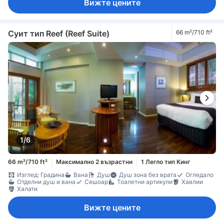
Вижте цените
Суит тип Reef (Reef Suite)
66 m²/710 ft²
1/6
66 m²/710 ft²
Максимално 2 възрастни
1 Легло тип Кинг
Изглед: Градина
Вана
Душ
Душ зона без врата
Огледало
Отделни душ и вана
Сешоар
Тоалетни артикули
Хавлии
Халати
Вижте цените