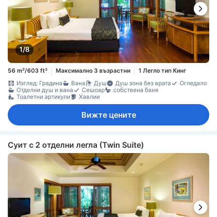
1/8
56 m²/603 ft²
Максимално 3 възрастни
1 Легло тип Кинг
Изглед: Градина
Вана
Душ
Душ зона без врата
Огледало
Отделни душ и вана
Сешоар
собствена баня
Тоалетни артикули
Хавлии
Вижте цените
Суит с 2 отделни легла (Twin Suite)