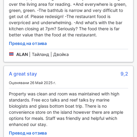
Всеки посетител може да се възползва от сейфовете за
over the living area for reading. +And everywhere is green,
ценности, които осигуряват спокойствие и сигурност за
green, green. -The bathtub is narrow and very difficult to
личните вещи. Освен това, безплатният Wi-Fi в стаите и
get out of. Please redesign! -The restaurant food is
обществените зони позволява на гостите да останат
overpriced and underwhelming. -And what’s with the bar
свързани с близките си или да планират следващите си
kitchen closing at 7pm? Seriously? The food there is far
приключения в Кернс.
better value than the food at the restaurant.
Резортът предлага и удобства, които улесняват престоя
на гостите, като експресно настаняване и напускане,
Превод на отзива
което спестява време и усилия. За тези, които пътуват
ALAN
|
Тайланд | Двойка
с много багаж, наличието на склад за багаж е
изключително полезно, а ежедневното почистване на
стаите осигурява свежест и комфорт. За допълнително
A great stay
9,2
удобство, резортът разполага и с пералня, което е
идеално за дългосрочни гости, които искат да
Оценявани 26 Май 2025 г.
поддържат чистотата на своето облекло.
Property was clean and room was maintained with high
Транспортни удобства в Green Island Resort
standards. Free eco talks and reef talks by marine
biologists and glass bottom boat trip. There is no
Green Island Resort предлага изключителни транспортни
convenience store on the island however there are ample
удобства, които гарантират безпроблемно и удобно
options for meals. Staff was friendly and helpful which
пътуване за своите гости. Със специализирани
enhanced our stay.
туристически услуги, курортът осигурява достъп до
Превод на отзива
разнообразие от екскурзии и обиколки, позволяващи на