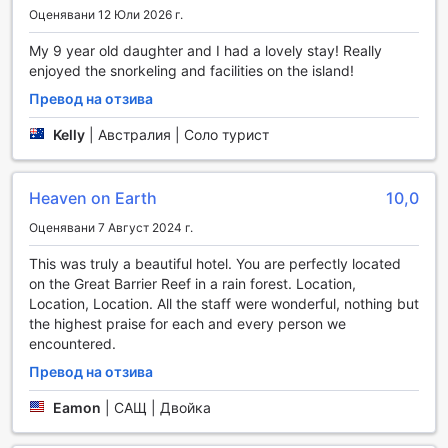
Оценявани 12 Юли 2026 г.
Също така, курортът разполага с прекрасно оформен
градински район, където можете да се отпуснете сред
My 9 year old daughter and I had a lovely stay! Really
зеленина и цветя. За любителите на социализацията,
enjoyed the snorkeling and facilities on the island!
споделената всекидневна и телевизионна зона
предлагат удобно място за срещи с други гости,
Превод на отзива
гледане на филми или просто почивка след активен
Kelly
|
Австралия | Соло турист
ден. Не на последно място, магазинът за подаръци и
сувенири предлага уникални артикули, които да
запомните от вашето пътуване, или да подарите на
близките си. Всеки детайл в Green Island Resort е
Heaven on Earth
10,0
проектиран, за да направи вашето преживяване
Оценявани 7 Август 2024 г.
незабравимо.
This was truly a beautiful hotel. You are perfectly located
Спортни съоръжения в Green Island Resort
on the Great Barrier Reef in a rain forest. Location,
Location, Location. All the staff were wonderful, nothing but
Green Island Resort в Кернс, Австралия, предлага на
the highest praise for each and every person we
своите гости невероятни възможности за спорт и
encountered.
активен отдих, които ще задоволят всеки любител на
Превод на отзива
приключенията. На територията на курорта можете да
се насладите на разнообразие от водни спортове,
Eamon
|
САЩ | Двойка
включително не моторизирани дейности, които
позволяват на посетителите да се потопят в кристално