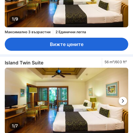
1/9
Максимално 3 възрастни
2 Единични легла
Вижте цените
Island Twin Suite
56 m²/603 ft²
1/7