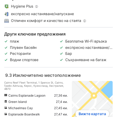
Hygiene Plus
експресно настаняване/напускане
Отличен комфорт и качество на стаята
Други ключови предложения
плаж
Безплатна Wi-Fi връзка
Плувен басейн
експресно настаняване/
напускане
Ресторанти
Бар
Водни спортове
Съхраняване на багаж
9.3
Изключително местоположение
Cairns Reef Fleet Terminal, 1 Spence St, Cairns,
Грийн Айлънд, Кeрнс, Куинсланд, Австралия,
4870
Cairns Esplanade Lagoon
27,36 км.
Green Island
27,4 км.
Michaelmas Cay
27,45 км.
Вижте картата
Esplanade Boardwalk
27,47 км.