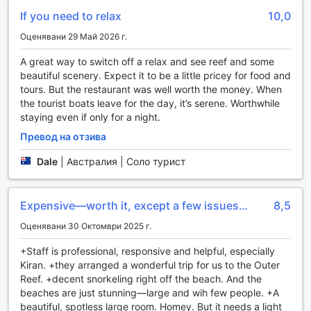
чистите води на кораловия риф. От каяк до кану, всеки
If you need to relax
10,0
може да намери идеалния начин да се свърже с
природата и да се наслади на красотата на околната
Оценявани 29 Май 2026 г.
среда. За любителите на гмуркането, курортът
предлага и специализирани услуги за гмуркане, които
A great way to switch off a relax and see reef and some
ще ви отведат на незабравими подводни приключения.
beautiful scenery. Expect it to be a little pricey for food and
След активен ден, гостите могат да се отпуснат край
tours. But the restaurant was well worth the money. When
открития басейн, където уютният басейнски бар
the tourist boats leave for the day, it’s serene. Worthwhile
предлага освежаващи напитки и леки закуски. За тези,
staying even if only for a night.
които предпочитат да останат активни на сушата, Green
Превод на отзива
Island Resort предлага живописни пешеходни пътеки,
които ви водят през уникалната флора и фауна на
Dale
|
Австралия | Соло турист
острова. С наем на оборудване за водни спортове и
възможности за шнорхелинг, всеки може да се
наслади на незабравими мигове в това тропическо
Expensive—worth it, except a few issues…
8,5
райско кътче.
Оценявани 30 Октомври 2025 г.
Удобства за комфорт и безопасност в Green Island
+Staff is professional, responsive and helpful, especially
Resort
Kiran. +they arranged a wonderful trip for us to the Outer
Reef. +decent snorkeling right off the beach. And the
Green Island Resort предлага редица удобства, които
beaches are just stunning—large and wih few people. +A
гарантират комфорт и безопасност на своите гости.
beautiful, spotless large room. Homey. But it needs a light