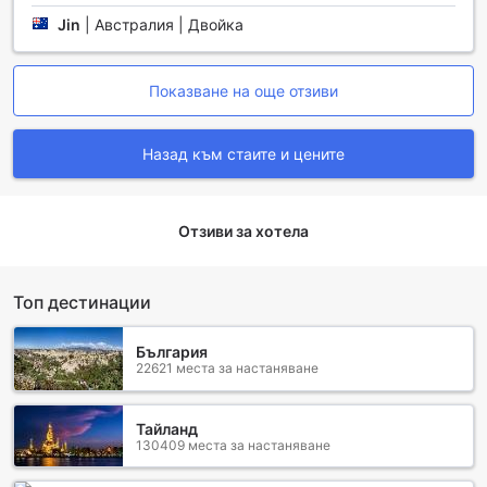
посетителите да изследват красотата на околността.
Jin
|
Австралия | Двойка
Всички предлагани обиколки са внимателно подбрани,
за да предоставят уникални преживявания, които ще
обогатят престоя ви и ще ви запознаят с местната
Показване на още отзиви
флора и фауна, както и с културните забележителности
на региона.
Курортът предлага и услуга за продажба на билети,
Назад към стаите и цените
която улеснява достъпа до различни атракции и
мероприятия в района. С помощта на опитен персонал,
можете лесно да резервирате билети за популярни
дестинации и събития, което ви позволява да се
Отзиви за хотела
насладите на всичко, което Кeрнс и околността
предлагат, без да се притеснявате за детайлите. Green
Island Resort наистина се грижи за вашето удобство и
Топ дестинации
комфорт, осигурявайки ви всичко необходимо за едно
незабравимо преживяване.
България
22621 места за настаняване
Удобства в стаите на Green Island Resort
В Green Island Resort всяка стая е проектирана с
Тайланд
130409 места за настаняване
внимание към детайла, за да осигури максимален
комфорт и удобство на своите гости. Системата за