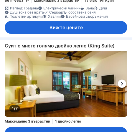
56 m²/603 ft²
Максимално 3 възрастни
1 Легло тип Куин
Изглед: Градина
Електрически чайник
Вана
Душ
Душ зона без врата
Сешоар
собствена баня
Тоалетни артикули
Хавлии
Басейнови съоръжения
Вижте цените
Суит с много голямо двойно легло (King Suite)
1/7
Максимално 3 възрастни
1 двойно легло