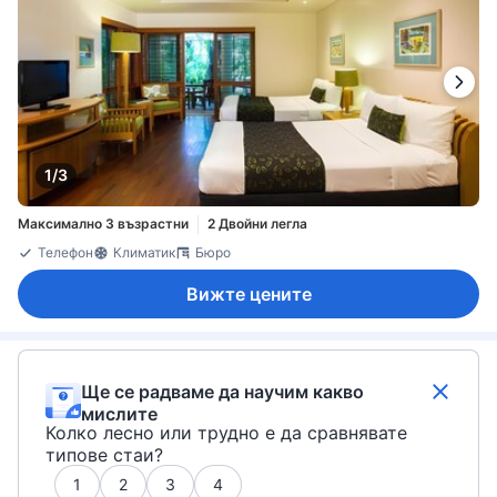
1/3
Максимално 3 възрастни
2 Двойни легла
Телефон
Климатик
Бюро
Вижте цените
Ще се радваме да научим какво
мислите
Колко лесно или трудно е да сравнявате
типове стаи?
1
2
3
4