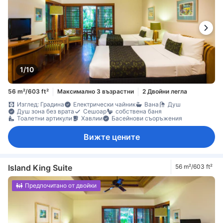
1/10
56 m²/603 ft²
Максимално 3 възрастни
2 Двойни легла
Изглед: Градина
Електрически чайник
Вана
Душ
Душ зона без врата
Сешоар
собствена баня
Тоалетни артикули
Хавлии
Басейнови съоръжения
Вижте цените
Island King Suite
56 m²/603 ft²
Предпочитано от двойки