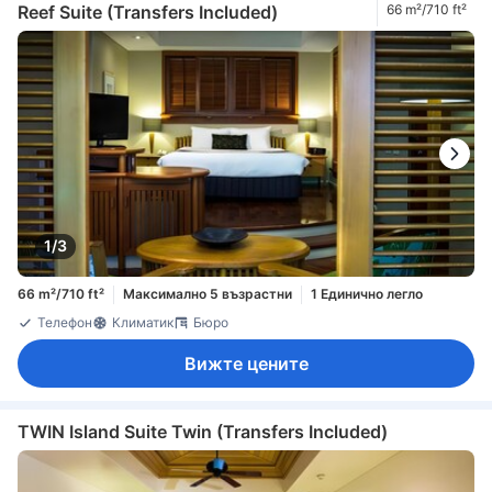
Reef Suite (Transfers Included)
66 m²/710 ft²
1/3
66 m²/710 ft²
Максимално 5 възрастни
1 Единично легло
Телефон
Климатик
Бюро
Вижте цените
TWIN Island Suite Twin (Transfers Included)