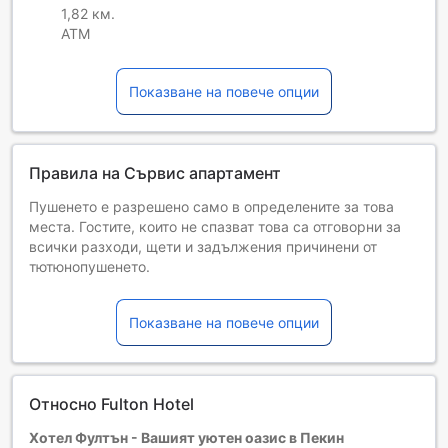
1,82 км.
ATM
Показване на повече опции
Правила на Сървис апартамент
Пушенето е разрешено само в определените за това
места. Гостите, които не спазват това са отговорни за
всички разходи, щети и задължения причинени от
тютюнопушенето.
Деца и допълнителни легла
Бебета от 0 до 1 години
Показване на повече опции
Настаняват се безплатно, ако използват
съществуващите легла. Имайте предвид, че ако ви е
нужно бебешко креватче, това може да доведе до
допълнителна такса и зависи от наличността.
Относно Fulton Hotel
Деца от 2 до 4
Безплатен престой, ако се използват наличните легла.
Хотел Фултън - Вашият уютен оазис в Пекин
Гостите, навършили {0} години, се считат за възрастни