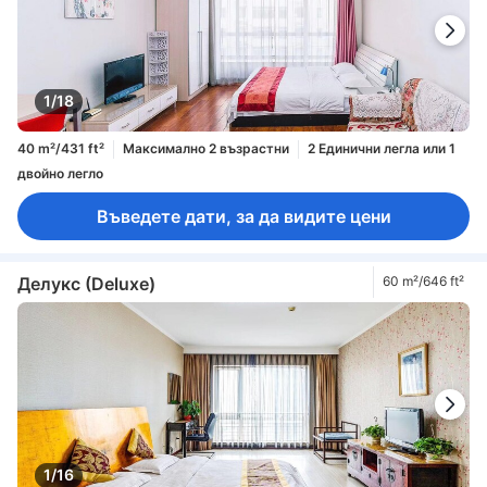
1/18
40 m²/431 ft²
Максимално 2 възрастни
2 Единични легла или 1
двойно легло
Въведете дати, за да видите цени
Делукс (Deluxe)
60 m²/646 ft²
1/16