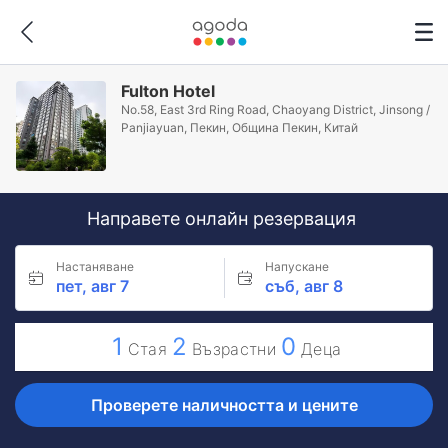
Fulton Hotel
No.58, East 3rd Ring Road, Chaoyang District, Jinsong /
Panjiayuan, Пекин, Община Пекин, Китай
Направете онлайн резервация
Настаняване
Напускане
пет, авг 7
съб, авг 8
1
2
0
Стая
Възрастни
Деца
Проверете наличността и цените