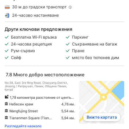
30 м до градски транспорт
24-часово настаняване
Други ключови предложения
Безплатна Wi-Fi връзка
Паркинг
24-часова рецепция
Съхраняване на багаж
Рум-сървиз
Пране
Сейф
място без тютюнев дим
7.8
Много добро местоположение
No.58, East 3rd Ring Road, Chaoyang District,
Jinsong / Panjiayuan, Пекин, Община Пекин,
Китай
1,78 километра разстояние от центъра на града
Небесен храм
4,76 км.
Wangfujing Street
5,54 км.
Вижте картата
Tiananmen Square (Tiananmen Guangchang)
5,94 км.
Разгледайте наоколо