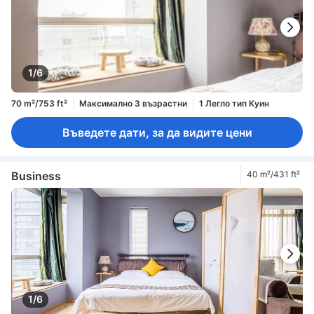
1/6
70 m²/753 ft²
Максимално 3 възрастни
1 Легло тип Куин
Въведете дати, за да видите цени
Business
40 m²/431 ft²
1/6