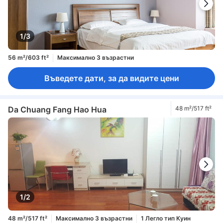
1/3
56 m²/603 ft²
Максимално 3 възрастни
Въведете дати, за да видите цени
Da Chuang Fang Hao Hua
48 m²/517 ft²
1/2
48 m²/517 ft²
Максимално 3 възрастни
1 Легло тип Куин