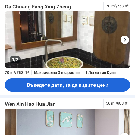
Da Chuang Fang Xing Zheng
70 m²/753 ft²
1/2
70 m²/753 ft²
Максимално 3 възрастни
1 Легло тип Куин
Въведете дати, за да видите цени
Wen Xin Hao Hua Jian
56 m²/603 ft²