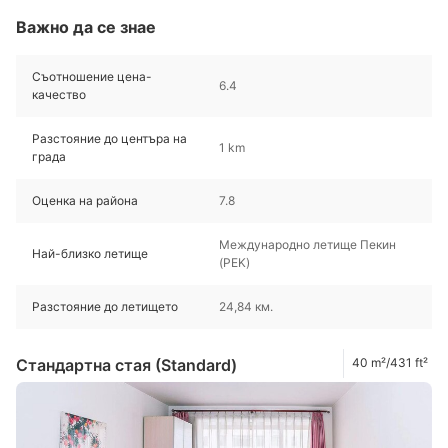
Важно да се знае
Съотношение цена-
6.4
качество
Разстояние до центъра на
1 km
града
Оценка на района
7.8
Международно летище Пекин
Най-близко летище
(PEK)
Разстояние до летището
24,84 км.
Стандартна стая (Standard)
40 m²/431 ft²