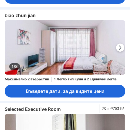
biao zhun jian
1/8
Максимално 2 възрастни
1 Легло тип Куин и 2 Единични легла
Въведете дати, за да видите цени
Selected Executive Room
70 m²/753 ft²