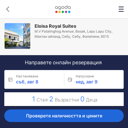
Eloisa Royal Suites
M.V Patalinghog Avenue, Basak, Lapu Lapu City,
Мактан айланд, Себу, Себу, Филипини, 6015
Направете онлайн резервация
Настаняване
Напускане
съб, авг 8
нед, авг 9
1
2
0
Стая
Възрастни
Деца
Проверете наличността и цените