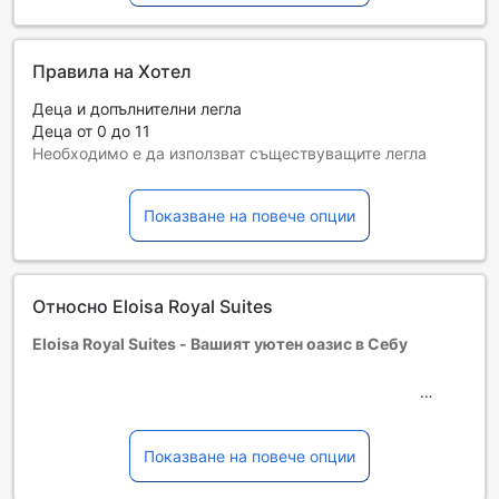
Правила на Хотел
Деца и допълнителни легла
Деца от 0 до 11
Необходимо е да използват съществуващите легла
Възможността за допълнителни легла зависи от
избрания тип стая. За повече информация вижте
Показване на повече опции
капацитета на отделните стаи.
При резервиране на повече от 5 стаи е възможно да се
прилагат различни условия и допълнителни плащания.
Относно Eloisa Royal Suites
Eloisa Royal Suites - Вашият уютен оазис в Себу
Разположен в сърцето на Себу, Eloisa Royal Suites
предлага уникално съчетание от комфорт и стил в
рамките на три звезди. С 66 елегантно обзаведени
Показване на повече опции
стаи, хотелът е идеалното място за семейства и