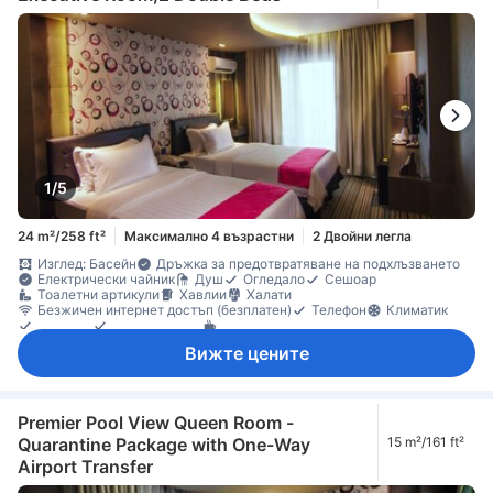
1/5
24 m²/258 ft²
Максимално 4 възрастни
2 Двойни легла
Изглед: Басейн
Дръжка за предотвратяване на подхлъзването
Електрически чайник
Душ
Огледало
Сешоар
Тоалетни артикули
Хавлии
Халати
Безжичен интернет достъп (безплатен)
Телефон
Климатик
Пантофи
Спално бельо
Машина за кафе/чай
Микровълнова фурна
Хладилник
Бюро
Прозорец
Вижте цените
Сгъваемо легло
Гардеробна
Съоръжения за гладене
Непушачи
Сейф в стаята
Premier Pool View Queen Room -
Quarantine Package with One-Way
15 m²/161 ft²
Airport Transfer