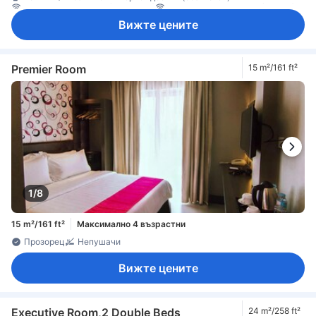
Достъп до интернет (безжичен)
ЛАН Интернет достъп (платен)
Сателитна/кабелна телевизия
Телевизор
Вижте цените
Телевизор с плосък екран
Телефон
Адаптор
Дезинфектант за ръце
Ел. контакт близо до леглото
Елементи за удобство при сън
Климатик
Отопление
Пантофи
Спално бельо
Безплатна минерална вода
Ежедневно почистване
Бюро
Premier Room
15 m²/161 ft²
Големи легла с дължина над 2 метра
Кофи за боклук
Под с плочки/мрамор
Прозорец
Гардеробна
Стойка за дрехи
Съоръжения за гладене
Детектор за дим
Достъпно чрез асансьор
Непушачи
Сейф в стаята
Функция за защита/сигурност
Шкафче с ключ
1/8
15 m²/161 ft²
Максимално 4 възрастни
Прозорец
Непушачи
Вижте цените
Executive Room,2 Double Beds
24 m²/258 ft²