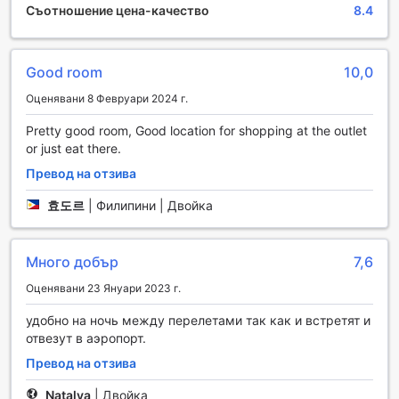
Съотношение цена-качество
8.4
проектирани да облекчат стреса и да възстановят
енергията. Опитни терапевти предлагат индивидуално
адаптирани масажи, които комбинират традиционни
техники с модерни подходи, за да осигурят
Good room
10,0
максимален комфорт и удовлетворение.
Оценявани 8 Февруари 2024 г.
Спа центърът на хотела е истински оазис на
спокойствието, където всеки посетител може да се
Pretty good room, Good location for shopping at the outlet
потопи в атмосфера на релаксация. Освен масажите,
or just eat there.
тук можете да се насладите на различни процедури за
лице и тяло, които ще ви помогнат да се почувствате
Превод на отзива
обновени и освежени. Eloisa Royal Suites е идеалното
효도르
|
Филипини | Двойка
място за тези, които търсят не само комфортно
настаняване, но и възможности за пълноценен отдих и
забавление.
Много добър
7,6
Спортни съоръжения в Eloisa Royal Suites
Оценявани 23 Януари 2023 г.
Eloisa Royal Suites в Себу предлага изключителни
удобно на ночь между перелетами так как и встретят и
спортни съоръжения, които ще задоволят нуждите на
отвезут в аэропорт.
всеки активен гост. Фитнес центърът е напълно
Превод на отзива
оборудван с модерни уреди, които позволяват на
посетителите да поддържат своята физическа форма
Natalya
|
Двойка