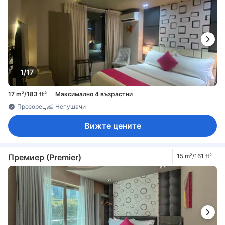
1/17
17 m²/183 ft²
Максимално 4 възрастни
Прозорец
Непушачи
Вижте цените
Премиер (Premier)
15 m²/161 ft²