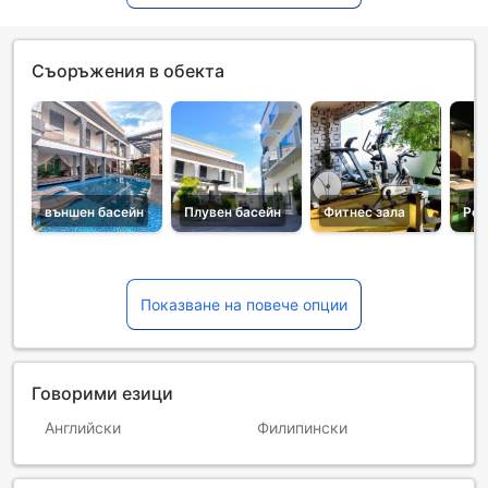
Съоръжения в обекта
външен басейн
Плувен басейн
Фитнес зала
Рес
Показване на повече опции
Говорими езици
Английски
Филипински