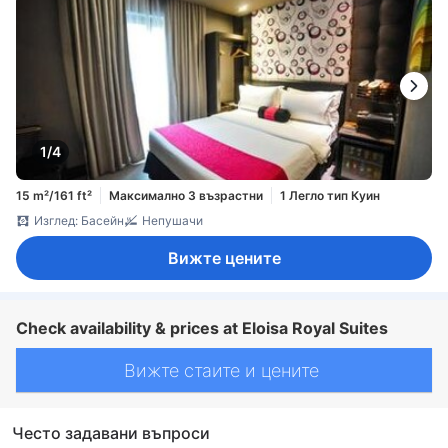
1/4
15 m²/161 ft²
Максимално 3 възрастни
1 Легло тип Куин
Изглед: Басейн
Непушачи
Вижте цените
Check availability & prices at Eloisa Royal Suites
Вижте стаите и цените
Често задавани въпроси