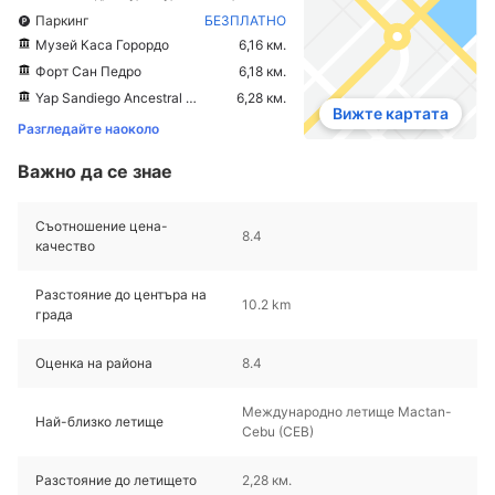
Паркинг
БЕЗПЛАТНО
Музей Каса Горордо
6,16 км.
Форт Сан Педро
6,18 км.
Yap Sandiego Ancestral House
6,28 км.
Вижте картата
Разгледайте наоколо
Важно да се знае
Съотношение цена-
8.4
качество
Разстояние до центъра на
10.2 km
града
Оценка на района
8.4
Международно летище Mactan-
Най-близко летище
Cebu (CEB)
Разстояние до летището
2,28 км.