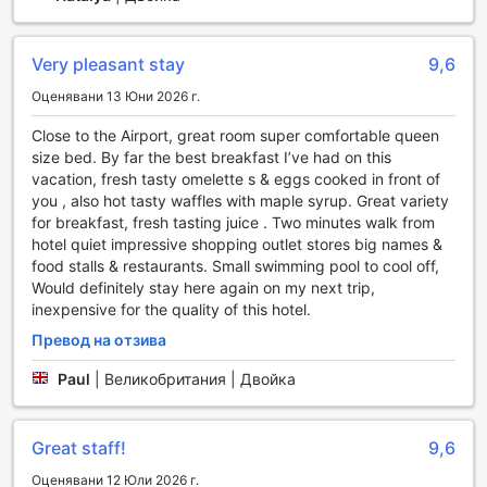
по време на престоя си. Независимо дали искате да
тренирате с тежести, да правите кардио или просто да
се разтегнете, нашият безплатен фитнес център е
Very pleasant stay
9,6
идеалното място за вас.
Освен фитнеса, гостите могат да се насладят на
Оценявани 13 Юни 2026 г.
освежаваща плувна сесия в нашия открит басейн. Със
своето просторни зони и красиви гледки, басейнът
Close to the Airport, great room super comfortable queen
предлага идеалната среда за релаксация след
size bed. By far the best breakfast I’ve had on this
интензивна тренировка или просто за приятно
vacation, fresh tasty omelette s & eggs cooked in front of
прекарване на свободното време. В Eloisa Royal Suites
you , also hot tasty waffles with maple syrup. Great variety
спортните съоръжения са проектирани да осигурят
for breakfast, fresh tasting juice . Two minutes walk from
комфорт и удобство, позволявайки на нашите гости да
hotel quiet impressive shopping outlet stores big names &
се наслаждават на активен и здравословен начин на
food stalls & restaurants. Small swimming pool to cool off,
живот.
Would definitely stay here again on my next trip,
inexpensive for the quality of this hotel.
Удобства в Eloisa Royal Suites: Вашият комфорт е
Превод на отзива
приоритет
Paul
|
Великобритания | Двойка
Eloisa Royal Suites в Себу предлага изключителни
удобства, които гарантират, че вашият престой ще бъде
не само приятен, но и безпроблемен. С 24-часова рум-
Great staff!
9,6
сървиз услуга, можете да се насладите на любимите си
Оценявани 12 Юли 2026 г.
ястия и напитки по всяко време на деня или нощта, без