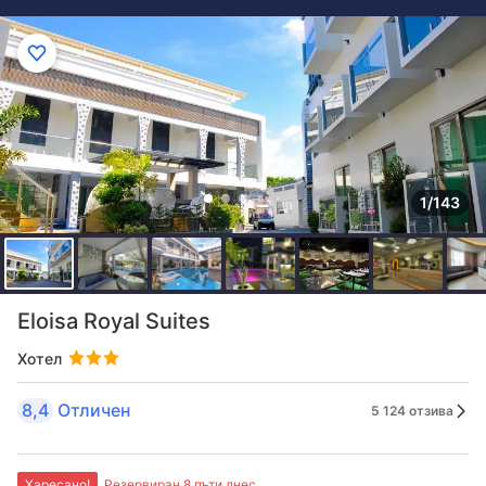
1/143
Eloisa Royal Suites
Хотел
8,4
Отличен
5 124 отзива
Харесано!
Резервиран 8 пъти днес