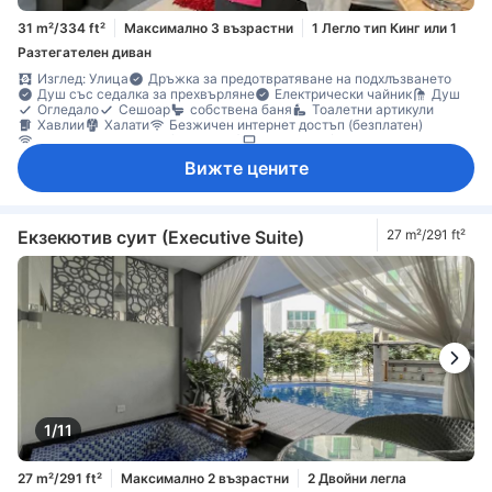
31 m²/334 ft²
Максимално 3 възрастни
1 Легло тип Кинг или 1
Разтегателен диван
Изглед: Улица
Дръжка за предотвратяване на подхлъзването
Душ със седалка за прехвърляне
Електрически чайник
Душ
Огледало
Сешоар
собствена баня
Тоалетни артикули
Хавлии
Халати
Безжичен интернет достъп (безплатен)
Достъп до интернет (безжичен)
Сателитна/кабелна телевизия
Телевизор
Телевизор с плосък екран
Телефон
Адаптор
Вижте цените
Дезинфектант за ръце
Ел. контакт близо до леглото
Елементи за удобство при сън
Климатик
Отопление
Пантофи
Спално бельо
Безплатна минерална вода
Кухненски бокс
Кухненски съдове и прибори
Машина за кафе/чай
Микровълнова фурна
Хладилник
Екзекютив суит (Executive Suite)
27 m²/291 ft²
Ежедневно почистване
Бюро
Диван
Кофи за боклук
Под с плочки/мрамор
Прозорец
Гардеробна
Стойка за дрехи
Съоръжения за гладене
Достъпно по стълбище
Достъпно чрез асансьор
Пожарогасител
Сейф в стаята
Функция за защита/сигурност
Шкафче с ключ
1/11
27 m²/291 ft²
Максимално 2 възрастни
2 Двойни легла