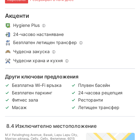
Акценти
Hygiene Plus
24-часово настаняване
Безплатен летищен трансфер
Чудесна закуска
Чудесни храна и кухня
Други ключови предложения
Безплатна Wi-Fi връзка
Плувен басейн
Безплатен паркинг
24-часова рецепция
Фитнес зала
Ресторанти
Масаж
Летищен трансфер
8.4
Изключително местоположение
M.V Patalinghog Avenue, Basak, Lapu Lapu City,
Мактан айланд, Себу, Себу, Филипини, 6015