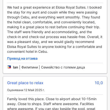
да напускате комфорта на вашата стая. Допълнително,
We had a great experience at Eloisa Royal Suites. I booked
услугата за пране и химическо чистене ще се погрижи
the stay for my aunt and cousin while they were passing
за вашето облекло, оставяйки ви свободни да се
through Cebu, and everything went smoothly. They found
насладите на времето си в Себу, без да се
the hotel clean, comfortable, and conveniently located,
притеснявате за ежедневните задължения.
making it a great place to rest before continuing their trip.
Безопасността на вашите ценности е важна, затова в
The staff were friendly and accommodating, and the
хотела са налични сейфове, а консерж услугата е на
check-in and check-out process was hassle-free. Overall, it
разположение, за да ви помогне с всякакви запитвания
was a pleasant stay, and we would gladly recommend
и резервации. За удобство на гостите, хотелът предлага
Eloisa Royal Suites to anyone looking for a comfortable and
и зона за пушачи, а безплатният Wi-Fi в стаите ви
convenient hotel in Cebu.
позволява да останете свързани с приятели и
семейство. С ежедневното почистване и съхранение на
Превод на отзива
багаж, вие можете да се насладите на вашето време в
Ian
|
Филипини | Семейство с големи деца
Себу без излишни притеснения, а малкият магазин за
удобства на място е идеалното място за закупуване на
всичко необходимо по време на вашия престой.
Great place to relax
10,0
Транспортни удобства в Eloisa Royal Suites
Оценявани 12 Май 2025 г.
Eloisa Royal Suites в Себу предлага на своите гости
Family loved this place. Close to airport about 10-15min
удобни транспортни услуги, които правят престоя им
away. Close to shops. Staff where awesome. Facilities
още по-приятен и безпроблемен. Хотелът предлага
where awesome. If you can stay beside the pool, great