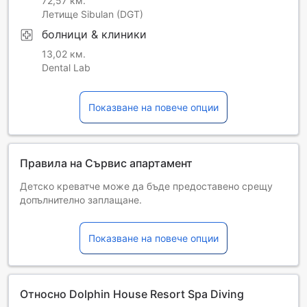
72,57 км.
Летище Sibulan (DGT)
болници & клиники
13,02 км.
Dental Lab
Показване на повече опции
Правила на Сървис апартамент
Детско креватче може да бъде предоставено срещу
допълнително заплащане.
Деца и допълнителни легла
Бебета от 0 до 2 години
Показване на повече опции
Настаняват се безплатно, ако използват
съществуващите легла. Имайте предвид, че ако ви е
нужно бебешко креватче, това може да доведе до
допълнителна такса и зависи от наличността.
Относно Dolphin House Resort Spa Diving
Деца от 3 до 3