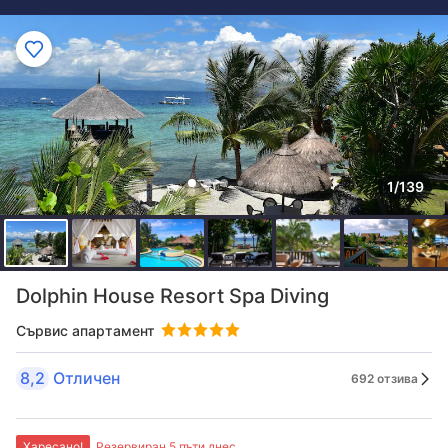
1/139
Dolphin House Resort Spa Diving
Сървис апартамент
8,2
Отличен
692 отзива
Харесано!
Резервиран 5 пъти днес