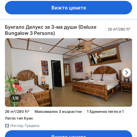
Вижте цените
Бунгало Делукс за 3-ма души (Deluxe
26 m²/280 ft²
Bungalow 3 Persons)
1/6
26 m²/280 ft²
Максимално 3 възрастни
1 Единично легло и 1
Легло тип Куин
Изглед: Градина