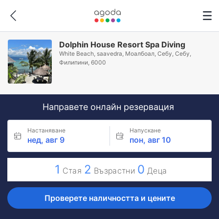
Dolphin House Resort Spa Diving
White Beach, saavedra, Моалбоал, Себу, Себу,
Филипини, 6000
Направете онлайн резервация
Настаняване
Напускане
нед, авг 9
пон, авг 10
1
2
0
Стая
Възрастни
Деца
Проверете наличността и цените