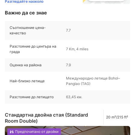
Разгледайте наоколо
Важно да се знае
Съотношение цена-
7.7
качество
Разстояние до центъра на
7 Km, 4 miles
града
Оценка на района
7.9
Международно летище Bohol–
Най-близко летище
Panglao (TAG)
Разстояние до летището
63,45 км.
Стандартна двойна стая (Standard
20 m²/215 ft²
Room Double)
Предпочитано от двойки