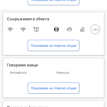
Съоръжения в обекта
Показване на повече опции
Говорими езици
Английски
Немски
Филипински
Френски
Показване на повече опции
Холандски