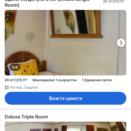
20 m²/215 ft²
Room)
1/4
20 m²/215 ft²
Максимално 1 възрастен
1 Единично легло
Изглед: Градина
Вижте цените
Deluxe Triple Room