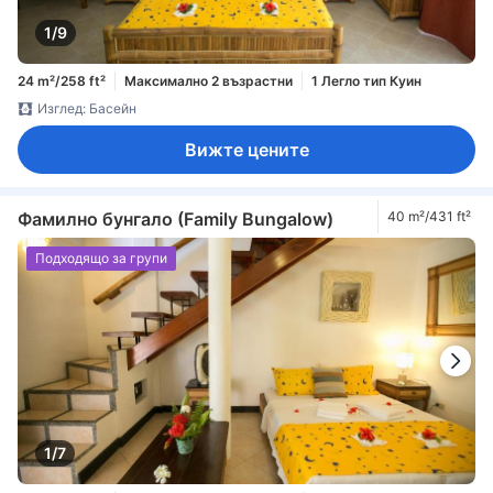
1/9
24 m²/258 ft²
Максимално 2 възрастни
1 Легло тип Куин
Изглед: Басейн
Вижте цените
Фамилно бунгало (Family Bungalow)
40 m²/431 ft²
Подходящо за групи
1/7