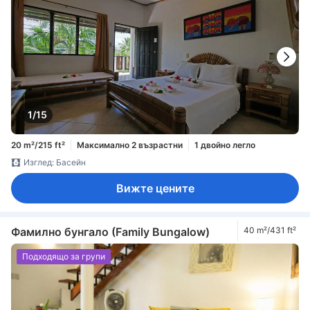
1/15
20 m²/215 ft²
Максимално 2 възрастни
1 двойно легло
Изглед: Басейн
Вижте цените
Фамилно бунгало (Family Bungalow)
40 m²/431 ft²
Подходящо за групи