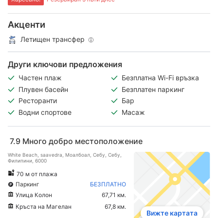
Акценти
Летищен трансфер
Други ключови предложения
Частен плаж
Безплатна Wi-Fi връзка
Плувен басейн
Безплатен паркинг
Ресторанти
Бар
Водни спортове
Масаж
7.9
Много добро местоположение
White Beach, saavedra, Моалбоал, Себу, Себу,
Филипини, 6000
70 м от плажа
Паркинг
БЕЗПЛАТНО
Улица Колон
67,71 км.
Кръста на Магелан
67,8 км.
Вижте картата