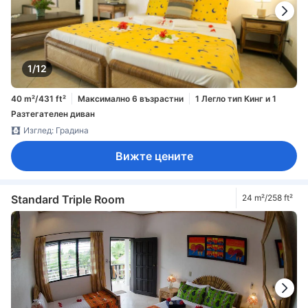
1/12
40 m²/431 ft²
Максимално 6 възрастни
1 Легло тип Кинг и 1
Разтегателен диван
Изглед: Градина
Вижте цените
Standard Triple Room
24 m²/258 ft²