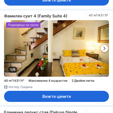
Вижте цените
Фамилен суит 4 (Family Suite 4)
40 m²/431 ft²
Подходящо за групи
1/6
40 m²/431 ft²
Максимално 4 възрастни
2 Двойни легла
Изглед: Градина
Вижте цените
Единична делукс стая (Deluxe Single