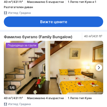
40 m²/431 ft²
Максимално 5 възрастни
1 Легло тип Куин и 1
Разтегателен диван
Изглед: Градина
Вижте цените
Фамилно бунгало (Family Bungalow)
40 m²/431 ft²
Подходящо за групи
1/6
40 m²/431 ft²
Максимално 4 възрастни
1 Легло тип Куин
Изглед: Градина