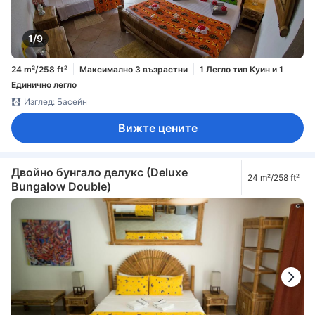
1/9
24 m²/258 ft²
Максимално 3 възрастни
1 Легло тип Куин и 1
Единично легло
Изглед: Басейн
Вижте цените
Двойно бунгало делукс (Deluxe
24 m²/258 ft²
Bungalow Double)