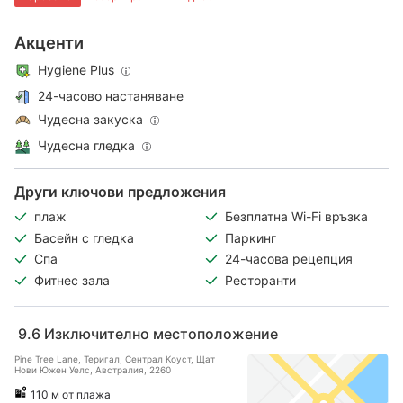
Акценти
Hygiene Plus
24-часово настаняване
Чудесна закуска
Чудесна гледка
Други ключови предложения
плаж
Безплатна Wi-Fi връзка
Басейн с гледка
Паркинг
Спа
24-часова рецепция
Фитнес зала
Ресторанти
9.6
Изключително местоположение
Pine Tree Lane, Теригал, Сентрал Коуст, Щат
Нови Южен Уелс, Австралия, 2260
110 м от плажа