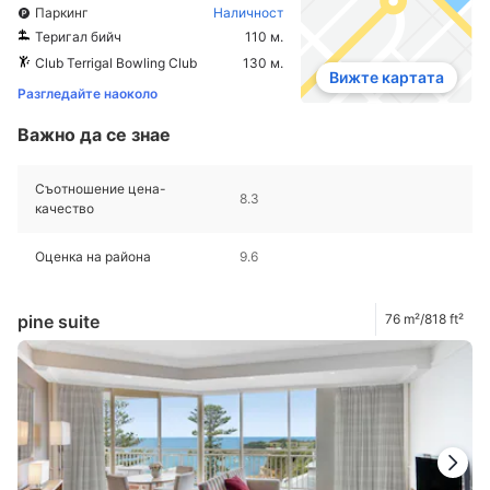
Паркинг
Наличност
Теригал бийч
110 м.
Club Terrigal Bowling Club
130 м.
Вижте картата
Разгледайте наоколо
Важно да се знае
Съотношение цена-
8.3
качество
Оценка на района
9.6
pine suite
76 m²/818 ft²