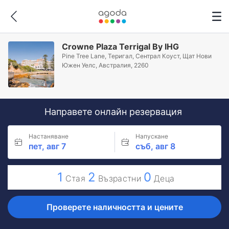
Crowne Plaza Terrigal By IHG
Pine Tree Lane, Теригал, Сентрал Коуст, Щат Нови
Южен Уелс, Австралия, 2260
Направете онлайн резервация
Настаняване
Напускане
пет, авг 7
съб, авг 8
1
2
0
Стая
Възрастни
Деца
Проверете наличността и цените