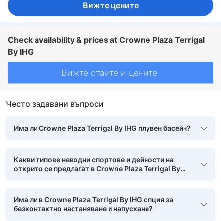
Вижте цените
Сателитна/кабелна телевизия
Телевизор
Телевизор с плосък екран
Телефон
Филми на поискване
Будилник
Звукоизолация
Климатик
Консиерж
Отопление
Пантофи
Плътни завеси
Спално бельо
Събуждане
Машина за кафе/чай
Минибар
Хладилник
Check availability & prices at Crowne Plaza Terrigal
Ежедневно почистване
Балкон/тераса
Бюро
Възможност за свръзка на стаите
Градински мебели
Диван
By IHG
Килими
Кофи за боклук
Кът за сядане
Прозорец
Сгъваемо легло
Гардеробна
Стойка за дрехи
Съоръжения за гладене
Бебешко креватче (при запитване)
Вижте стаите и цените
Детектор за дим
Достъпно чрез асансьор
Непушачи
Сейф в стаята
Функция за защита/сигурност
Често задавани въпроси
Има ли Crowne Plaza Terrigal By IHG плувен басейн?
Какви типове неводни спортове и дейности на
открито се предлагат в Crowne Plaza Terrigal By
IHG?
Има ли в Crowne Plaza Terrigal By IHG опция за
безконтактно настаняване и напускане?