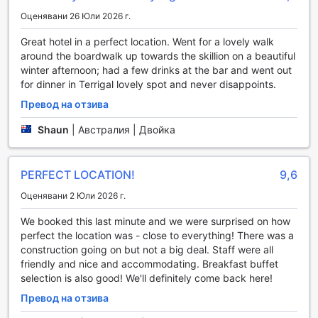
За любителите на активния отдих, околността предлага
Оценявани 26 Юли 2026 г.
разнообразие от възможности за риболов и пешеходен
туризъм. С близостта си до плажа, Crowne Plaza Terrigal
Great hotel in a perfect location. Went for a lovely walk
е идеалното място за любителите на водните спортове и
around the boardwalk up towards the skillion on a beautiful
слънчевите дни. Независимо дали искате да се
winter afternoon; had a few drinks at the bar and went out
разходите по живописните пътеки или да се насладите
for dinner in Terrigal lovely spot and never disappoints.
на релаксиращ ден на плажа, спортните съоръжения на
Превод на отзива
хотела са тук, за да направят вашето преживяване
незабравимо.
Shaun
|
Австралия | Двойка
Удобства за комфорт в Crowne Plaza Terrigal
PERFECT LOCATION!
9,6
Crowne Plaza Terrigal предлага изключително удобство
Оценявани 2 Юли 2026 г.
за своите гости с разнообразие от услуги, които
гарантират безпроблемен и приятен престой. С 24-
We booked this last minute and we were surprised on how
часова рум-сервис услуга, вие можете да се
perfect the location was - close to everything! There was a
насладите на любимите си ястия и напитки директно в
construction going on but not a big deal. Staff were all
стаята си, без да напускате уюта на вашето легло. За
friendly and nice and accommodating. Breakfast buffet
тези, които искат да изглеждат безупречно, хотелът
selection is also good! We'll definitely come back here!
предлага пране и химическо чистене, а също така и
услуги за бързо настаняване и напускане, което прави
Превод на отзива
процеса на регистрация и освобождаване