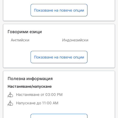
Показване на повече опции
Говорими езици
Английски
Индонезийски
Испански
Италиански
Показване на повече опции
Китайски (мандарин)
Френски
Японски
Полезна информация
Настаняване/напускане
Настаняване от
03:00 PM
Напускане до
11:00 AM