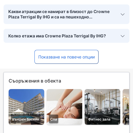
Какви атракции се намират в близост до Crowne
Plaza Terrigal By IHG и са на пешеходно
разстояние?
Колко етажа има Crowne Plaza Terrigal By IHG?
Показване на повече опции
Съоръжения в обекта
външен басейн
Спа
Фитнес зала
Бар