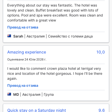
предлага спа център с разнообразие от услуги,
Everything about our stay was fantastic. The hotel was
включително масажи, хидромасажна вана и сауна.
lovely and clean. Buffet breakfast was good with lots of
Възползвайте се от релаксиращите процедури, които
options. Pool and spa were excellent. Room was clean and
ще освежат тялото и ума ви, или се потопете в парната
comfortable with a great view
стая, за да се почувствате напълно обновени. Тези
удобства са перфектни за гостите, които искат да се
Превод на отзива
поглезят и да се насладят на спокойствието, което
Sarah
|
Австралия | Семейство с големи деца
предлага този прекрасен хотел на Сентрал Коуст.
Спортни съоръжения в Crowne Plaza Terrigal
Amazing experience
10,0
Crowne Plaza Terrigal предлага впечатляващи спортни
Оценявани 24 Юли 2026 г.
съоръжения, които ще задоволят нуждите на всеки
активен посетител. Фитнес центърът е оборудван с
I would like to comment crown plaza hotel at terrigal very
модерни уреди и предлага безплатен достъп за всички
nice and location of the hotel gorgeous. I hope I'll be there
гости, което ви позволява да поддържате своята
again.
фитнес рутина дори и на почивка. След интензивна
Превод на отзива
тренировка, можете да се освежите в открития басейн,
където слънчевите лъчи и морската атмосфера ще ви
MD
|
Австралия | Група
накарат да се почувствате прекрасно. За допълнителен
релакс, басейнът разполага с бар, където можете да се
насладите на освежаващи напитки и леки закуски,
Quick stay on a Saturday night
9,6
докато се наслаждавате на гледката към океана.