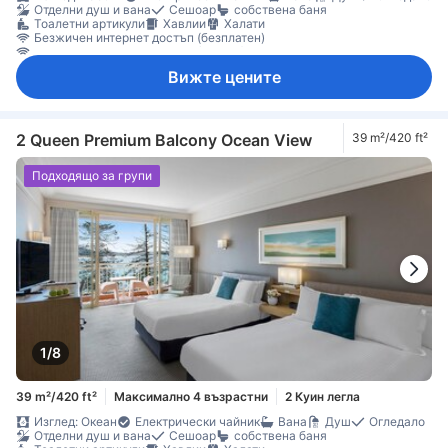
Отделни душ и вана
Сешоар
собствена баня
Тоалетни артикули
Хавлии
Халати
Безжичен интернет достъп (безплатен)
Безжичен интернет достъп (платен)
Достъп до интернет (безжичен)
Вижте цените
ЛАН Интернет достъп (безплатен)
ЛАН Интернет достъп (платен)
Сателитна/кабелна телевизия
Телевизор
Телевизор с плосък екран
Телефон
Филми на поискване
Будилник
Звукоизолация
Климатик
Консиерж
Отопление
Пантофи
Плътни завеси
Спално бельо
Събуждане
2 Queen Premium Balcony Ocean View
39 m²/420 ft²
Машина за кафе/чай
Минибар
Хладилник
Ежедневно почистване
Балкон/тераса
Бюро
Подходящо за групи
Възможност за свръзка на стаите
Градински мебели
Диван
Килими
Кофи за боклук
Кът за сядане
Прозорец
Гардеробна
Стойка за дрехи
Съоръжения за гладене
Бебешко креватче (при запитване)
Детектор за дим
Достъпно чрез асансьор
Непушачи
Сейф в стаята
Функция за защита/сигурност
1/8
39 m²/420 ft²
Максимално 4 възрастни
2 Куин легла
Изглед: Океан
Електрически чайник
Вана
Душ
Огледало
Отделни душ и вана
Сешоар
собствена баня