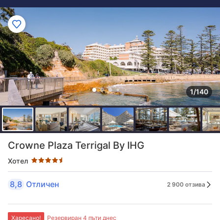
1/140
Оценка в звезди: 4.5 звезди
Crowne Plaza Terrigal By IHG
Хотел
8,8
Отличен
2 900 отзива
Харесано!
Резервиран 4 пъти днес