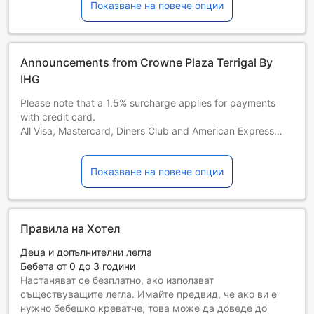
Показване на повече опции
Announcements from Crowne Plaza Terrigal By
IHG
Please note that a 1.5% surcharge applies for payments
with credit card.
All Visa, Mastercard, Diners Club and American Express
credit card transactions will incur a 1.5% surcharge.
Показване на повече опции
Правила на Хотел
Деца и допълнителни легла
Бебета от 0 до 3 години
Настаняват се безплатно, ако използват
съществуващите легла. Имайте предвид, че ако ви е
нужно бебешко креватче, това може да доведе до