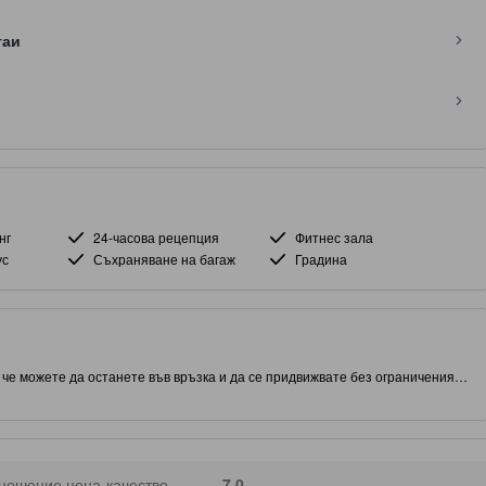
таи
нг
24-часова рецепция
Фитнес зала
ус
Съхраняване на багаж
Градина
а че можете да останете във връзка и да се придвижвате без ограничения.
бу, този обект ви дава близък достъп до атракции и интересни места за
ия обект: Базилика Св. Нино. Този обект с 3.5 звезди предлага фитнес
помнящ се.
ношение цена-качество
7,0