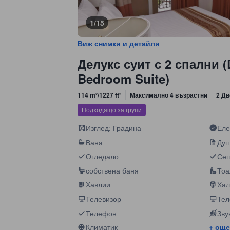
1/15
Виж снимки и детайли
Делукс суит с 2 спални (
Bedroom Suite)
114 m²/1227 ft²
Максимално 4 възрастни
2 Дв
Подходящо за групи
Изглед: Градина
Еле
Вана
Ду
Огледало
Се
собствена баня
Тоа
Хавлии
Хал
Телевизор
Тел
Телефон
Зву
Климатик
+ още