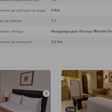
тояние до центъра на града
8 Km
ка на района
7,1
близко летище
Международно Летище Mactan-Ce
тояние до летището
2,3 Км.
1/18