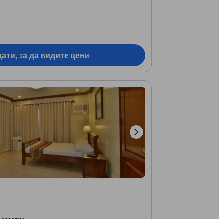
ати, за да видите цени
ъзрастни