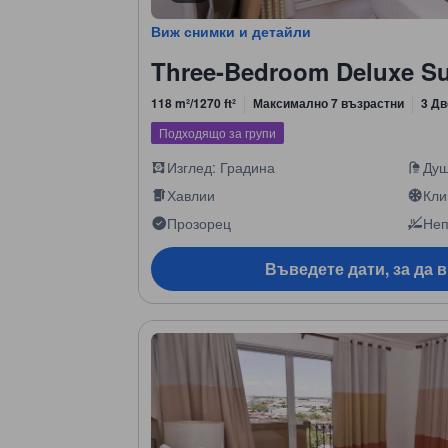
Виж снимки и детайли
Three-Bedroom Deluxe Su
118 m²/1270 ft²
Максимално 7 възрастни
3 Дв
Подходящо за групи
Изглед: Градина
Ду
Хавлии
Кли
Прозорец
Неп
Въведете дати, за да 