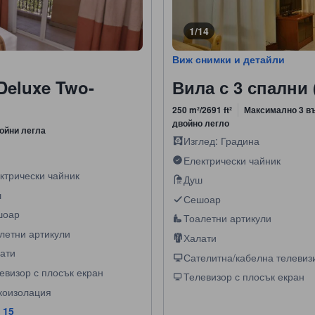
1/14
Виж снимки и детайли
Deluxe Two-
Вила с 3 спални 
250 m²/2691 ft²
Максимално 3 в
двойно легло
ойни легла
Изглед: Градина
Електрически чайник
ктрически чайник
Душ
ш
Сешоар
шоар
Тоалетни артикули
летни артикули
Халати
ати
Сателитна/кабелна телевиз
евизор с плосък екран
Телевизор с плосък екран
коизолация
 15