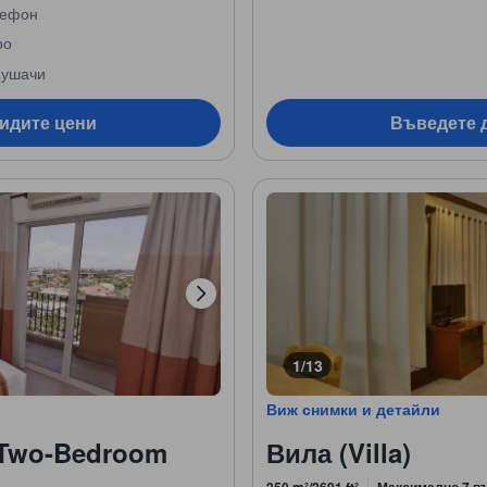
лефон
ро
ушачи
видите цени
Въведете д
1/13
Виж снимки и детайли
(Two-Bedroom
Вила (Villa)
250 m²/2691 ft²
Максимално 7 в