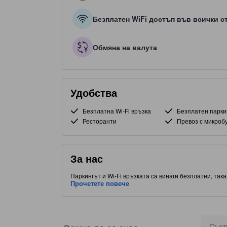
Безплатен WiFi достъп във всички с
Обмяна на валута
Удобства
Безплатна Wi-Fi връзка
Безплатен парки
Ресторанти
Превоз с микроб
За нас
Паркингът и Wi-Fi връзката са винаги безплатни, так
С удобно разположение до Мактан айланд, част от Се
Прочетете повече
хранене. Не си тръгвайте, преди да посетите известн
център, за да направи престоя ви още по-богат и за
Съот