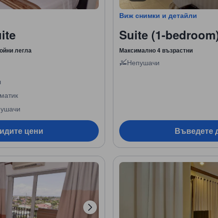
Виж снимки и детайли
ite
Suite (1-bedroom
ойни легла
Максимално 4 възрастни
Непушачи
ш
матик
ушачи
видите цени
Въведете д