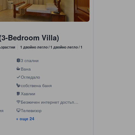
(3-Bedroom Villa)
ъзрастни
1 двойно легло / 1 двойно легло / 1
3 спални
Вана
Огледало
собствена баня
Хавлии
Безжичен интернет достъп
(безплатен)
ия
Телевизор
+ още 24