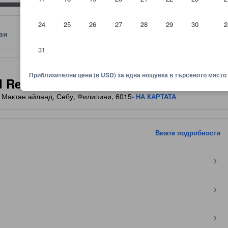
24
25
26
27
28
29
30
2
ви
Местоположение
Правила
31
няване показва комфорта, удобствата и съоръженията, които да оч
Приблизителни цени (в USD) за една нощувка в търсеното място
 Residences - Mactan
y, Мактан айланд, Себу, Филипини, 6015
- НА КАРТАТА
Вижте подробности