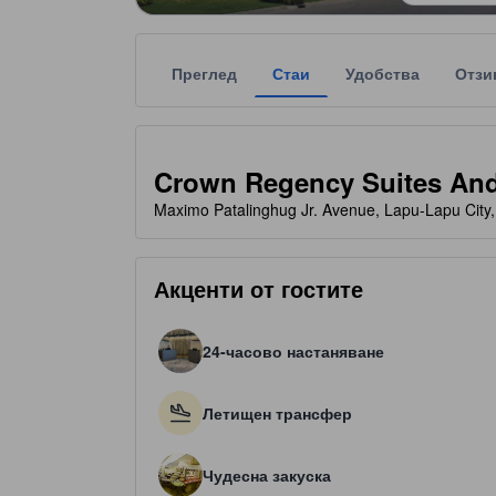
Преглед
Стаи
Удобства
Отзи
Всяка звездна категоризация на обекта за наста
tooltip
3.5 звезди от общо 5
Crown Regency Suites And
Maximo Patalinghug Jr. Avenue, Lapu-Lapu Cit
Акценти от гостите
24-часово настаняване
Летищен трансфер
Чудесна закуска