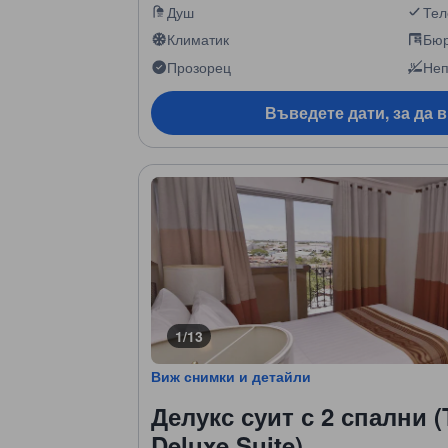
Душ
Те
Климатик
Бю
Прозорец
Неп
Въведете дати, за да 
1/13
Виж снимки и детайли
Делукс суит с 2 спални 
Deluxe Suite)