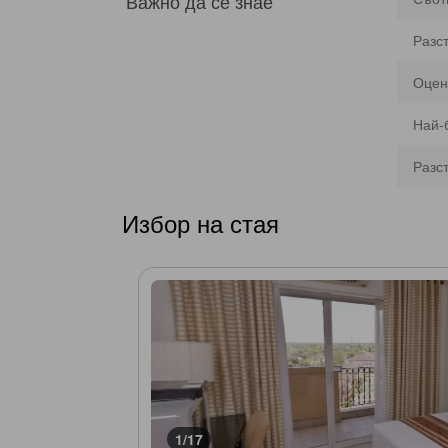
Важно да се знае
Разс
Оцен
Най-
Разс
Избор на стая
1/17