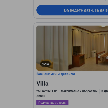
Въведете дати, за да 
1/14
Виж снимки и детайли
Villa
250 m²/2691 ft²
Максимално 7 възрастни
3 Дв
диван
Подходящо за групи