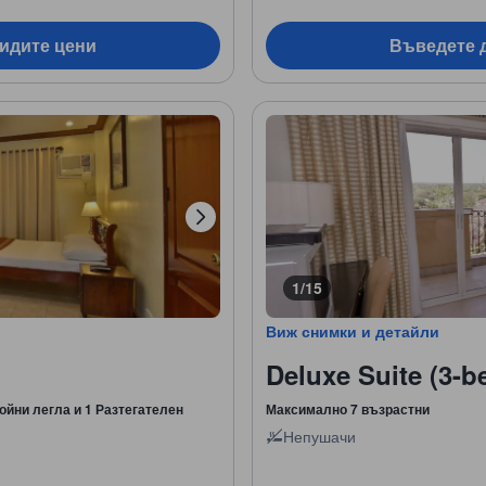
видите цени
Въведете д
1/15
Виж снимки и детайли
Deluxe Suite (3-
ойни легла и 1 Разтегателен
Максимално 7 възрастни
Непушачи