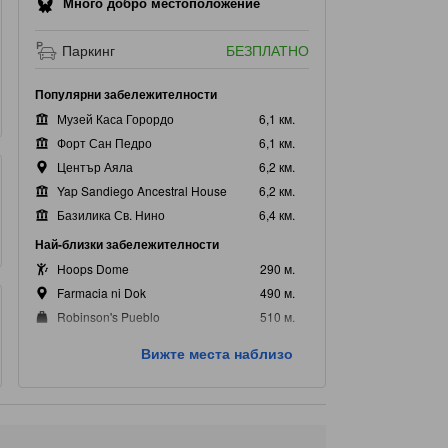
Много добро местоположение
Паркинг
БЕЗПЛАТНО
Популярни забележителности
Музей Каса Горордо
6,1 км.
Форт Сан Педро
6,1 км.
Център Аяла
6,2 км.
Yap Sandiego Ancestral House
6,2 км.
Базилика Св. Нино
6,4 км.
Най-близки забележителности
Hoops Dome
290 м.
Farmacia ni Dok
490 м.
Robinson's Pueblo
510 м.
SM Hypermart
670 м.
Вижте места наблизо
Mom And Kids Clinic
670 м.