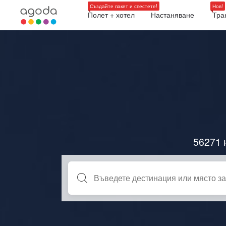
Създайте пакет и спестете!
Нов!
Полет + хотел
Настаняване
Тра
56271 