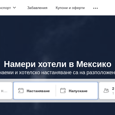
нспорт
Забавления
Купони и оферти
Намери хотели в Мексико
наеми и хотелско настаняване са на разположен
2
Настаняване
Напускане
1