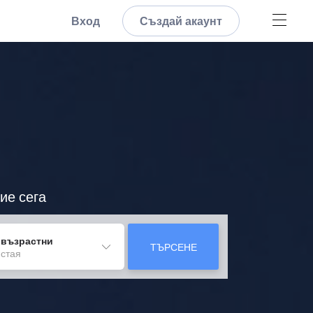
Вход
Създай акаунт
ие сега
 възрастни
ТЪРСЕНЕ
 стая