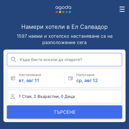
Намери хотели в Ел Салвадор
1597 наеми и хотелско настаняване са на
разположение сега
Къде бихте искали да отидете?
Настаняване
Напускане
вт, авг 11
ср, авг 12
1
Стая,
2
Възрастни,
0
Деца
ТЪРСЕНЕ