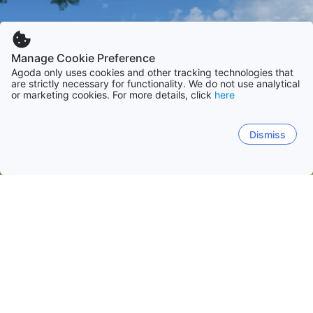
Manage Cookie Preference
Agoda only uses cookies and other tracking technologies that
are strictly necessary for functionality. We do not use analytical
or marketing cookies. For more details, click
here
Dismiss
Начало
Ел Салвадор
Сан Салвадор
Ла Либертад
Сонсонате
Санта Ан
Сан Салвадор
Ла Либертад
Санта Ана
Сан Миге