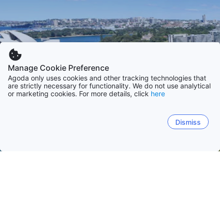
Manage Cookie Preference
Agoda only uses cookies and other tracking technologies that
are strictly necessary for functionality. We do not use analytical
or marketing cookies. For more details, click
here
Dismiss
Начало
Австралия
Щат Нови Южен Уелс
Виктория
Куинсланд
Щата
Сидни
Мелбърн
Съншайн Коуст
Голд Коуст