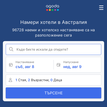
Намери хотели в Австралия
96728 наеми и хотелско настаняване са на
разположение сега
Къде бихте искали да отидете?
Настаняване
Напускане
съб, авг 8
нед, авг 9
1
Стая,
2
Възрастни,
0
Деца
ТЪРСЕНЕ