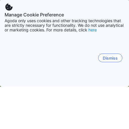
Manage Cookie Preference
Agoda only uses cookies and other tracking technologies that
are strictly necessary for functionality. We do not use analytical
or marketing cookies. For more details, click
here
Dismiss
Начало
Китай Обекти
Провинция Хънан Обекти
Женгжу
Женгжу
Луоянг
Каифенг
Нанянг
Ксинксианг
Jinshui
Guancheng
Xinzheng
Джунюен
Erqi