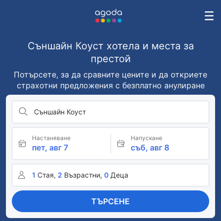
Съншайн Коуст хотела и места за
престой
Потърсете, за да сравните цените и да откриете
страхотни предложения с безплатно анулиране
Съншайн Коуст
Настаняване
Напускане
пет, авг 7
съб, авг 8
1
Стая,
2
Възрастни,
0
Деца
ТЪРСЕНЕ