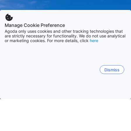
Manage Cookie Preference
Agoda only uses cookies and other tracking technologies that
are strictly necessary for functionality. We do not use analytical
or marketing cookies. For more details, click
here
Dismiss
Начало
Австралия Обекти
Куинсланд Обекти
Съншайн К
Съншайн Коуст
Голд Коуст
Бризбейн
Кeрнс