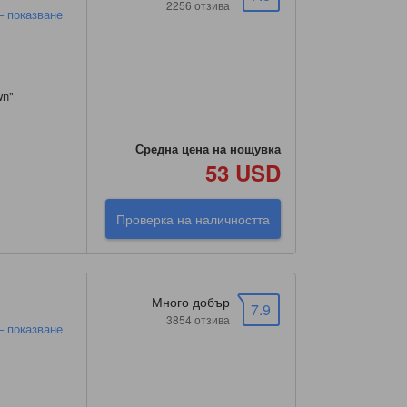
2256 отзива
– показване
wn
"
Средна цена на нощувка
53 USD
Проверка на наличността
Много добър
7.9
3854 отзива
– показване