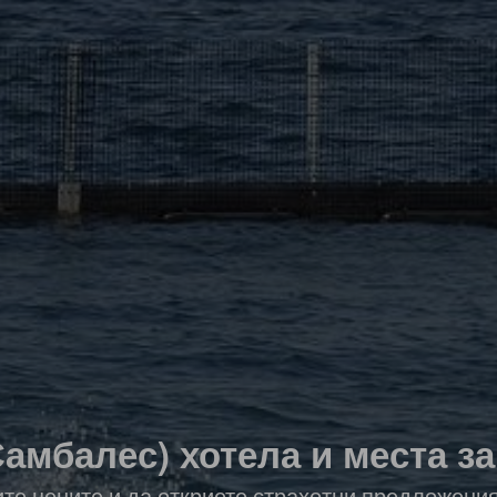
амбалес) хотела и места з
ите цените и да откриете страхотни предложени