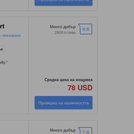
rt
Много добър
6.8
2929 отзива
– показване
+6
dly.
"
Средна цена на нощувка
78 USD
Проверка на наличността
Много добър
7.8