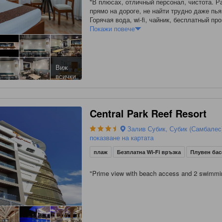
"
В плюсах, отличный персонал, чистота. 
прямо на дороге, не найти трудно даже пь
Горячая вода, wi-fi, чайник, бесплатный пр
девчонок, коих много рядом. Всё отлично. 
Покажи повече
кондёр достал своим капаньем.
"
Виж
всички
Central Park Reef Resort
Залив Субик, Субик (Самбалес
показване на картата
плаж
Безплатна Wi-Fi връзка
Плувен ба
"
Prime view with beach access and 2 swimmi