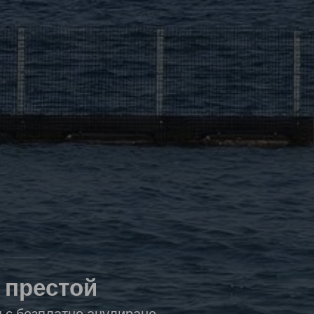
а престой
я с безплатно анулиране