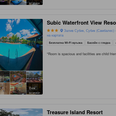
всички
Subic Waterfront View Reso
Залив Субик, Субик (Самбалес) 
на картата
Безплатна Wi-Fi връзка
Басейн с гледка
"
Room is spacious and facilities are child frien
Виж
всички
Treasure Island Resort