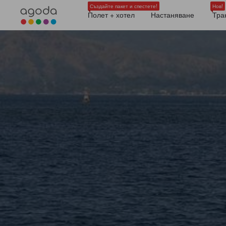
Създайте пакет и спестете!
Нов!
Полет + хотел
Настаняване
Тра