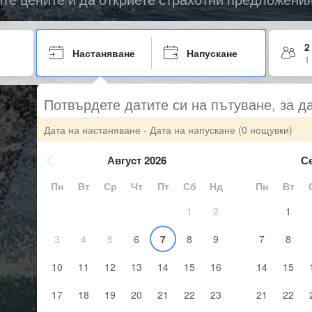
2
Настаняване
Напускане
1
Потвърдете датите си на пътуване, за д
Дата на настаняване - Дата на напускане
(0 нощувки)
Август 2026
С
Пн
Вт
Ср
Чт
Пт
Сб
Нд
Пн
Вт
1
2
1
3
4
5
6
7
8
9
7
8
10
11
12
13
14
15
16
14
15
17
18
19
20
21
22
23
21
22