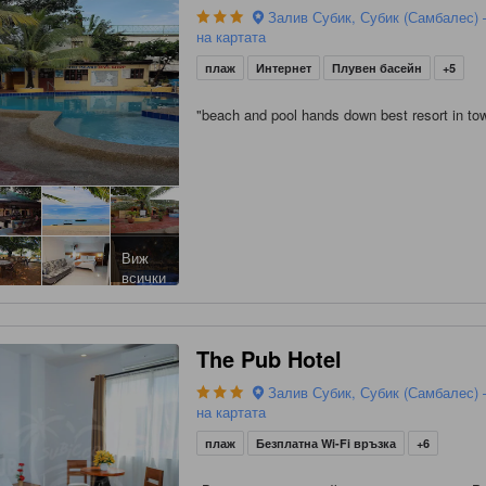
Залив Субик, Субик (Самбалес) 
на картата
плаж
Интернет
Плувен басейн
+5
"
beach and pool hands down best resort in to
Виж
всички
The Pub Hotel
Залив Субик, Субик (Самбалес) 
на картата
плаж
Безплатна Wi-Fi връзка
+6