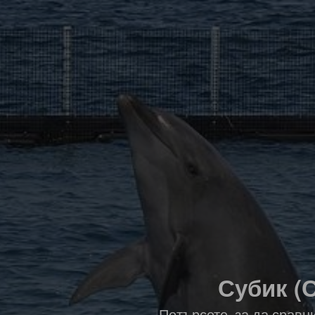
Субик (С
Потърсете, за да сравн