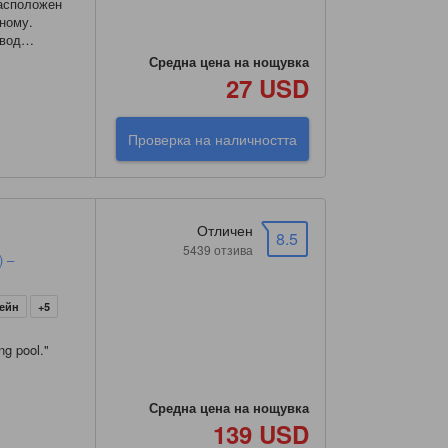
Расположен
яному.
овод
В минусе,
Средна цена на нощувка
27 USD
Проверка на наличността
Отличен
8.5
5439 отзива
) –
сейн
+5
ng pool.
"
Средна цена на нощувка
139 USD