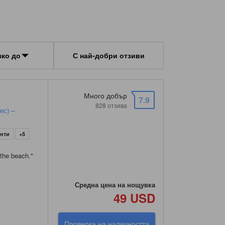
зко до
С най-добри отзиви
Много добър
7.9
828 отзива
ес) –
анти
+5
 the beach.
"
Средна цена на нощувка
49 USD
Проверка на наличността