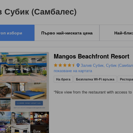
в Субик (Самбалес)
топ избори
Първо най-ниската цена
Най-бли
Mangos Beachfront Resort
Залив Субик, Субик (Самбал
показване на картата
На брега
Безплатна Wi-Fi връзка
Рестор
"
Nice view from the restaurant with access to
Виж