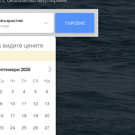
 възрастни
ТЪРСЕНЕ
 стая
а видите цените
ептември 2026
Ср
Чт
Пт
Сб
Нд
2
3
4
5
6
9
10
11
12
13
16
17
18
19
20
23
24
25
26
27