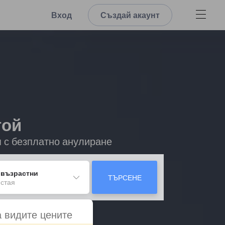
Вход
Създай акаунт
той
я с безплатно анулиране
 възрастни
ТЪРСЕНЕ
 стая
а видите цените