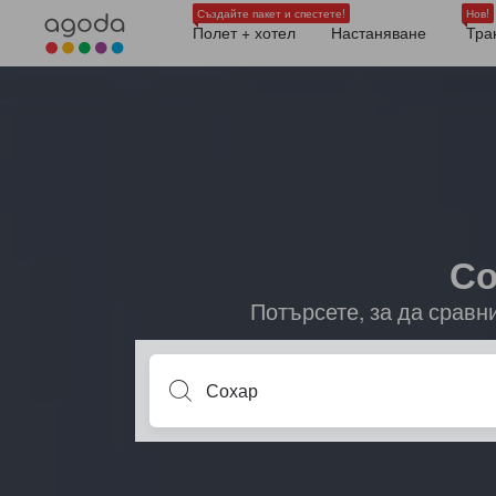
Създайте пакет и спестете!
Нов!
Полет + хотел
Настаняване
Тра
Со
Потърсете, за да сравн