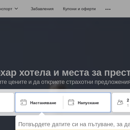
нспорт
Забавления
Купони и оферти
хар хотела и места за прес
ите цените и да откриете страхотни предложени
2
Настаняване
Напускане
1
Потвърдете датите си на пътуване, за д