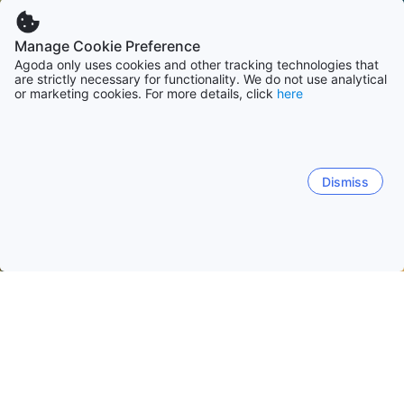
Manage Cookie Preference
Agoda only uses cookies and other tracking technologies that
are strictly necessary for functionality. We do not use analytical
or marketing cookies. For more details, click
here
Dismiss
Начало
Филипини Обекти
Суригао дел Норте Обекти
Sia
Siargao Island
Суригао
Бургос (Суригао)
Santa 
Генерал Луна
Burgos
Сан Исидро
Дапа
Pilar