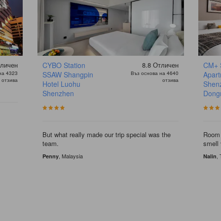
личен
CYBO Station
8.8
Отличен
CM+ 
на 4323
SSAW Shangpin
Въз основа на 4640
Apar
отзива
отзива
Hotel Luohu
Shen
Shenzhen
Dong
But what really made our trip special was the
Room 
team.
smell 
, Malaysia
,
Penny
Nalin