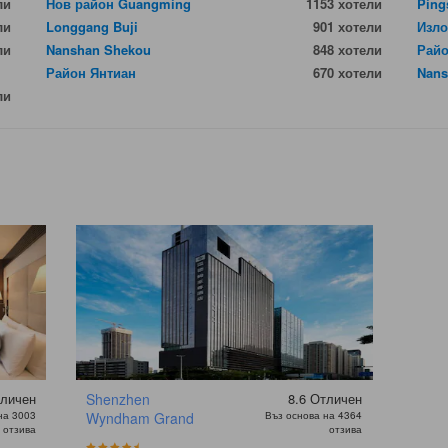
ли
Нов район Guangming
1153 хотели
Ping
ли
Longgang Buji
901 хотели
Изло
ли
Nanshan Shekou
848 хотели
Райо
Район Янтиан
670 хотели
Nans
ли
личен
Shenzhen
8.6
Отличен
на 3003
Wyndham Grand
Въз основа на 4364
отзива
отзива