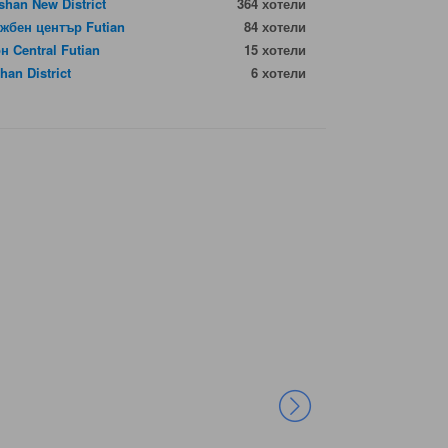
shan New District
364 хотели
жбен център Futian
84 хотели
н Central Futian
15 хотели
han District
6 хотели