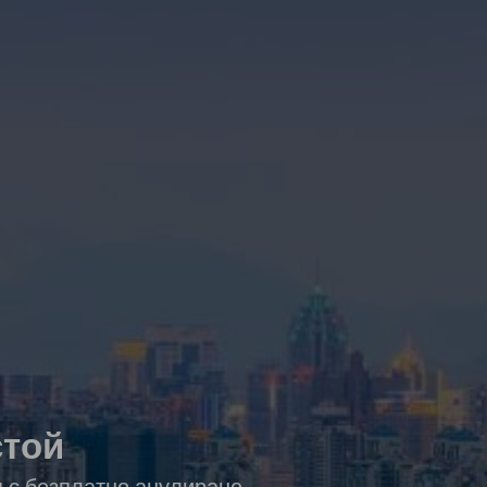
стой
я с безплатно анулиране