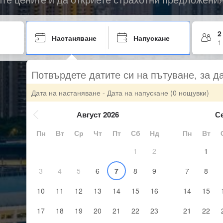
2
Настаняване
Напускане
1
Потвърдете датите си на пътуване, за д
Дата на настаняване - Дата на напускане
(0 нощувки)
Август 2026
С
Пн
Вт
Ср
Чт
Пт
Сб
Нд
Пн
Вт
1
2
1
3
4
5
6
7
8
9
7
8
10
11
12
13
14
15
16
14
15
17
18
19
20
21
22
23
21
22