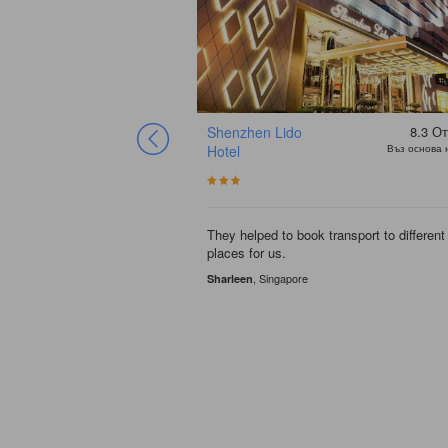
8.3
Отличен
Shenzhen Lido
8.3
От
Въз основа на 487
Hotel
Въз основа 
отзива
They helped to book transport to different
places for us.
秋果..相比起那邊更喜歡這
.房間亦有小度非常方便..
, Singapore
Sharleen
, China