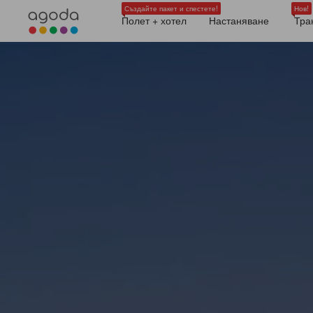
Създайте пакет и спестете!
Нов!
Полет + хотел
Настаняване
Тра