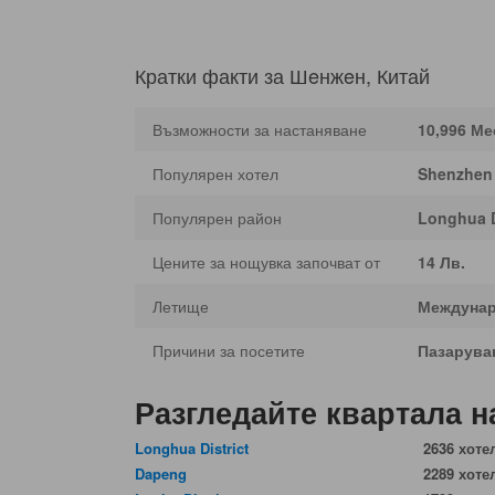
Кратки факти за Шeнжeн, Китай
Възможности за настаняване
10,996 Ме
Популярен хотел
Shenzhen 
Популярен район
Longhua D
Цените за нощувка започват от
14 Лв.
Летище
Междунар
Причини за посетите
Пазарува
Разгледайте квартала 
Longhua District
2636 хоте
Dapeng
2289 хоте