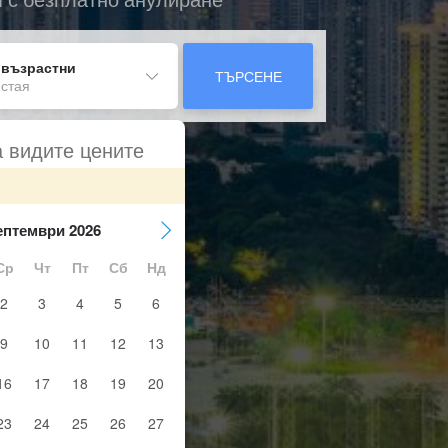
 възрастни
ТЪРСЕНЕ
 стая
а видите цените
ептември 2026
Ср
Чт
Пт
Сб
Нд
2
3
4
5
6
9
10
11
12
13
16
17
18
19
20
23
24
25
26
27