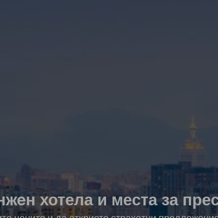
жeн хотела и места за пре
ите цените и да откриете страхотни предложени