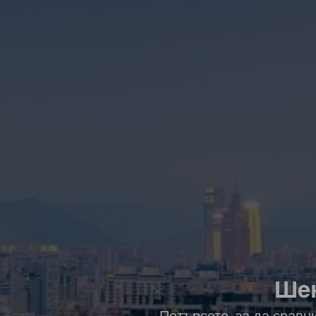
Шeн
Потърсете, за да сравн