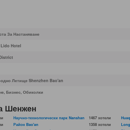
ста За Настаняване
Lido Hotel
istrict
одно Летище Shenzhen Bao'an
не, Бизнес, Обиколки
на Шeнжeн
ли
Научно-технологически парк Nanshan
1467 хотели
Huaq
ли
Район Bao'an
1358 хотели
Long