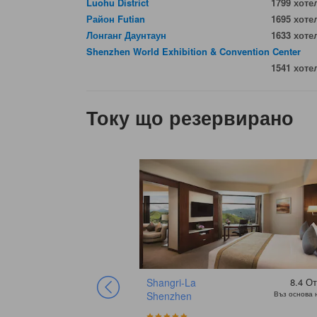
Luohu District
1799 хоте
Район Futian
1695 хоте
Лонганг Даунтаун
1633 хоте
Shenzhen World Exhibition & Convention Center
1541 хоте
Току що резервирано
Shangri-La
8.4
От
Shenzhen
Въз основа 