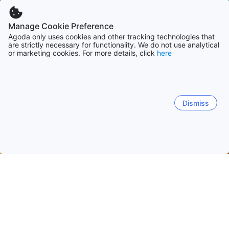
Manage Cookie Preference
Agoda only uses cookies and other tracking technologies that
are strictly necessary for functionality. We do not use analytical
or marketing cookies. For more details, click
here
Dismiss
Начало
Оман Обекти
Маскат Обекти
Сийб (Маскат)
Сийб (Маскат)
Маскат
Al Amarat
Hayl Al ‘Umayr
Al Maabilah
Сееб