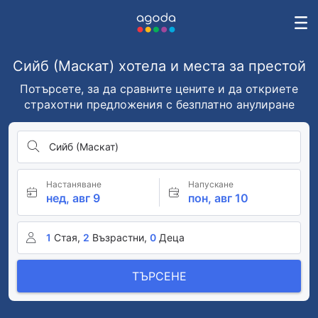
Сийб (Маскат) хотела и места за престой
Потърсете, за да сравните цените и да откриете
страхотни предложения с безплатно анулиране
Сийб (Маскат)
Настаняване
Напускане
нед, авг 9
пон, авг 10
1
Стая,
2
Възрастни,
0
Деца
ТЪРСЕНЕ