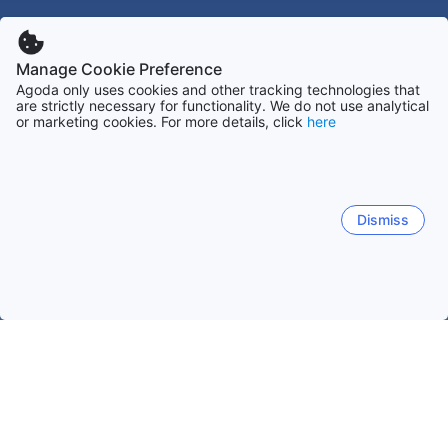
Manage Cookie Preference
Agoda only uses cookies and other tracking technologies that
are strictly necessary for functionality. We do not use analytical
or marketing cookies. For more details, click
here
Dismiss
Начало
Гватемала Обекти
Солола Обекти
San Marcos La
San Marcos La Laguna
Панаачел
San Pedro La Lagun