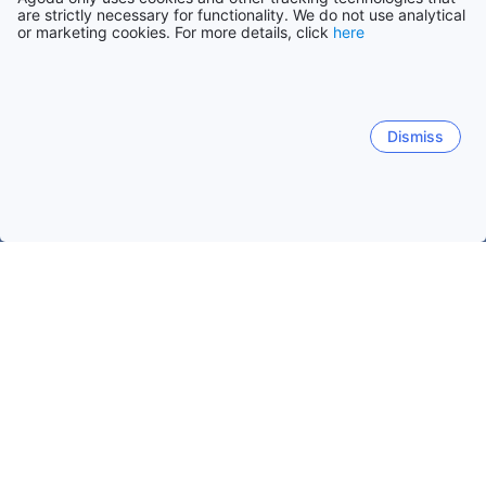
are strictly necessary for functionality. We do not use analytical
or marketing cookies. For more details, click
here
Dismiss
Начало
Гватемала Обекти
Реталулеу Обекти
Retalhuleu
Retalhuleu
Реталулеу
Zona 1
Популярни дати за пътуване