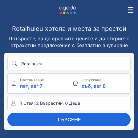
Retalhuleu хотела и места за престой
Потърсете, за да сравните цените и да откриете
страхотни предложения с безплатно анулиране
Retalhuleu
Настаняване
Напускане
пет, авг 7
съб, авг 8
1
Стая,
2
Възрастни,
0
Деца
ТЪРСЕНЕ