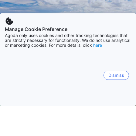
Manage Cookie Preference
Agoda only uses cookies and other tracking technologies that
are strictly necessary for functionality. We do not use analytical
or marketing cookies. For more details, click
here
Dismiss
Начало
Австралия Обекти
Щат Нови Южен Уелс Обекти
Порт Стивънс
Сидни
Байрън Бей
Джервис Бей