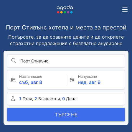
Порт Стивънс хотела и места за престой
Потърсете, за да сравните цените и да откриете
страхотни предложения с безплатно анулиране
Порт Стивънс
Настаняване
Напускане
съб, авг 8
нед, авг 9
1
Стая,
2
Възрастни,
0
Деца
ТЪРСЕНЕ