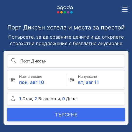
Порт Диксън хотела и места за престой
Потърсете, за да сравните цените и да откриете
страхотни предложения с безплатно анулиране
Порт Диксън
Настаняване
Напускане
пон, авг 10
вт, авг 11
1
Стая,
2
Възрастни,
0
Деца
ТЪРСЕНЕ