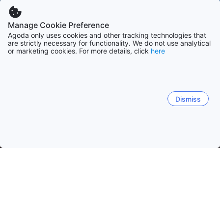
Manage Cookie Preference
Agoda only uses cookies and other tracking technologies that
are strictly necessary for functionality. We do not use analytical
or marketing cookies. For more details, click
here
Dismiss
Начало
Малайзия Обекти
Щата Негери Сембилан Обекти
Порт Диксън
Серамбан
Нилай
Pantai
Куала 
Си Руса
Кампунг Си Руса
Крайбрежие на Порт Дикс