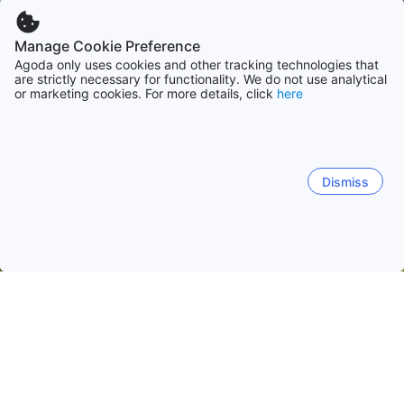
Manage Cookie Preference
Agoda only uses cookies and other tracking technologies that
are strictly necessary for functionality. We do not use analytical
or marketing cookies. For more details, click
here
Dismiss
Начало
САЩ Обекти
Аризона Обекти
Феникс (Аризона)
Феникс (Аризона)
Тусон (Аризона)
Лейк Хавасу Сит
North Scottsdale
Old Town Scottsdale
Downtown Pho