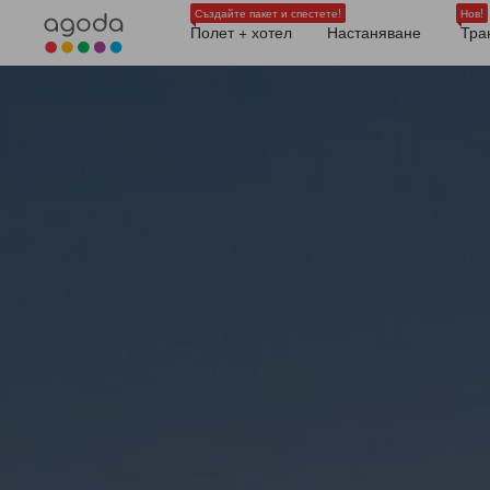
Създайте пакет и спестете!
Нов!
Полет + хотел
Настаняване
Тра