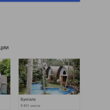
ции
Бунгала
8 801 имота