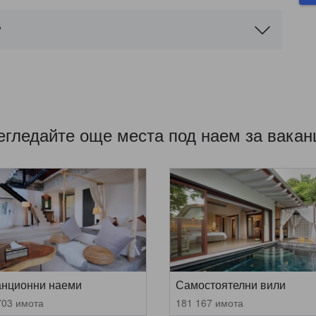
?
егледайте още места под наем за вакан
анционни наеми
Самостоятелни вили
703 имота
181 167 имота