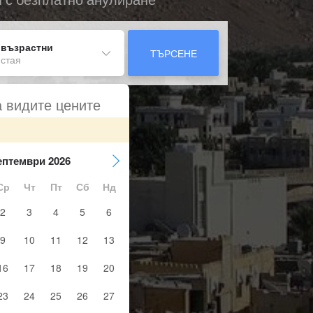
 възрастни
ТЪРСЕНЕ
 стая
а видите цените
ептември 2026
Ср
Чт
Пт
Сб
Нд
2
3
4
5
6
9
10
11
12
13
16
17
18
19
20
23
24
25
26
27