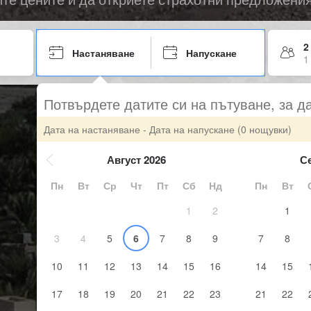
2
Настаняване
Напускане
1
Потвърдете датите си на пътуване, за д
Дата на настаняване - Дата на напускане
(0 нощувки)
Август 2026
С
Пн
Вт
Ср
Чт
Пт
Сб
Нд
Пн
Вт
1
2
1
3
4
5
6
7
8
9
7
8
10
11
12
13
14
15
16
14
15
17
18
19
20
21
22
23
21
22