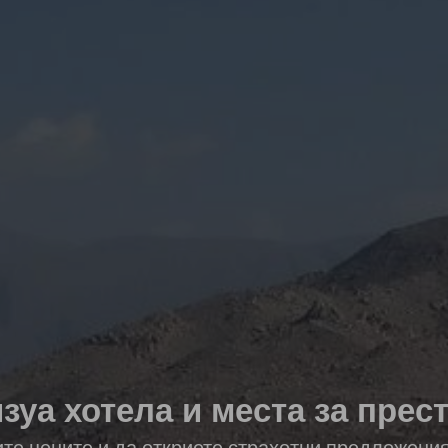
зуа хотела и места за прес
ите цените и да откриете страхотни предложени