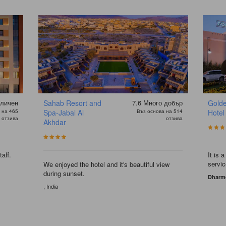
личен
Sahab Resort and
7.6
Много добър
Golde
 на 465
Spa-Jabal Al
Въз основа на 514
Hotel
отзива
отзива
Akhdar
aff.
It is 
servic
We enjoyed the hotel and it's beautiful view
during sunset.
Dharm
, India