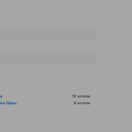
а
10 хотели
бел Шамс
6 хотели