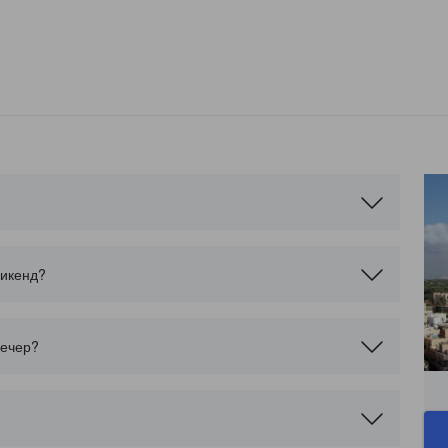
уикенд?
вечер?