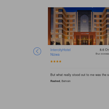
IntercityHotel
8.6
От
Nizwa
Въз основа
But what really stood out to me was the st
, Bahrain
Rashed