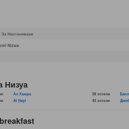
 За Настаняване
otel Nizwa
а Низуа
ли
Ал Хамра
58 хотели
Бахл
ли
Al Ḩayl
43 хотели
Дже
 breakfast