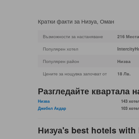
Кратки факти за Низуа, Оман
Възможности за настаняване
216 Места
Популярен хотел
IntercityH
Популярен район
Низва
Цените за нощувка започват от
18 Лв.
Разгледайте квартала н
Низва
143 хоте
Джебел Акдар
103 хоте
Низуа's best hotels with