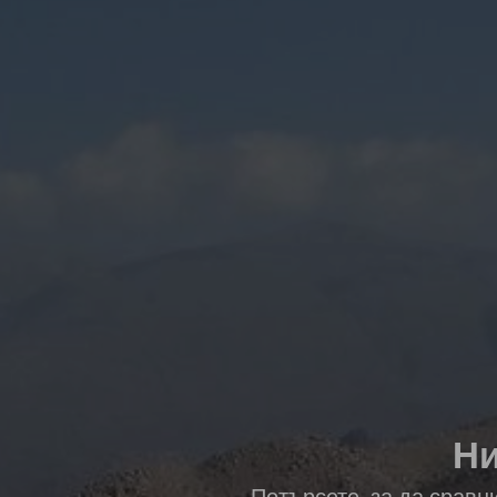
Ни
Потърсете, за да сравн