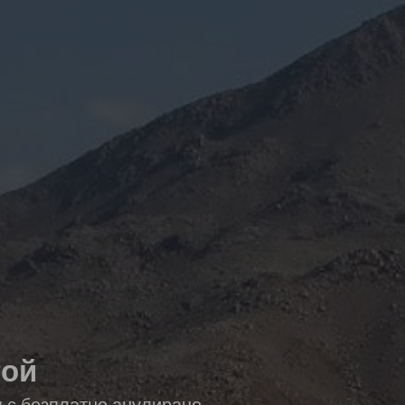
той
я с безплатно анулиране