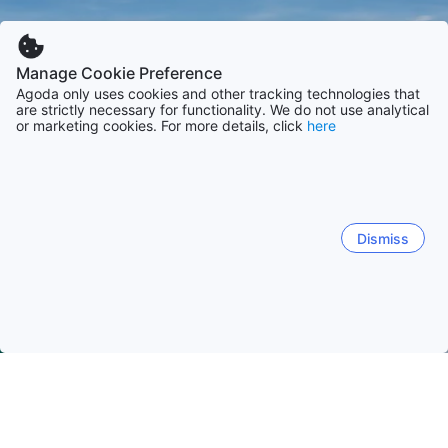
Manage Cookie Preference
Agoda only uses cookies and other tracking technologies that
are strictly necessary for functionality. We do not use analytical
or marketing cookies. For more details, click
here
Dismiss
Начало
Виетнам Обекти
Кхан Хоа Обекти
Nha Trang
Nha Trang
Phan Rang – Tháp Chàm (Ninh Thuận)
Ка Н