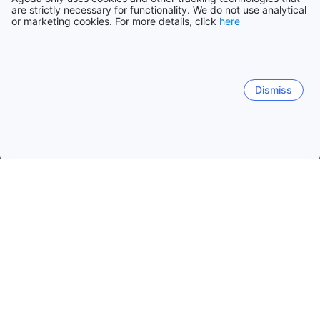
are strictly necessary for functionality. We do not use analytical
or marketing cookies. For more details, click
here
Dismiss
Начало
Хаити Обекти
Sud Department Обекти
Les Cayes
Les Cayes
Port-Salut
Cacor
Formon
Torbeck
Les Cayes
Популярни дати за пътуване