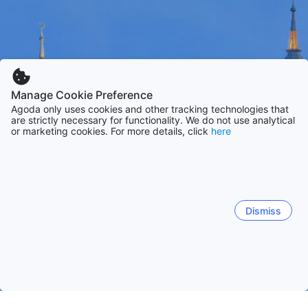
Manage Cookie Preference
Agoda only uses cookies and other tracking technologies that
are strictly necessary for functionality. We do not use analytical
or marketing cookies. For more details, click
here
Dismiss
Начало
Малайзия Обекти
Щата Теренггану Обекти
Куала