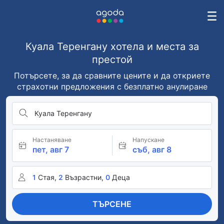
Куала Теренгану хотела и места за
престой
Потърсете, за да сравните цените и да откриете
страхотни предложения с безплатно анулиране
Куала Теренгану
Настаняване
Напускане
пет, авг 7
съб, авг 8
1
Стая,
2
Възрастни,
0
Деца
ТЪРСЕНЕ