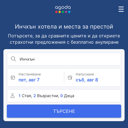
Инчхън хотела и места за престой
Потърсете, за да сравните цените и да откриете
страхотни предложения с безплатно анулиране
Инчхън
Настаняване
Напускане
пет, авг 7
съб, авг 8
1
Стая,
2
Възрастни,
0
Деца
ТЪРСЕНЕ