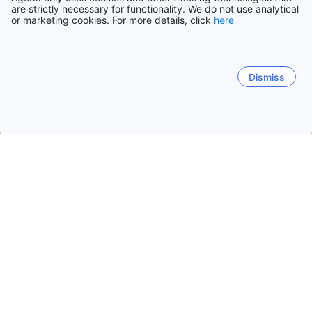
are strictly necessary for functionality. We do not use analytical
or marketing cookies. For more details, click
here
Dismiss
Начало
Бахамски острови Обекти
Central Eleuthera Обекти
Елютера
Governor's Harbour
North Palmetto Point
Елеутера
Популярни дати за пътуване
Тази вечер
7 авг