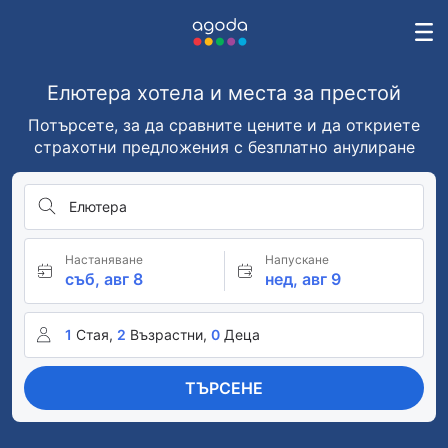
Елютера хотела и места за престой
Потърсете, за да сравните цените и да откриете
страхотни предложения с безплатно анулиране
Елютера
Настаняване
Напускане
съб, авг 8
нед, авг 9
1
Стая,
2
Възрастни,
0
Деца
ТЪРСЕНЕ