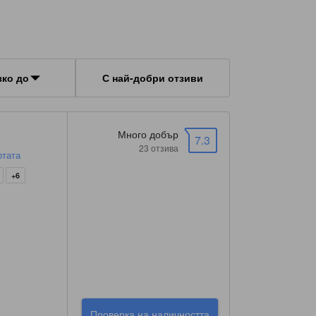
зко до
С най-добри отзиви
Много добър
7.3
23 отзива
ртата
+6
Проверка на наличността