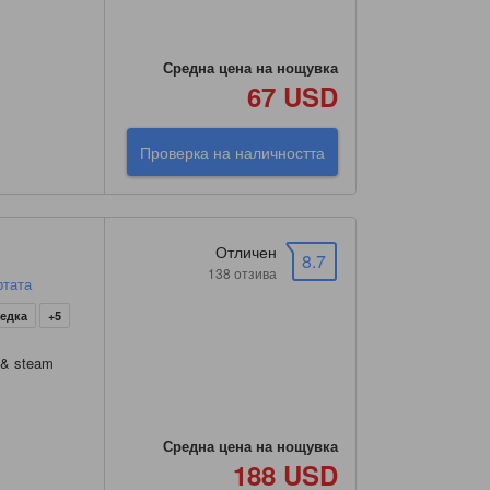
Средна цена на нощувка
67 USD
Проверка на наличността
Отличен
8.7
138 отзива
ртата
ледка
+5
 & steam
Средна цена на нощувка
188 USD