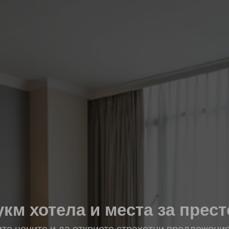
км хотела и места за прес
ите цените и да откриете страхотни предложени