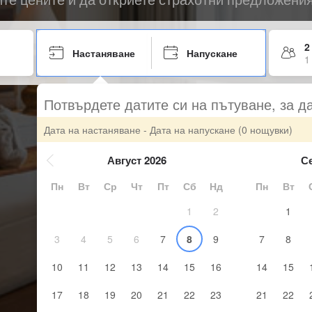
2
Настаняване
Напускане
1
Потвърдете датите си на пътуване, за д
Дата на настаняване - Дата на напускане
(0 нощувки)
Август 2026
С
Пн
Вт
Ср
Чт
Пт
Сб
Нд
Пн
Вт
1
2
1
3
4
5
6
7
8
9
7
8
10
11
12
13
14
15
16
14
15
17
18
19
20
21
22
23
21
22