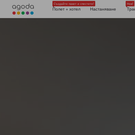
Създайте пакет и спестете!
Нов!
Полет + хотел
Настаняване
Тра