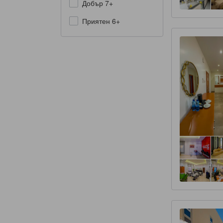
Добър 7+
Приятен 6+