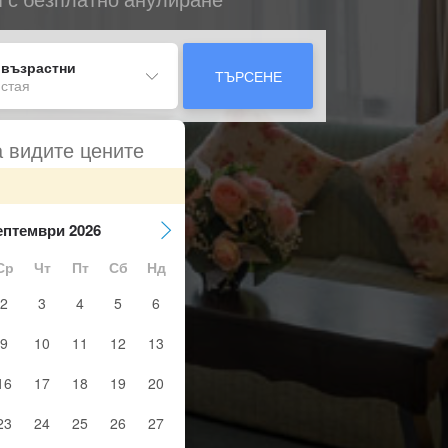
 възрастни
ТЪРСЕНЕ
 стая
а видите цените
ептември 2026
Ср
Чт
Пт
Сб
Нд
2
3
4
5
6
9
10
11
12
13
16
17
18
19
20
23
24
25
26
27