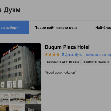
в Дукм
топ избори
Първо най-ниската цена
Най-бли
Duqum Plaza Hotel
Дукм, Дукм – показване на ка
Безплатна Wi-Fi връзка
Безплатен паркинг
"
Good accomodation
"
Виж