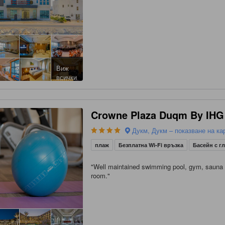
Виж
всички
Crowne Plaza Duqm By IHG
Дукм, Дукм – показване на ка
плаж
Безплатна Wi-Fi връзка
Басейн с г
"
Well maintained swimming pool, gym, sauna
room.
"