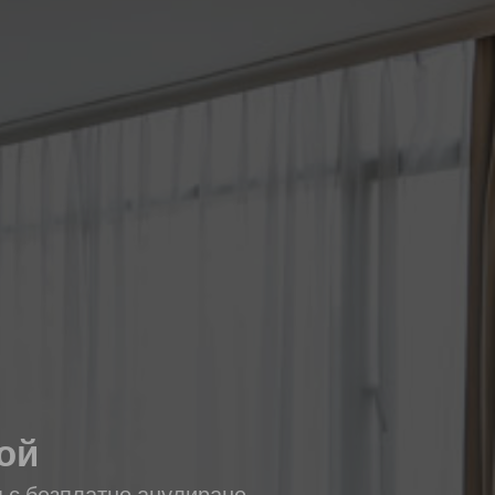
той
я с безплатно анулиране