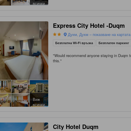
всички
Express City Hotel -Duqm
Дукм, Дукм – показване на картата
Безплатна Wi-Fi връзка
Безплатен паркинг
"
Would recommend anyone staying in Duqm to
this.
"
Виж
всички
City Hotel Duqm