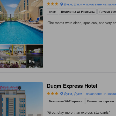
Дукм, Дукм – показване на карт
плаж
Безплатна Wi-Fi връзка
Плувен ба
"
The rooms were clean, spacious, and very co
Виж
всички
Duqm Express Hotel
Дукм, Дукм – показване на карт
Безплатна Wi-Fi връзка
Безплатен паркинг
"
Great stay more than express standards
"