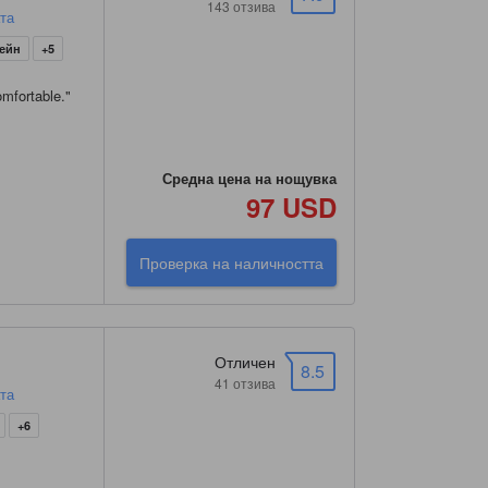
143 отзива
ата
сейн
+5
mfortable.
"
Средна цена на нощувка
97 USD
Проверка на наличността
Отличен
8.5
41 отзива
ата
+6