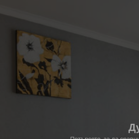
Ду
Потърсете, за да сравн