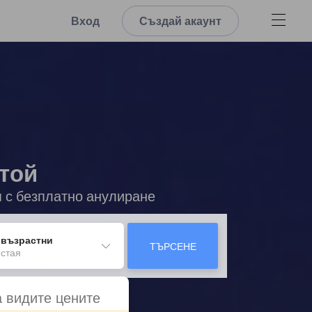
Вход
Създай акаунт
стой
я с безплатно анулиране
 възрастни
ТЪРСЕНЕ
 стая
а видите цените