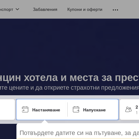
нспорт
Забавления
Купони и оферти
цин хотела и места за пре
ите цените и да откриете страхотни предложени
2
Настаняване
Напускане
1
Потвърдете датите си на пътуване, за д