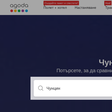
Създайте пакет и спестете!
Нов!
Полет + хотел
Настаняване
Тра
Чун
Потърсете, за да сравн