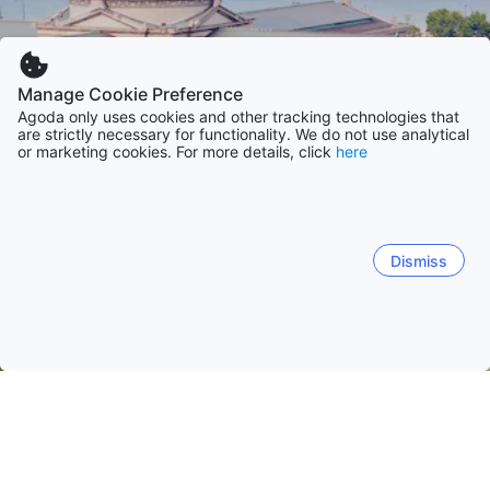
Manage Cookie Preference
Agoda only uses cookies and other tracking technologies that
are strictly necessary for functionality. We do not use analytical
or marketing cookies. For more details, click
here
Dismiss
Начало
САЩ Обекти
Илинойс Обекти
Чикаго (Илинойс)
Чикаго (Илинойс)
Блумингтън (Илинойс)
Спрингфий