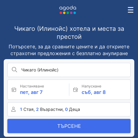
Чикаго (Илинойс) хотела и места за
престой
Потърсете, за да сравните цените и да откриете
страхотни предложения с безплатно анулиране
Чикаго (Илинойс)
Настаняване
Напускане
пет, авг 7
съб, авг 8
1
Стая,
2
Възрастни,
0
Деца
ТЪРСЕНЕ